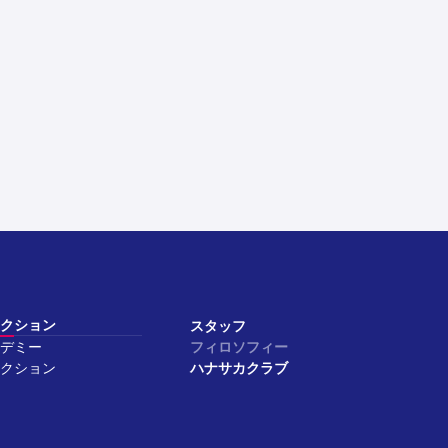
クション
スタッフ
デミー
フィロソフィー
クション
ハナサカクラブ