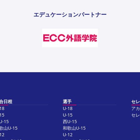
エデュケーションパートナー
合日程
選手
セレ
18
U-18
アカ
15
U-15
セレ
U-15
西U-15
歌山U-15
和歌山U-15
12
U-12