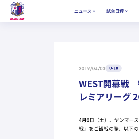
ニュース
試合日程
U-18
U-18
U-18
アカデミー
NEWS
MATCH
PLAYERS
SELECTION
セレクション
ニュース
試合日程
選手
セレクション
U-12
U-12
U-12
U-18
2019/04/03
WEST開幕戦 
レミアリーグ 2
4月6日（土）、ヤンマース
戦」をご観戦の際、以下の