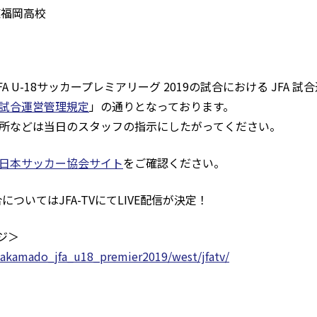
東福岡高校
A U-18サッカープレミアリーグ 2019の試合における JFA
試合運営管理規定
」の通りとなっております。
所などは当日のスタッフの指示にしたがってください。
日本サッカー協会サイト
をご確認ください。
についてはJFA-TVにてLIVE配信が決定！
ージ＞
takamado_jfa_u18_premier2019/
west/jfatv/