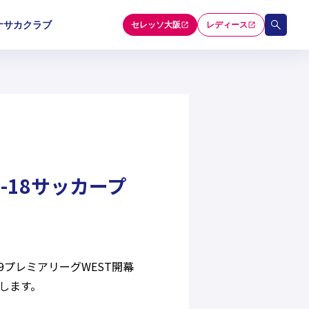
ナサカクラブ
セレッソ大阪
レディース
和歌山U-15
和歌山U-15
和歌山U-15
5
5
5
セレクション
-18サッカープ
9プレミアリーグWEST開幕
します。