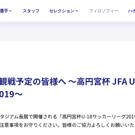
選手
スタッフ
セレクション
フィロソフィー
ハ
U-15
U-15
U-15
西U-15
西U-15
西U-15
ガールズU-18
ガールズU-18
ガールズU-18
ガールズU-1
ガールズU-1
ガールズU-1
観戦予定の皆様へ ～高円宮杯 JFA U
019～
タジアム長居で開催される「高円宮杯U-18サッカーリーグ201
注意事項をお守りください。皆様のご協力よろしくお願いいた