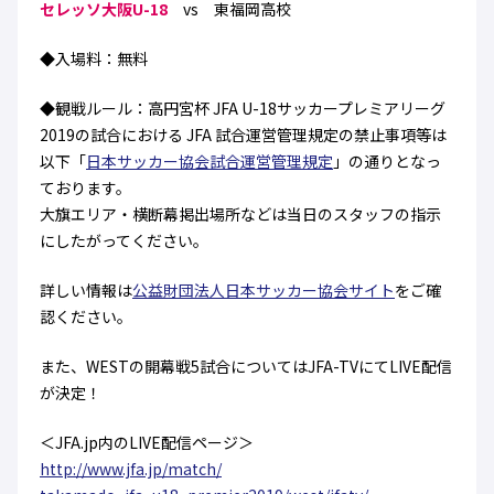
セレッソ大阪U-18
vs 東福岡高校
ハナサカクラブ
ガールズU-15
U-12
ガールズU-18
◆入場料：無料
アカデミー
セレッソ大阪
レディース
セレクション
ガールズU-15
◆観戦ルール：高円宮杯 JFA U-18サッカープレミアリーグ
2019の試合における JFA 試合運営管理規定の禁止事項等は
以下「
日本サッカー協会試合運営管理規定
」の通りとなっ
ております。
大旗エリア・横断幕掲出場所などは当日のスタッフの指示
にしたがってください。
詳しい情報は
公益財団法人日本サッカー協会サイト
をご確
認ください。
また、WESTの開幕戦5試合についてはJFA-TVにてLIVE配信
が決定！
＜JFA.jp内のLIVE配信ページ＞
http://www.jfa.jp/match/