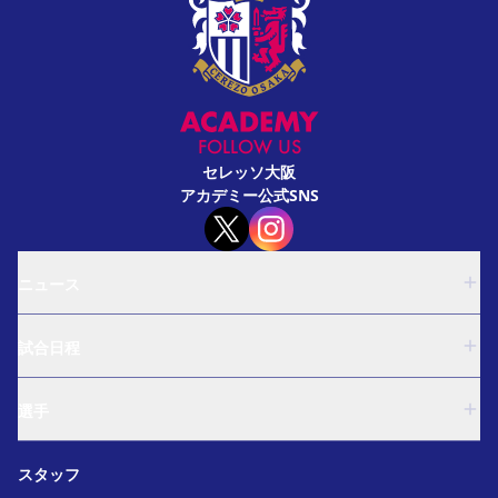
FOLLOW US
セレッソ大阪
アカデミー公式SNS
ニュース
U-18
試合日程
U-15
西U-15
U-18
和歌山U-15
選手
U-15
U-12
西U-15
ガールズU-18
U-18
和歌山U-15
スタッフ
ガールズU-15
U-15
U-12