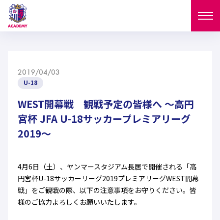
ニュース
2019/04/03
試合日程
U-18
NEWS
ニュース
WEST開幕戦 観戦予定の皆様へ ～高円
選手
MATCH
宮杯 JFA U-18サッカープレミアリーグ
試合日程
2019～
U-18
U-15
スタッフ
PLAYERS
西U-15
和歌山U-15
選手
U-18
U-15
セレクション
4月6日（土）、ヤンマースタジアム長居で開催される「高
円宮杯U-18サッカーリーグ2019プレミアリーグWEST開幕
U-12
ガールズU-18
西U-15
和歌山U-15
戦」をご観戦の際、以下の注意事項をお守りください。皆
U-18
U-15
フィロソフィー
様のご協力よろしくお願いいたします。
ガールズU-15
SELECTION
セレクション
U-12
ガールズU-18
西U-15
和歌山U-15
セレクション