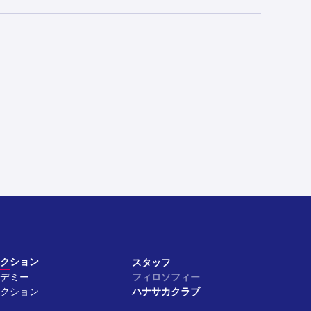
クション
スタッフ
デミー
フィロソフィー
クション
ハナサカクラブ