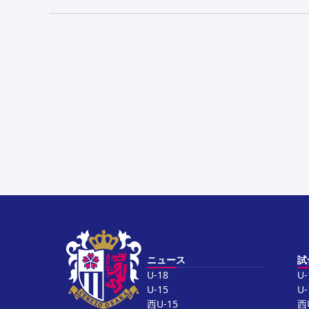
ニュース
試
U-18
U-
U-15
U-
西U-15
西