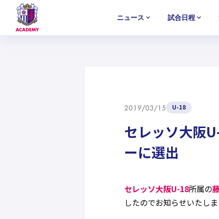
ニュース
試合日程
U-18
U-18
U-18
アカデミー
NEWS
MATCH
PLAYERS
SELECTION
セレクション
ニュース
試合日程
選手
セレクション
U-12
U-12
U-12
U-18
2019/03/15
セレッソ大阪U-
ーに選出
セレッソ大阪U-18
所属の
したのでお知らせいたしま