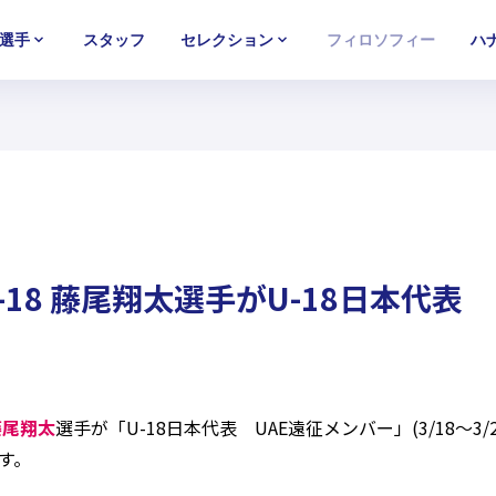
選手
スタッフ
セレクション
フィロソフィー
ハ
U-15
U-15
U-15
西U-15
西U-15
西U-15
ガールズU-18
ガールズU-18
ガールズU-18
ガールズU-1
ガールズU-1
ガールズU-1
18 藤尾翔太選手がU-18日本代表
藤尾翔太
選手が「U-18日本代表 UAE遠征メンバー」(3/18～
す。