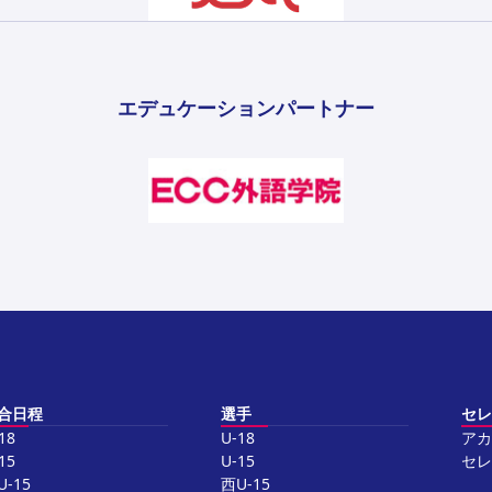
エデュケーションパートナー
合日程
選手
セレ
18
U-18
アカ
15
U-15
セレ
U-15
西U-15