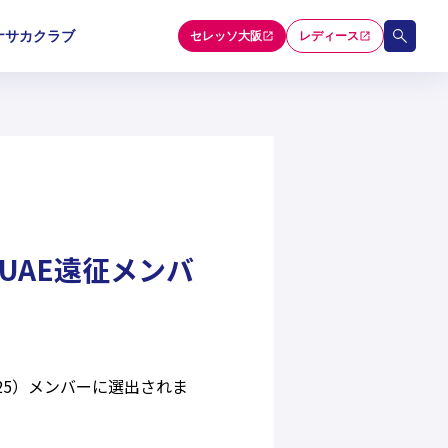
ナサカクラブ
セレッソ大阪
レディース
和歌山U-15
和歌山U-15
和歌山U-15
5
5
5
セレクション
 UAE遠征メンバ
3/25）メンバーに選出されま