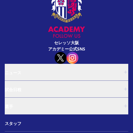
FOLLOW US
セレッソ大阪
アカデミー公式SNS
ニュース
U-18
試合日程
U-15
西U-15
U-18
和歌山U-15
選手
U-15
U-12
西U-15
ガールズU-18
U-18
和歌山U-15
スタッフ
ガールズU-15
U-15
U-12
セレクション