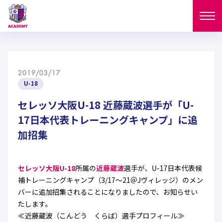
ニュース
2019/03/17
試合日程
U-18
NEWS
ニュース
セレッソ大阪U-18 近藤蔵波選手が「U-
選手
MATCH
17日本代表トレーニングキャンプ」に追
試合日程
加招集
U-18
U-15
スタッフ
PLAYERS
西U-15
和歌山U-15
選手
U-18
U-15
セレクション
セレッソ大阪U-18
所属の
近藤蔵波
選手が、U-17日本代表候
補トレーニングキャンプ（3/17～21＠Jヴィレッジ）のメン
U-12
ガールズU-18
西U-15
和歌山U-15
バーに追加招集されることになりましたので、お知らせい
U-18
U-15
フィロソフィー
たします。
ガールズU-15
SELECTION
セレクション
U-12
ガールズU-18
≪近藤蔵波（こんどう くらば）選手プロフィール≫
西U-15
和歌山U-15
セレクション