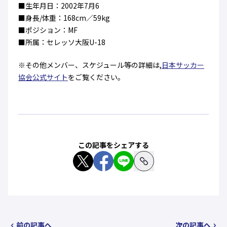
■生年月日：2002年7月6
ハナサカクラブ
ガールズU-15
■身長/体重：168cm／59kg
U-12
ガールズU-18
■ポジション：MF
アカデミー
セレッソ大阪
レディース
セレクション
■所属：セレッソ大阪U-18
ガールズU-15
※その他メンバー、スケジュール等の詳細は,
日本サッカー
協会公式サイト
をご覧ください。
この記事をシェアする
前の記事へ
次の記事へ