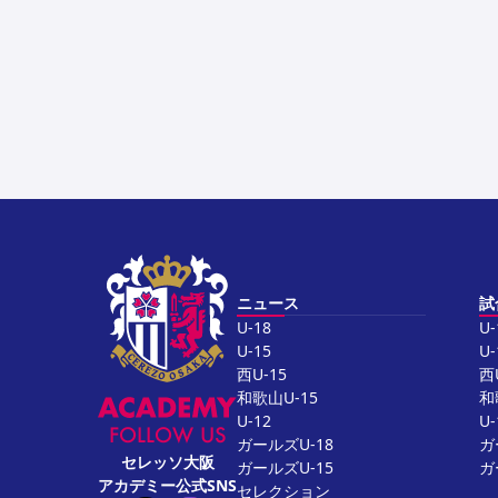
ニュース
試
U-18
U-
U-15
U-
西U-15
西
和歌山U-15
和
U-12
U-
FOLLOW US
ガールズU-18
ガ
セレッソ大阪
ガールズU-15
ガ
アカデミー公式SNS
セレクション