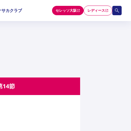
ナサカクラブ
セレッソ大阪
レディース
和歌山U-15
和歌山U-15
和歌山U-15
5
5
5
セレクション
第14節