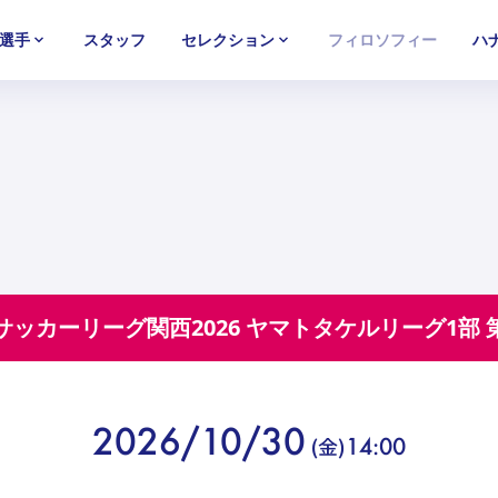
選手
スタッフ
セレクション
フィロソフィー
ハ
U-15
U-15
U-15
西U-15
西U-15
西U-15
ガールズU-18
ガールズU-18
ガールズU-18
ガールズU-1
ガールズU-1
ガールズU-1
3サッカーリーグ関⻄2026 ヤマトタケルリーグ1部
2026/10/30
(
金
)
14:00