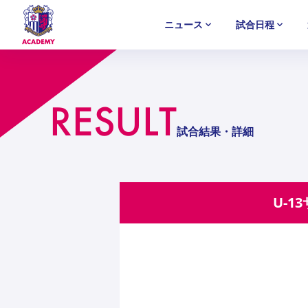
ニュース
試合日程
U-18
U-18
U-18
アカデミー
NEWS
MATCH
PLAYERS
SELECTION
RESULT
セレクション
ニュース
試合日程
選手
セレクション
U-12
U-12
U-12
試合結果・詳細
U-1