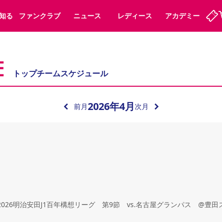
知る
ファンクラブ
ニュース
レディース
アカデミー
E
定
ーズンシート
ホームタウン
婚姻届・出生届・命名書
法人シーズンシート
パートナー
スポーツクラブ
福祉サービス
メディア
トップチームスケジュール
ビス
タッフ
ディース
セレッソアイデアちょうだいな
アカデミー
ハナサカプレーヤー
応援商店街
プログラム
観戦マナー&ルール
2026
年
4
月
前月
次月
ート
活動レポート
SPORT POSITIVE LEAGUES
アウェイツアー
よくある質問
ーク長居
セレッソスポーツパーク舞洲
子供のサッカースクール
大人のサッカースクール
0 2026明治安田J1百年構想リーグ 第9節 vs.名古屋グランパス @豊