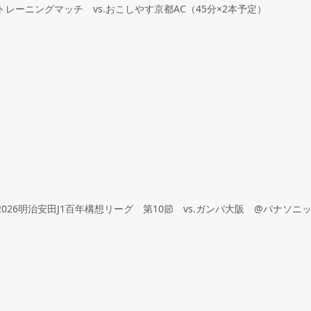
5 トレーニングマッチ vs.おこしやす京都AC（45分×2本予定）
0 2026明治安田J1百年構想リーグ 第10節 vs.ガンバ大阪 @パナソニ