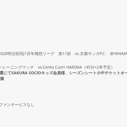
 2026明治安田J1百年構想リーグ 第11節 vs.京都サンガF.C. @YANMAR 
 トレーニングマッチ vs.Cento Cuori HARIMA（45分×2本予定）
選にてSAKURA SOCIOキッズ会員様、シーズンシート小中チケットオ
実施
 ※ファンサービスなし