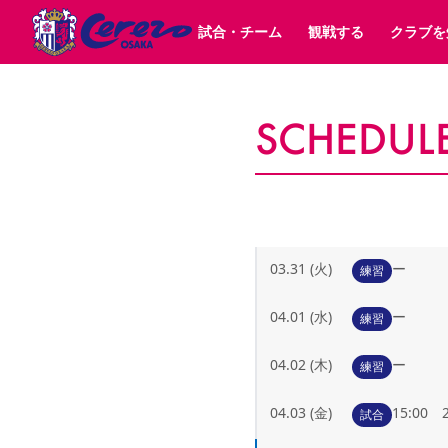
試合・チーム
観戦する
クラブを
SCHEDUL
試合日程 / 結果
チケット情報
クラブ紹介
SAKURA SOCIO
すべて
チーム
沿革
販売スケジュール
順位表
グッズ
招待券引換方法
シーズン記録
チケット
求人情報
価格・席種
まいセレチケット
イベント
ファンクラブ
購入方法
会員規
シ
団体チケット
30周年
特定興行入場券
譲渡サービス
リセールサー
選手・スタッフ
パートナー企業募集中
スケジュール
セレッソ大阪VISAカード
メディア情報
アクセス
サポートス
レ
歴代所属選手
初めて観戦ガイド
Lise（ライセンスビジネス）
キッズ向けサービス
グルメ
マッチデー
ビジターサポーター観戦ガイド
公式アプリ
サステナビリティポリシー
SDGsのゴール
インパクトレポ
03.31 (火)
ー
練習
YANMAR HANASAKA STADIUM
取り組み実績
DAZNで観戦
04.01 (水)
ー
練習
スポーツクラブ
04.02 (木)
ー
練習
長居公園
セレッソフットサルパーク
セレッソフットサルパ
YANMAR HANASAKA STADIUM
セレッソ大阪アカデミー
04.03 (金)
15:0
試合
その他スポーツクラブ