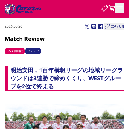
2026.05.26
COPY URL
試合・チーム
Match Review
観戦する
試合について
5/24 岡山戦
メディア
試合日程 / 結果
順位表
クラブを知る
チケット
明治安田Ｊ1百年構想リーグの地域リーグラ
チームについて
ウンドは3連勝で締めくくり、WESTグルー
チケット情報
販売スケジュール
価格・席種
購入方法
選手・スタッフ
スケジュール
メディア情報
アクセス
レディース
シーズンシート
法人シーズンシート
福祉サービス
団体チケット
アカデミー
ハナサカプレーヤー
歴代所属選手
プを2位で終える
ファンクラブ
特定興行入場券
セレッソ大阪について
譲渡サービス
リセールサービス
クラブ紹介
観戦ガイド
沿革
シーズン記録
求人情報
ニュース
ファンクラブ
初めて観戦ガイド
サポートする
キッズ向けサービス
グルメ
マッチデープログラム
観戦マナー&ルール
ビジターサポーター観戦ガイド
公式アプリ
SAKURA SOCIO
SAKURA POINT Program
招待券引換方法
先行入場
パートナー企業募集中
セレッソ大阪VISAカード
サポートスタッフ
まいセレチケット
会員規定
婚姻届・出生届・命名書
セレッソアイデアちょうだいな
スタジアム
応援商店街
レディース
ニュース
Lise（ライセンスビジネス）