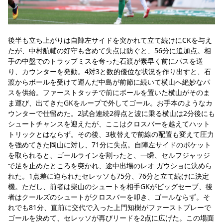
後半も立ち上がりは自陣左サイドを突かれて立て続けにCKを与え
たが、中村航輔の好守も含めて失点は防ぐと、56分に追加点。相
手の中盤でのトラップミスを奪った石渡が素早く前にパスを送
り、カウンターを発動。4対3と数的優位な状況を作り出すと、石
渡からボールを受けて運んだ中島が前節に続いて横山へ絶妙なパ
スを供給。ファーストタッチで前にボールを置いた横山がそのま
ま運び、出てきたGKをループで外してゴール。お手本のようなカ
ウンターで仕留めた。2試合連続2得点と波に乗る横山は2分後にも
シュートチャンスを迎えたが、ここはクロスバーを越えてハット
トリックとはならず。その後、3枚替えで前線の配置も変えて圧力
を強めてきた岡山に対し、71分に失点。自陣左サイドのポケット
を取られると、ゴールラインを割ったと、一瞬、セルフジャッジ
で足を止めたところを突かれ、途中出場のレオ ガウショに決めら
れた。1点差に迫られたセレッソも75分、76分と立て続けに決定
機。ただし、前者は柴山のシュートを相手GKがビッグセーブ、後
者はクールズのシュートがクロスバーを叩き、ゴールならず。そ
れでも81分、直前に交代で入った上門知樹がファーストプレーで
ゴールを決めて、セレッソが再びリードを2点に広げた。この場面