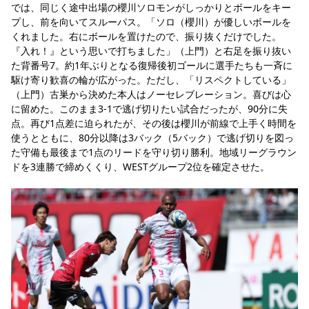
では、同じく途中出場の櫻川ソロモンがしっかりとボールをキー
プし、前を向いてスルーパス。「ソロ（櫻川）が優しいボールを
くれました。右にボールを置けたので、振り抜くだけでした。
『入れ！』という思いで打ちました」（上門）と右足を振り抜い
た背番号7。約1年ぶりとなる復帰後初ゴールに選手たちも一斉に
駆け寄り歓喜の輪が広がった。ただし、「リスペクトしている」
（上門）古巣から決めた本人はノーセレブレーション。喜びは心
に留めた。このまま3-1で逃げ切りたい試合だったが、90分に失
点。再び1点差に迫られたが、その後は櫻川が前線で上手く時間を
使うとともに、80分以降は3バック（5バック）で逃げ切りを図っ
た守備も最後まで1点のリードを守り切り勝利。地域リーグラウン
ドを3連勝で締めくくり、WESTグループ2位を確定させた。