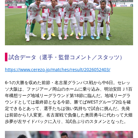
YANMAR HANASAKA STADIUM
すべて
チーム
グッズ
チケット
イベント
ファンクラブ
サステナビリティ
ホームタウン
パートナー
スポーツクラブ
メディア
30周年
DAZNで観戦
アカデミー
サステナビリティポリシー
SDGsのゴール
インパクトレポート
活動レポート
SPORT POSITIVE LEAGUES
取り組み実績
DAZNで観戦
スポーツクラブ
アウェイツアー
スポーツクラブ
アウェイツアー
試合データ（選手・監督コメント／スタッツ）
関連団体/施設
よくある質問
https://www.cerezo.jp/matches/result/2026052403/
長居公園
セレッソフットサルパーク
セレッソフットサルパーク長居
よくある質問
セレッソスポーツパーク舞洲
YANMAR HANASAKA STADIUM
セレッソ大阪アカデミー
子供のサッカースクール
6-1の大勝を収めた前節・名古屋グランパス戦から中6日。セレッ
大人のサッカースクール
その他スポーツクラブ
ソ大阪は、ファジアーノ岡山のホームに乗り込み、明治安田Ｊ1百
年構想リーグ地域リーグラウンド第18節に臨んだ。地域リーグラ
ウンドとしては最終節となる今節。勝てばWESTグループ2位を確
定できるとあって、選手たちは強い気持ちで試合に挑んだ。先発
は前節から1人変更。名古屋戦で負傷した奥田勇斗に代わって大畑
歩夢が左サイドバックに入り、3試合ぶりのスタメンとなった。