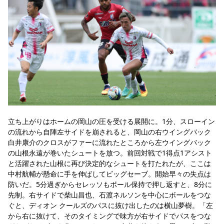
立ち上がりはホームの岡山の圧を受ける展開に。1分、スローイン
の流れから自陣左サイドを崩されると、岡山の右ウイングバック
白井康介のクロスがファーに流れたところから左ウイングバック
の山根永遠が巻いたシュートを放つ。前回対戦で1得点1アシスト
と活躍された山根に再び決定的なシュートを打たれたが、ここは
中村航輔が懸命に手を伸ばしてビッグセーブ。開始早々の失点は
防いだ。5分過ぎからセレッソもボール保持で押し返すと、8分に
先制。右サイドで柴山昌也、石渡ネルソンを中心にボールをつな
ぐと、ディオン クールズのパスに抜け出したのは横山夢樹。「左
から右に抜けて、そのタイミングで味方が右サイドでパスをつな