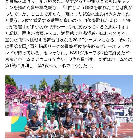
と目線を上げて、引き締めた。今季から田中駿汰とともにキャプ
テンを務めた畠中槙之輔も、「2位という順位を取れたことは良か
ったですが、ここまで来たら、落とした試合の重みは大きかった
と思う。2位で満足する選手が多いのか、1位を取れたよね、と悔
しがる選手が多いのかで来シーズンは変わってくると思います」
と総括。両者の言葉からは、満足感より渇望感が伝わってきた。
逃した“頂”へ挑戦する舞台は次なる26-27シーズンになる。その前
に明治安田J1百年構想リーグの最終順位を決めるプレーオフラウ
ンドが待っている。セレッソは、EASTグループを2位で終えたFC
東京とホーム＆アウェイで争い、3位を目指す。まずはホームでの
第1戦に勝利し、第2戦へ良い形でつなげたい。