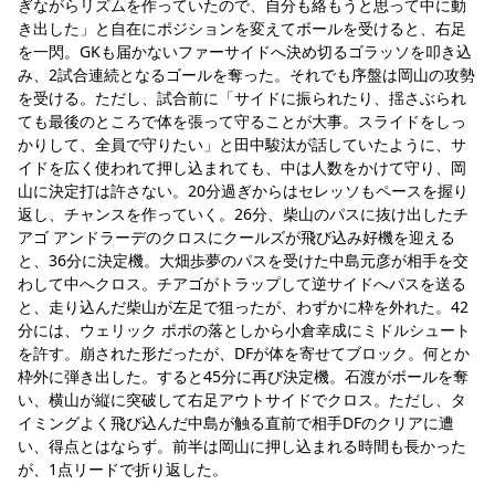
ぎながらリズムを作っていたので、自分も絡もうと思って中に動
き出した」と自在にポジションを変えてボールを受けると、右足
を一閃。GKも届かないファーサイドへ決め切るゴラッソを叩き込
み、2試合連続となるゴールを奪った。それでも序盤は岡山の攻勢
を受ける。ただし、試合前に「サイドに振られたり、揺さぶられ
ても最後のところで体を張って守ることが大事。スライドをしっ
かりして、全員で守りたい」と田中駿汰が話していたように、サ
イドを広く使われて押し込まれても、中は人数をかけて守り、岡
山に決定打は許さない。20分過ぎからはセレッソもペースを握り
返し、チャンスを作っていく。26分、柴山のパスに抜け出したチ
アゴ アンドラーデのクロスにクールズが飛び込み好機を迎える
と、36分に決定機。大畑歩夢のパスを受けた中島元彦が相手を交
わして中へクロス。チアゴがトラップして逆サイドへパスを送る
と、走り込んだ柴山が左足で狙ったが、わずかに枠を外れた。42
分には、ウェリック ポポの落としから小倉幸成にミドルシュート
を許す。崩された形だったが、DFが体を寄せてブロック。何とか
枠外に弾き出した。すると45分に再び決定機。石渡がボールを奪
い、横山が縦に突破して右足アウトサイドでクロス。ただし、タ
イミングよく飛び込んだ中島が触る直前で相手DFのクリアに遭
い、得点とはならず。前半は岡山に押し込まれる時間も長かった
が、1点リードで折り返した。