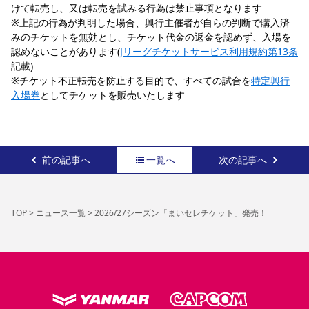
けて転売し、又は転売を試みる行為は禁止事項となります
※上記の行為が判明した場合、興行主催者が自らの判断で購入済
みのチケットを無効とし、チケット代金の返金を認めず、入場を
認めないことがあります(
Jリーグチケットサービス利用規約第13条
記載)
※チケット不正転売を防止する目的で、すべての試合を
特定興行
入場券
としてチケットを販売いたします
前の記事へ
一覧へ
次の記事へ
TOP
>
ニュース一覧
>
2026/27シーズン「まいセレチケット」発売！