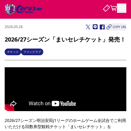
2026.05.26
COPY URL
試合・チーム
2026/27シーズン「まいセレチケット」発売！
観戦する
試合について
チケット
ファンクラブ
試合日程 / 結果
順位表
クラブを知る
チケット
チームについて
チケット情報
販売スケジュール
価格・席種
購入方法
選手・スタッフ
スケジュール
メディア情報
アクセス
レディース
シーズンシート
法人シーズンシート
福祉サービス
団体チケット
アカデミー
ハナサカプレーヤー
歴代所属選手
ファンクラブ
特定興行入場券
セレッソ大阪について
譲渡サービス
リセールサービス
クラブ紹介
観戦ガイド
沿革
シーズン記録
求人情報
ニュース
ファンクラブ
初めて観戦ガイド
サポートする
キッズ向けサービス
グルメ
マッチデープログラム
観戦マナー&ルール
ビジターサポーター観戦ガイド
公式アプリ
SAKURA SOCIO
SAKURA POINT Program
招待券引換方法
先行入場
2026/27シーズン明治安田J1リーグのホームゲーム全試合でご利用
パートナー企業募集中
セレッソ大阪VISAカード
サポートスタッフ
まいセレチケット
会員規定
婚姻届・出生届・命名書
セレッソアイデアちょうだいな
スタジアム
応援商店街
いただける回数券型観戦チケット「まいセレチケット」を
レディース
ニュース
Lise（ライセンスビジネス）