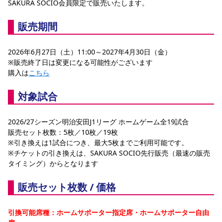
SAKURA SOCIO会員限定で販売いたします。
YANMAR HANASAKA STADIUM
すべて
チーム
グッズ
チケット
イベント
ファンクラブ
サステナビリティ
ホームタウン
パートナー
スポーツクラブ
メディア
30周年
販売期間
DAZNで観戦
アカデミー
サステナビリティポリシー
SDGsのゴール
インパクトレポート
活動レポート
SPORT POSITIVE LEAGUES
取り組み実績
DAZNで観戦
2026年6月27日（土）11:00～2027年4月30日（金）
スポーツクラブ
アウェイツアー
※販売終了日は変更になる可能性がございます
購入は
こちら
スポーツクラブ
アウェイツアー
対象試合
関連団体/施設
よくある質問
長居公園
セレッソフットサルパーク
セレッソフットサルパーク長居
よくある質問
セレッソスポーツパーク舞洲
YANMAR HANASAKA STADIUM
2026/27シーズン明治安田J1リーグ ホームゲーム全19試合
セレッソ大阪アカデミー
子供のサッカースクール
販売セット枚数：5枚／10枚／19枚
大人のサッカースクール
その他スポーツクラブ
※引き換えは1試合につき、最大5枚までご利用可能です。
※チケットの引き換えは、SAKURA SOCIO先行販売（最速の販売
タイミング）からとなります
販売セット枚数 / 価格
引換可能席種：ホームサポーター指定席・ホームサポーター自由