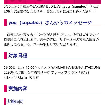
YANMAR HANASAKA STADIUM
5/30(土)FC東京戦のSAKURA BUD LIVEは
yog（supabo.）
さんが
すべて
チーム
グッズ
チケット
イベント
ファンクラブ
サステナビリティ
ホームタウン
パートナー
スポーツクラブ
メディア
30周年
登場！試合前のひとときを、音楽とともにお楽しみください！
DAZNで観戦
アカデミー
サステナビリティポリシー
SDGsのゴール
インパクトレポート
活動レポート
SPORT POSITIVE LEAGUES
取り組み実績
DAZNで観戦
yog（supabo.）さんからのメッセージ
スポーツクラブ
アウェイツアー
「自分は幼少期からスポーツが大好きでした。今年はゴルフのプ
スポーツクラブ
アウェイツアー
ロ試験にも挑戦します。選手の皆様、サポーターの皆様の応援の
後押しになるよう、精一杯歌わせていただきます」
関連団体/施設
よくある質問
長居公園
セレッソフットサルパーク
セレッソフットサルパーク長居
よくある質問
対象日程
セレッソスポーツパーク舞洲
YANMAR HANASAKA STADIUM
セレッソ大阪アカデミー
子供のサッカースクール
大人のサッカースクール
その他スポーツクラブ
5月30日（土）15:00キックオフ(YANMAR HANASAKA STADIUM)
2026明治安田J1百年構想リーグ プレーオフラウンド第1戦
セレッソ大阪 vs FC東京
実施内容
実施時間