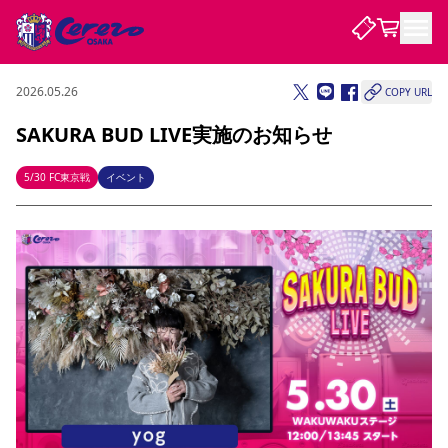
2026.05.26
COPY URL
試合・チーム
SAKURA BUD LIVE実施のお知らせ
観戦する
試合について
5/30 FC東京戦
イベント
試合日程 / 結果
順位表
クラブを知る
チケット
チームについて
チケット情報
販売スケジュール
価格・席種
購入方法
選手・スタッフ
スケジュール
メディア情報
アクセス
レディース
シーズンシート
法人シーズンシート
福祉サービス
団体チケット
アカデミー
ハナサカプレーヤー
歴代所属選手
ファンクラブ
特定興行入場券
セレッソ大阪について
譲渡サービス
リセールサービス
クラブ紹介
観戦ガイド
沿革
シーズン記録
求人情報
ニュース
ファンクラブ
初めて観戦ガイド
サポートする
キッズ向けサービス
グルメ
マッチデープログラム
観戦マナー&ルール
ビジターサポーター観戦ガイド
公式アプリ
SAKURA SOCIO
SAKURA POINT Program
招待券引換方法
先行入場
パートナー企業募集中
セレッソ大阪VISAカード
サポートスタッフ
まいセレチケット
会員規定
婚姻届・出生届・命名書
セレッソアイデアちょうだいな
スタジアム
応援商店街
レディース
ニュース
Lise（ライセンスビジネス）