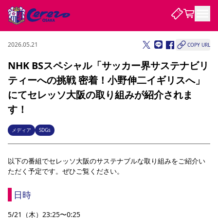
2026.05.21
COPY URL
試合・チーム
NHK BSスペシャル「サッカー界サステナビリ
ティーへの挑戦 密着！小野伸二イギリスへ」
観戦する
試合について
にてセレッソ大阪の取り組みが紹介されま
試合日程 / 結果
順位表
す！
クラブを知る
チケット
チームについて
メディア
SDGs
チケット情報
販売スケジュール
価格・席種
購入方法
選手・スタッフ
スケジュール
メディア情報
アクセス
レディース
シーズンシート
法人シーズンシート
福祉サービス
団体チケット
アカデミー
ハナサカプレーヤー
歴代所属選手
ファンクラブ
特定興行入場券
セレッソ大阪について
譲渡サービス
リセールサービス
以下の番組でセレッソ大阪のサステナブルな取り組みをご紹介い
クラブ紹介
観戦ガイド
沿革
シーズン記録
求人情報
ただく予定です。ぜひご覧ください。
ニュース
ファンクラブ
初めて観戦ガイド
サポートする
キッズ向けサービス
グルメ
マッチデープログラム
観戦マナー&ルール
ビジターサポーター観戦ガイド
公式アプリ
日時
SAKURA SOCIO
SAKURA POINT Program
招待券引換方法
先行入場
パートナー企業募集中
セレッソ大阪VISAカード
サポートスタッフ
まいセレチケット
会員規定
婚姻届・出生届・命名書
セレッソアイデアちょうだいな
スタジアム
応援商店街
レディース
5/21（木）23:25〜0:25
ニュース
Lise（ライセンスビジネス）