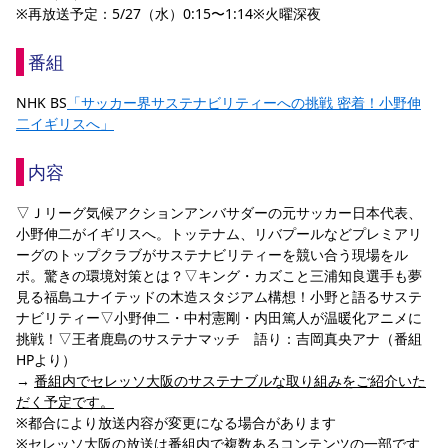
※再放送予定：5/27（水）0:15〜1:14※火曜深夜
YANMAR HANASAKA STADIUM
すべて
チーム
グッズ
チケット
イベント
ファンクラブ
サステナビリティ
ホームタウン
パートナー
スポーツクラブ
メディア
30周年
DAZNで観戦
アカデミー
番組
サステナビリティポリシー
SDGsのゴール
インパクトレポート
活動レポート
SPORT POSITIVE LEAGUES
取り組み実績
DAZNで観戦
NHK BS
「サッカー界サステナビリティーへの挑戦 密着！小野伸
スポーツクラブ
二イギリスへ」
アウェイツアー
スポーツクラブ
アウェイツアー
内容
関連団体/施設
よくある質問
▽Ｊリーグ気候アクションアンバサダーの元サッカー日本代表、
長居公園
セレッソフットサルパーク
セレッソフットサルパーク長居
よくある質問
小野伸二がイギリスへ。トッテナム、リバプールなどプレミアリ
セレッソスポーツパーク舞洲
YANMAR HANASAKA STADIUM
ーグのトップクラブがサステナビリティーを競い合う現場をル
セレッソ大阪アカデミー
子供のサッカースクール
ポ。驚きの環境対策とは？▽キング・カズこと三浦知良選手も夢
大人のサッカースクール
その他スポーツクラブ
見る福島ユナイテッドの木造スタジアム構想！小野と語るサステ
ナビリティー▽小野伸二・中村憲剛・内田篤人が温暖化アニメに
挑戦！▽王者鹿島のサステナマッチ　語り：吉岡真央アナ（番組
HPより）
→ 
番組内でセレッソ大阪のサステナブルな取り組みをご紹介いた
だく予定です。
※都合により放送内容が変更になる場合があります
※セレッソ大阪の放送は番組内で複数あるコンテンツの一部です