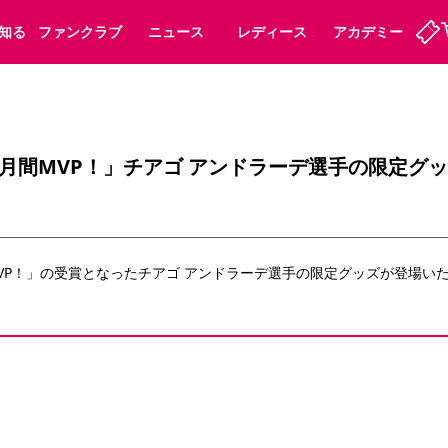
知る
ファンクラブ
ニュース
レディース
アカデミー
ーズンシート
ホームタウン
先行入場
まいセレチケット
法人シーズンシート
パートナー
スポーツクラブ
会員規定
福祉サービス
メディア
ビス
月間MVP！」チアゴ アンドラーデ選手の限定グ
タッフ
ディース
セレッソアイデアちょうだいな
アカデミー
ハナサカプレーヤー
応援商店街
プログラム
観戦マナー&ルール
ート
活動レポート
SPORT POSITIVE LEAGUES
VP！」の受賞となったチアゴ アンドラーデ選手の限定グッズが登場い
アウェイツアー
よくある質問
ーク長居
セレッソスポーツパーク舞洲
子供のサッカースクール
大人のサッカースクール