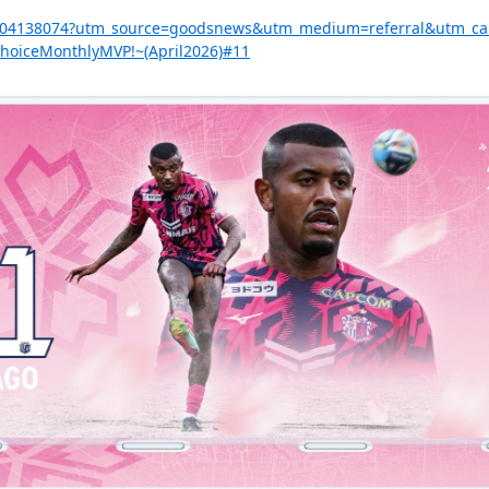
a/p-204138074?utm_source=goodsnews&utm_medium=referral&utm_c
ChoiceMonthlyMVP!~(April2026)#11