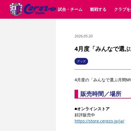
試合・チーム
観戦する
クラブを
2026.05.20
試合日程 / 結果
チケット情報
クラブ紹介
SAKURA SOCIO
すべて
チーム
沿革
販売スケジュール
順位表
グッズ
SAKURA POINT Program
シーズン記録
チケット
求人情報
価格・席種
イベント
招待券引換方法
ファンクラブ
購入方法
シ
団体チケット
婚姻届・出生届・命名書
30周年
特定興行入場券
譲渡サービス
リセールサー
4月度「みんなで選ぶ
選手・スタッフ
パートナー企業募集中
スケジュール
セレッソ大阪VISAカード
メディア情報
アクセス
サポートス
レ
歴代所属選手
初めて観戦ガイド
Lise（ライセンスビジネス）
キッズ向けサービス
グルメ
マッチデー
グッズ
ビジターサポーター観戦ガイド
公式アプリ
サステナビリティポリシー
SDGsのゴール
インパクトレポ
4月度の「みんなで選ぶ月間M
YANMAR HANASAKA STADIUM
取り組み実績
DAZNで観戦
販売時間／場所
スポーツクラブ
■
オンラインストア
長居公園
セレッソフットサルパーク
好評販売中
セレッソフットサルパ
YANMAR HANASAKA STADIUM
セレッソ大阪アカデミー
https://store.cerezo.jp/ja/
その他スポーツクラブ