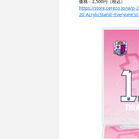
価格：2,500円（税込）
https://store.cerezo.jp/j
20_AcrylicStand~Everyone's