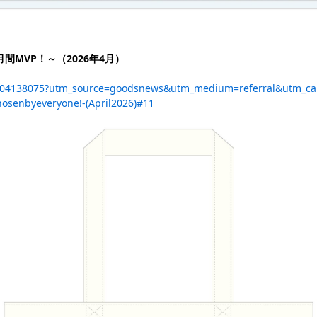
間MVP！～（2026年4月）
a/p-204138075?utm_source=goodsnews&utm_medium=referral&utm_c
osenbyeveryone!-(April2026)#11