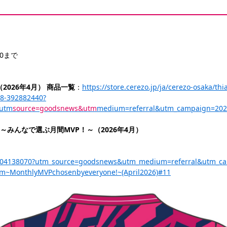
00まで
2026年4月） 商品一覧
：
https://store.cerezo.jp/ja/cerezo-osaka/th
8-392882440?
&utm
source=goodsnews&utm
medium=referral&utm_campaign=202
 ～みんなで選ぶ月間MVP！～（2026年4月）
a/p-204138070?utm_source=goodsnews&utm_medium=referral&utm_c
orm~MonthlyMVPchosenbyeveryone!~(April2026)#11