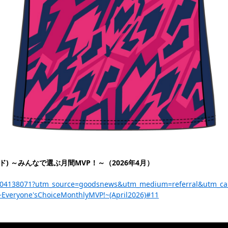
ド) ～みんなで選ぶ月間MVP！～（2026年4月）
a/p-204138071?utm_source=goodsnews&utm_medium=referral&utm_c
~Everyone'sChoiceMonthlyMVP!~(April2026)#11