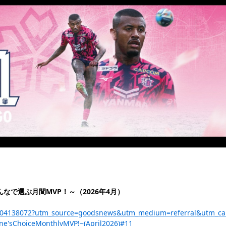
なで選ぶ月間MVP！～（2026年4月）
a/p-204138072?utm_source=goodsnews&utm_medium=referral&utm_c
ne'sChoiceMonthlyMVP!~(April2026)#11