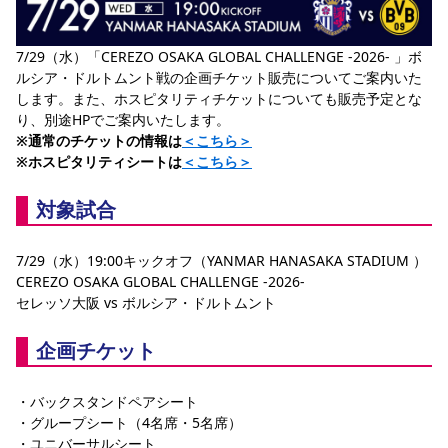
YANMAR HANASAKA STADIUM
すべて
チーム
グッズ
チケット
イベント
ファンクラブ
サステナビリティ
ホームタウン
パートナー
スポーツクラブ
メディア
30周年
DAZNで観戦
7/29（水）「CEREZO OSAKA GLOBAL CHALLENGE -2026- 」ボ
アカデミー
サステナビリティポリシー
SDGsのゴール
インパクトレポート
ルシア・ドルトムント戦の企画チケット販売についてご案内いた
活動レポート
SPORT POSITIVE LEAGUES
取り組み実績
DAZNで観戦
します。また、ホスピタリティチケットについても販売予定とな
り、別途HPでご案内いたします。
スポーツクラブ
アウェイツアー
※通常のチケットの情報は
＜こちら＞
スポーツクラブ
アウェイツアー
※ホスピタリティシートは
＜こちら＞
関連団体/施設
よくある質問
対象試合
長居公園
セレッソフットサルパーク
セレッソフットサルパーク長居
よくある質問
セレッソスポーツパーク舞洲
YANMAR HANASAKA STADIUM
7/29（水）19:00キックオフ（YANMAR HANASAKA STADIUM ）
セレッソ大阪アカデミー
子供のサッカースクール
大人のサッカースクール
その他スポーツクラブ
CEREZO OSAKA GLOBAL CHALLENGE -2026-
セレッソ大阪 vs ボルシア・ドルトムント
企画チケット
・バックスタンドペアシート
・グループシート（4名席・5名席）
・ユニバーサルシート