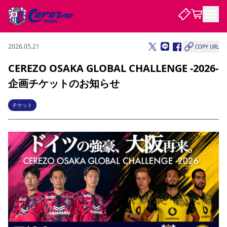
2026.05.21
COPY URL
試合・チーム
CEREZO OSAKA GLOBAL CHALLENGE -2026-
企画チケットのお知らせ
観戦する
試合について
試合日程 / 結果
順位表
チケット
クラブを知る
チケット
チームについて
チケット情報
販売スケジュール
価格・席種
購入方法
選手・スタッフ
スケジュール
メディア情報
アクセス
レディース
シーズンシート
法人シーズンシート
福祉サービス
団体チケット
アカデミー
ハナサカプレーヤー
歴代所属選手
ファンクラブ
特定興行入場券
セレッソ大阪について
譲渡サービス
リセールサービス
クラブ紹介
観戦ガイド
沿革
シーズン記録
求人情報
ニュース
ファンクラブ
初めて観戦ガイド
サポートする
キッズ向けサービス
グルメ
マッチデープログラム
観戦マナー&ルール
ビジターサポーター観戦ガイド
公式アプリ
SAKURA SOCIO
SAKURA POINT Program
招待券引換方法
パートナー企業募集中
セレッソ大阪VISAカード
サポートスタッフ
まいセレチケット
会員規定
婚姻届・出生届・命名書
セレッソアイデアちょうだいな
スタジアム
応援商店街
レディース
ニュース
Lise（ライセンスビジネス）