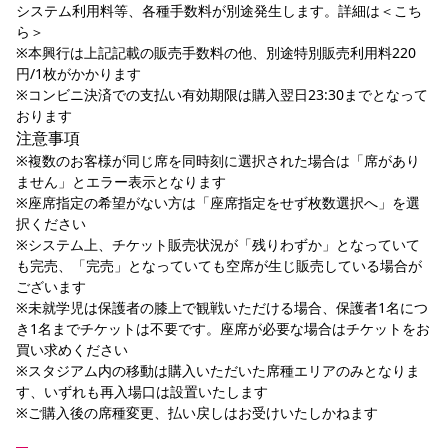
システム利用料等、各種手数料が別途発生します。詳細は＜こち
ら＞
※本興行は上記記載の販売手数料の他、別途特別販売利用料220
円/1枚がかかります
※コンビニ決済での支払い有効期限は購入翌日23:30までとなって
おります
注意事項
※複数のお客様が同じ席を同時刻に選択された場合は「席があり
ません」とエラー表示となります
※座席指定の希望がない方は「座席指定をせず枚数選択へ」を選
択ください
※システム上、チケット販売状況が「残りわずか」となっていて
も完売、「完売」となっていても空席が生じ販売している場合が
ございます
※未就学児は保護者の膝上で観戦いただける場合、保護者1名につ
き1名までチケットは不要です。座席が必要な場合はチケットをお
買い求めください
※スタジアム内の移動は購入いただいた席種エリアのみとなりま
す、いずれも再入場口は設置いたします
※ご購入後の席種変更、払い戻しはお受けいたしかねます