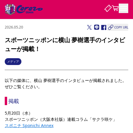
2026.05.20
COPY URL
試合・チーム
スポーツニッポンに横山 夢樹選手のインタビ
ューが掲載！
観戦する
試合について
試合日程 / 結果
順位表
メディア
クラブを知る
チケット
チームについて
以下の媒体に、横山 夢樹選手のインタビューが掲載されました。
チケット情報
販売スケジュール
価格・席種
購入方法
選手・スタッフ
スケジュール
メディア情報
アクセス
レディース
シーズンシート
法人シーズンシート
福祉サービス
団体チケット
ぜひご覧ください。
アカデミー
ハナサカプレーヤー
歴代所属選手
ファンクラブ
特定興行入場券
セレッソ大阪について
譲渡サービス
リセールサービス
掲載
クラブ紹介
観戦ガイド
沿革
シーズン記録
求人情報
ニュース
ファンクラブ
初めて観戦ガイド
サポートする
キッズ向けサービス
グルメ
マッチデープログラム
5月20日（水）
観戦マナー&ルール
ビジターサポーター観戦ガイド
公式アプリ
スポーツニッポン（大阪本社版）連載コラム「サクラ咲ケ」
SAKURA SOCIO
招待券引換方法
まいセレチケット
会員規定
パートナー企業募集中
セレッソ大阪VISAカード
サポートスタッフ
スポニチ Sponichi Annex
婚姻届・出生届・命名書
セレッソアイデアちょうだいな
スタジアム
応援商店街
レディース
ニュース
Lise（ライセンスビジネス）