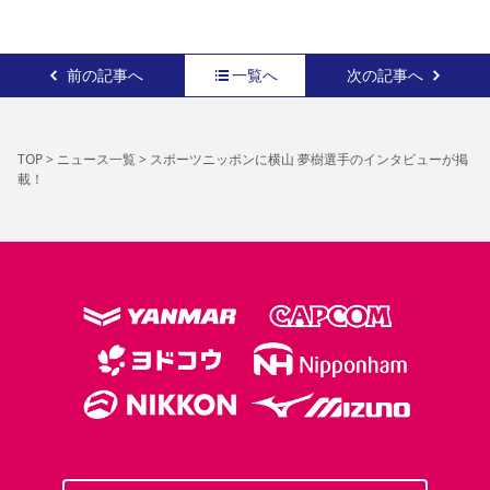
YANMAR HANASAKA STADIUM
すべて
チーム
グッズ
チケット
イベント
ファンクラブ
サステナビリティ
ホームタウン
パートナー
スポーツクラブ
メディア
30周年
DAZNで観戦
アカデミー
サステナビリティポリシー
前の記事へ
SDGsのゴール
一覧へ
インパクトレポート
次の記事へ
活動レポート
SPORT POSITIVE LEAGUES
取り組み実績
DAZNで観戦
スポーツクラブ
アウェイツアー
TOP
>
ニュース一覧
>
スポーツニッポンに横山 夢樹選手のインタビューが掲
スポーツクラブ
アウェイツアー
載！
関連団体/施設
よくある質問
長居公園
セレッソフットサルパーク
セレッソフットサルパーク長居
よくある質問
セレッソスポーツパーク舞洲
YANMAR HANASAKA STADIUM
セレッソ大阪アカデミー
子供のサッカースクール
大人のサッカースクール
その他スポーツクラブ