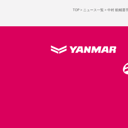
TOP
>
ニュース一覧
>
中村 航輔選