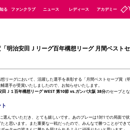
知る
ファンクラブ
ニュース
レディース
アカデミー
ーズンシート
ホームタウン
先行入場
まいセレチケット
法人シーズンシート
パートナー
スポーツクラブ
会員規定
福祉サービス
メディア
ビス
度「明治安田Ｊリーグ百年構想リーグ 月間ベスト
タッフ
ディース
セレッソアイデアちょうだいな
アカデミー
ハナサカプレーヤー
応援商店街
プログラム
観戦マナー&ルール
ート
活動レポート
SPORT POSITIVE LEAGUES
想リーグにおいて、活躍した選手を表彰する「月間ベストセーブ賞（明
アウェイツアー
よくある質問
 航輔選手が受賞いたしましたので、お知らせいたします。
治安田Ｊ１百年構想リーグ WEST 第10節 
vs.
ガンバ大阪 38分
のセーブとな
ント
ーク長居
セレッソスポーツパーク舞洲
に選んでいただき、とても嬉しいです。あのプレーは1対1での局面で
子供のサッカースクール
大人のサッカースクール
げたと思います。また重要な一戦だったので、みんなで勝つことができ
サポーターの皆さんに勝ちを届けられるように頑張りたいと思います」