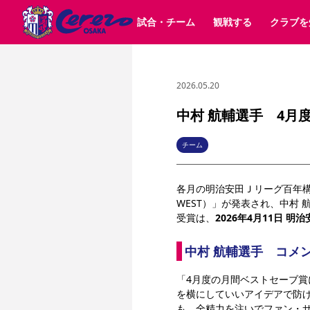
試合・チーム
観戦する
クラブを
2026.05.20
試合日程 / 結果
チケット情報
クラブ紹介
SAKURA SOCIO
すべて
チーム
沿革
販売スケジュール
順位表
グッズ
SAKURA POINT Program
シーズン記録
チケット
求人情報
価格・席種
イベント
招待券引換方法
ファンクラブ
購入方法
シ
団体チケット
婚姻届・出生届・命名書
30周年
特定興行入場券
譲渡サービス
リセールサー
中村 航輔選手 4月
選手・スタッフ
パートナー企業募集中
スケジュール
セレッソ大阪VISAカード
メディア情報
アクセス
サポートス
レ
歴代所属選手
初めて観戦ガイド
Lise（ライセンスビジネス）
キッズ向けサービス
グルメ
マッチデー
チーム
ビジターサポーター観戦ガイド
公式アプリ
サステナビリティポリシー
SDGsのゴール
インパクトレポ
各月の明治安田Ｊリーグ百年構
YANMAR HANASAKA STADIUM
取り組み実績
DAZNで観戦
WEST）」が発表され、中村
受賞は、
2026年4月11日 明
スポーツクラブ
中村 航輔選手　コメ
長居公園
セレッソフットサルパーク
セレッソフットサルパ
「4月度の月間ベストセーブ賞
YANMAR HANASAKA STADIUM
セレッソ大阪アカデミー
その他スポーツクラブ
を横にしていいアイデアで防
も、全精力を注いでファン・