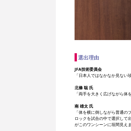
選出理由
JFA技術委員会
「日本人ではなかなか見ない
北條 聡 氏
「両手を大きく広げながら体
南 雄太 氏
「体を横に倒しながら普通の
ロックを試合の中で選択して
がこのワンシーンに垣間見え