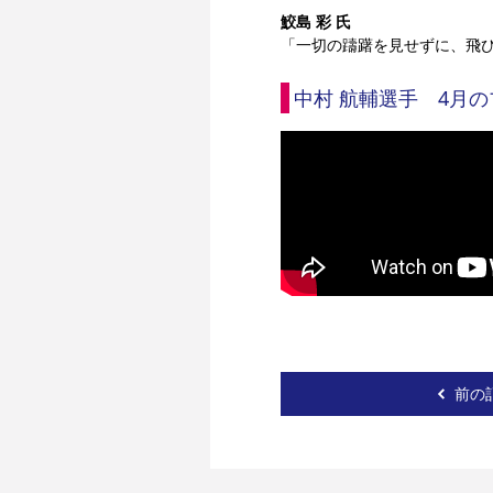
鮫島 彩 氏
「一切の躊躇を見せずに、飛
中村 航輔選手　4月
前の