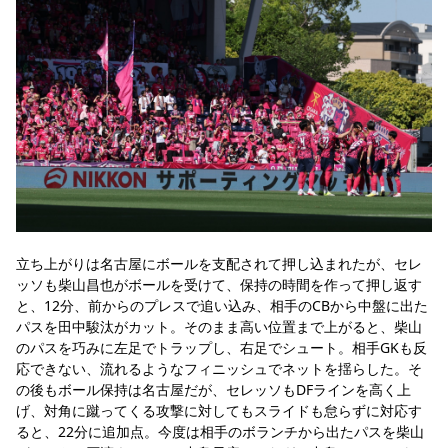
立ち上がりは名古屋にボールを支配されて押し込まれたが、セレ
ッソも柴山昌也がボールを受けて、保持の時間を作って押し返す
と、12分、前からのプレスで追い込み、相手のCBから中盤に出た
パスを田中駿汰がカット。そのまま高い位置まで上がると、柴山
のパスを巧みに左足でトラップし、右足でシュート。相手GKも反
応できない、流れるようなフィニッシュでネットを揺らした。そ
の後もボール保持は名古屋だが、セレッソもDFラインを高く上
げ、対角に蹴ってくる攻撃に対してもスライドも怠らずに対応す
ると、22分に追加点。今度は相手のボランチから出たパスを柴山