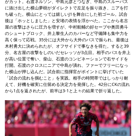
がカット。石渡ネルソン、中島元彦とつなぎ、中島のスルーパス
に抜け出した横山夢樹がダイレクトで左足を振り抜き、ニアを打
ち破った。横山にとっては嬉しいJ1を舞台にした初ゴール。試合
後は「ホッとしました」と安堵の表情を浮かべた。ここから名古
屋の攻撃はさらに圧力を増すが、中村航輔の好セーブや奥田勇斗
のシュートブロック、井上黎生人のカバーなど守備陣も集中力を
高く保って応戦。35分には大外から大外のパスで振られ、最後は
木村勇大に決められたが、オフサイドで事なきを得た。すると39
分、名古屋の攻撃をしのいだセレッソが3点目。相手のパスを井上
が高い位置で奪い、柴山、石渡のコンビネーションで右サイドを
打開。石渡のクロスにニアで中島が潰れ、ファーでフリーになっ
た横山が押し込んだ。試合前に指揮官がポイントに挙げていた
「試合の流れを掴むこと」を実践。相手の時間帯ではしっかり耐
えて、好機を確実に仕留める決定力を発揮した。42分にCKの流れ
から1点を返されたが、前半は3-1と上々の結果で折り返した。