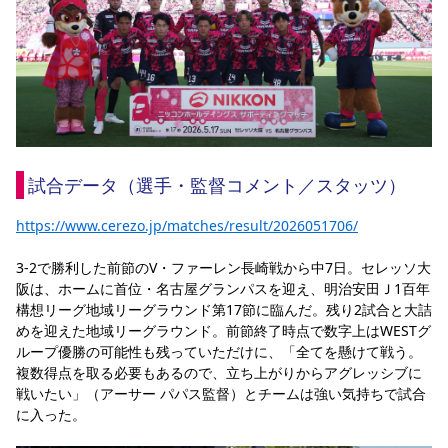
YANMAR HANASAKA STADIUM
すべて
チーム
グッズ
チケット
イベント
ファンクラブ
サステナビリティ
ホームタウン
パートナー
スポーツクラブ
メディア
30周年
DAZNで観戦
アカデミー
サステナビリティポリシー
SDGsのゴール
インパクトレポート
活動レポート
SPORT POSITIVE LEAGUES
取り組み実績
DAZNで観戦
スポーツクラブ
アウェイツアー
スポーツクラブ
アウェイツアー
試合データ（選手・監督コメント／スタッツ）
関連団体/施設
よくある質問
https://www.cerezo.jp/matches/result/2026051706/
長居公園
セレッソフットサルパーク
セレッソフットサルパーク長居
よくある質問
セレッソスポーツパーク舞洲
YANMAR HANASAKA STADIUM
セレッソ大阪アカデミー
子供のサッカースクール
3-2で勝利した前節のV・ファーレン長崎戦から中7日。セレッソ大
大人のサッカースクール
その他スポーツクラブ
阪は、ホームに首位・名古屋グランパスを迎え、明治安田Ｊ1百年
構想リーグ地域リーグラウンド第17節に臨んだ。残り2試合と大詰
めを迎えた地域リーグラウンド。前節終了時点で数字上はWESTグ
ループ優勝の可能性も残っていただけに、「全てを懸けて戦う。
複数得点を取る必要もあるので、立ち上がりからアグレッシブに
戦いたい」（アーサー パパス監督）とチームは強い気持ちで試合
に入った。