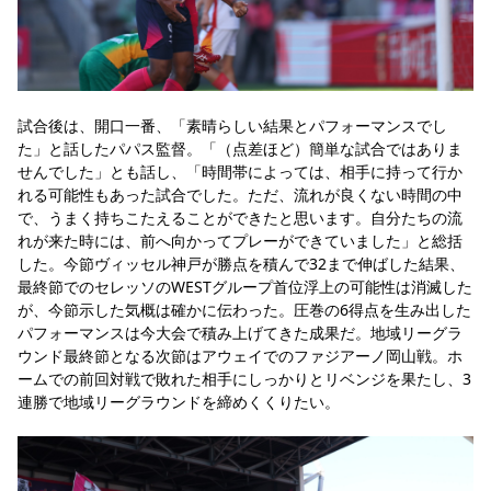
試合後は、開口一番、「素晴らしい結果とパフォーマンスでし
た」と話したパパス監督。「（点差ほど）簡単な試合ではありま
せんでした」とも話し、「時間帯によっては、相手に持って行か
れる可能性もあった試合でした。ただ、流れが良くない時間の中
で、うまく持ちこたえることができたと思います。自分たちの流
れが来た時には、前へ向かってプレーができていました」と総括
した。今節ヴィッセル神戸が勝点を積んで32まで伸ばした結果、
最終節でのセレッソのWESTグループ首位浮上の可能性は消滅した
が、今節示した気概は確かに伝わった。圧巻の6得点を生み出した
パフォーマンスは今大会で積み上げてきた成果だ。地域リーグラ
ウンド最終節となる次節はアウェイでのファジアーノ岡山戦。ホ
ームでの前回対戦で敗れた相手にしっかりとリベンジを果たし、3
連勝で地域リーグラウンドを締めくくりたい。