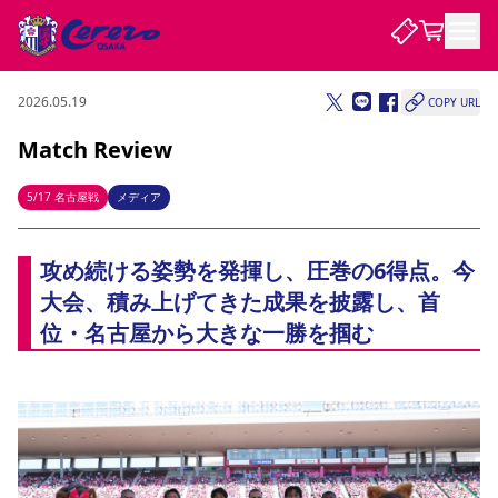
2026.05.19
COPY URL
試合・チーム
Match Review
観戦する
試合について
5/17 名古屋戦
メディア
試合日程 / 結果
順位表
クラブを知る
チケット
攻め続ける姿勢を発揮し、圧巻の6得点。今
チームについて
大会、積み上げてきた成果を披露し、首
チケット情報
販売スケジュール
価格・席種
購入方法
選手・スタッフ
スケジュール
メディア情報
アクセス
レディース
シーズンシート
法人シーズンシート
福祉サービス
団体チケット
アカデミー
ハナサカプレーヤー
歴代所属選手
位・名古屋から大きな一勝を掴む
ファンクラブ
特定興行入場券
セレッソ大阪について
譲渡サービス
リセールサービス
クラブ紹介
観戦ガイド
沿革
シーズン記録
求人情報
ニュース
ファンクラブ
初めて観戦ガイド
サポートする
キッズ向けサービス
グルメ
マッチデープログラム
観戦マナー&ルール
ビジターサポーター観戦ガイド
公式アプリ
SAKURA SOCIO
SAKURA POINT Program
招待券引換方法
先行入場
パートナー企業募集中
セレッソ大阪VISAカード
サポートスタッフ
まいセレチケット
会員規定
婚姻届・出生届・命名書
セレッソアイデアちょうだいな
スタジアム
応援商店街
レディース
ニュース
Lise（ライセンスビジネス）