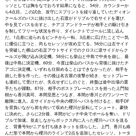
ッソとしては胸をなでおろす結果になると、54分、カウンターか
ら4点目。この試合、攻守にスプリントを繰り返していたディオン 
クールズのパスに抜け出した石渡がドリブルで右サイドを運び、
中を見てパスを出すと、チアゴ アンドラーデが相手との駆け引き
を制してフリーな状況を作り、ダイレクトでゴールに流し込ん
だ。1点差に迫られるピンチから一転、3点差に広げたことで一気
に優位に立つと、尚もセレッソが攻め立てる。56分には左サイド
を突破した横山の右足アウトサイドでのクロスに逆サイドからク
ールズが飛び込み決定機。58分にも柴山と中島で中央を崩し、最
後は中島に決定機。60分、今度は柴山のパスから背後に抜けたチ
アゴに決定機。いずれも仕留めることはできなかったが、相手を
崩した形を作った。その後は名古屋の攻撃が続き、セットプレー
も連続して受けたが、失点せずにしのぐと、終盤は途中出場の選
手たちが躍動。87分、相手のポストプレーのミスを拾った上門知
樹から香川真司、本間至恩とつなぎ、本間が香川とのワンツーで
敵陣に進入。左サイドから中央の櫻川へパスを付けると、相手DF
を背負いながら前を向いて収めた櫻川が反転してシュート。豪快
に決めた。さらに2分後、本間がピッチ中央でボールを奪い、ドリ
ブルで加速。並走しながらボックス内に入った櫻川へパスを送る
と、背番号9がニアを打ち抜きネットを揺らした。上門、香川も絡
んだ形で本間から櫻川のラインで2点を追加したセレッソ。トータ