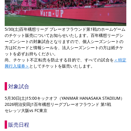
YANMAR HANASAKA STADIUM
すべて
チーム
グッズ
チケット
イベント
ファンクラブ
サステナビリティ
ホームタウン
パートナー
スポーツクラブ
メディア
30周年
DAZNで観戦
アカデミー
サステナビリティポリシー
SDGsのゴール
インパクトレポート
活動レポート
SPORT POSITIVE LEAGUES
取り組み実績
DAZNで観戦
5/30(土)百年構想リーグ プレーオフラウンド第1戦のホームゲーム
スポーツクラブ
のチケット販売についてお知らせいたします。百年構想リーグシ
アウェイツアー
ーズンシートの対象試合となりますので、個人シーズンシートの
スポーツクラブ
アウェイツアー
方はICカードと情報シールを、法人シーズンシートの方は紙チケ
ットを必ずお持ちください。
関連団体/施設
よくある質問
尚、チケット不正転売を防止する目的で、すべての試合を
＜特定
興行入場券＞
としてチケットを販売いたします。
長居公園
セレッソフットサルパーク
セレッソフットサルパーク長居
よくある質問
セレッソスポーツパーク舞洲
YANMAR HANASAKA STADIUM
セレッソ大阪アカデミー
子供のサッカースクール
大人のサッカースクール
その他スポーツクラブ
対象試合
5月30日(土)15:00キックオフ（YANMAR HANASAKA STADIUM）
2026明治安田J1百年構想リーグプレーオフラウンド 第1戦
セレッソ大阪vs FC東京
販売日程