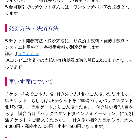
ライシング」、「個席差額設定」が適用されます
※会員割引でのチケット購入には、ワンタッチパスIDが必要とな
ります
発券方法・決済方法
※チケット発券方法・決済方法により決済手数料・発券手数料・
システム利用料等、各種手数料が別途発生します
詳細は
＜こちら＞
 ※コンビニ決済での支払い有効期限は購入翌日23:30までとなって
おります
車いす席について
チケット1枚でご本人1名+付き添い人1名のご入場いただけます。
紙チケット、もしくはQRチケットをご準備のうえバックスタンド
側1Fの車いす専用ゲートよりご入場ください。付き添い者2人目か
らは、試合当日「バックスタンド側インフォメーション」にて別
途チケットをご購入ください。（付き添い者2人目からは、大人
4,000円・高校生2,500円・小中1,500円となります）