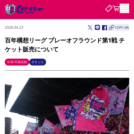
2026.04.23
COPY URL
試合・チーム
百年構想リーグ プレーオフラウンド第1戦 チ
ケット販売について
観戦する
試合について
試合日程 / 結果
順位表
5/30 FC東京戦
チケット
クラブを知る
チケット
チームについて
チケット情報
販売スケジュール
価格・席種
購入方法
選手・スタッフ
スケジュール
メディア情報
アクセス
レディース
シーズンシート
法人シーズンシート
福祉サービス
団体チケット
アカデミー
ハナサカプレーヤー
歴代所属選手
ファンクラブ
特定興行入場券
セレッソ大阪について
譲渡サービス
リセールサービス
クラブ紹介
観戦ガイド
沿革
シーズン記録
求人情報
ニュース
ファンクラブ
初めて観戦ガイド
サポートする
キッズ向けサービス
グルメ
マッチデープログラム
観戦マナー&ルール
ビジターサポーター観戦ガイド
公式アプリ
SAKURA SOCIO
SAKURA POINT Program
招待券引換方法
先行入場
パートナー企業募集中
セレッソ大阪VISAカード
サポートスタッフ
まいセレチケット
会員規定
婚姻届・出生届・命名書
セレッソアイデアちょうだいな
スタジアム
応援商店街
レディース
ニュース
Lise（ライセンスビジネス）