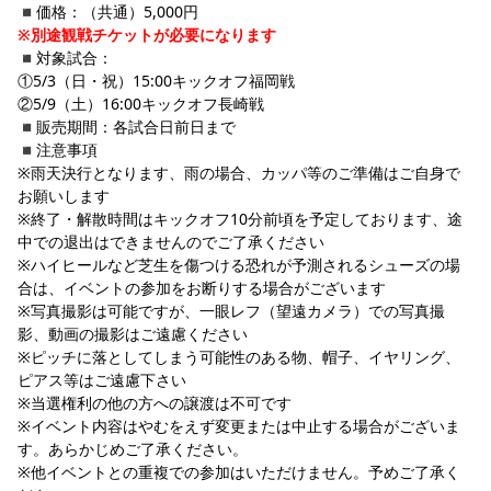
◾️価格：（共通）5,000円
※別途観戦チケットが必要になります
◾️対象試合：
①5/3（日・祝）15:00キックオフ福岡戦 
②5/9（土）16:00キックオフ長崎戦
◾️販売期間：各試合日前日まで
◾️注意事項
※雨天決行となります、雨の場合、カッパ等のご準備はご自身で
お願いします
※終了・解散時間はキックオフ10分前頃を予定しております、途
中での退出はできませんのでご了承ください
※ハイヒールなど芝生を傷つける恐れが予測されるシューズの場
合は、イベントの参加をお断りする場合がございます
※写真撮影は可能ですが、一眼レフ（望遠カメラ）での写真撮
影、動画の撮影はご遠慮ください
※ピッチに落としてしまう可能性のある物、帽子、イヤリング、
ピアス等はご遠慮下さい
※当選権利の他の方への譲渡は不可です
※イベント内容はやむをえず変更または中止する場合がございま
す。あらかじめご了承ください。
※他イベントとの重複での参加はいただけません。予めご了承く