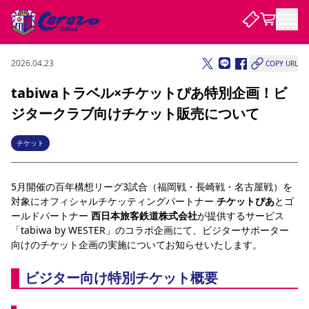
2026.04.23
COPY URL
試合・チーム
tabiwaトラベル×チケットぴあ特別企画！ビ
ジタークラブ向けチケット販売について
観戦する
試合について
試合日程 / 結果
順位表
チケット
クラブを知る
チケット
チームについて
5月開催の百年構想リーグ3試合（福岡戦・長崎戦・名古屋戦）を
チケット情報
販売スケジュール
価格・席種
購入方法
選手・スタッフ
スケジュール
メディア情報
アクセス
レディース
シーズンシート
法人シーズンシート
福祉サービス
団体チケット
対象にオフィシャルチケッティングパートナー 
チケットぴあ
とゴ
アカデミー
ハナサカプレーヤー
歴代所属選手
ファンクラブ
特定興行入場券
セレッソ大阪について
譲渡サービス
リセールサービス
ールドパートナー 
西日本旅客鉄道株式会社
が提供するサービス
「tabiwa by WESTER」のコラボ企画にて、ビジターサポーター
クラブ紹介
観戦ガイド
沿革
シーズン記録
求人情報
向けのチケット企画の実施についてお知らせいたします。
ニュース
ファンクラブ
初めて観戦ガイド
サポートする
キッズ向けサービス
グルメ
マッチデープログラム
観戦マナー&ルール
ビジターサポーター観戦ガイド
公式アプリ
ビジター向け特別チケット概要
SAKURA SOCIO
SAKURA POINT Program
招待券引換方法
先行入場
パートナー企業募集中
セレッソ大阪VISAカード
サポートスタッフ
まいセレチケット
会員規定
婚姻届・出生届・命名書
セレッソアイデアちょうだいな
スタジアム
応援商店街
レディース
ニュース
Lise（ライセンスビジネス）