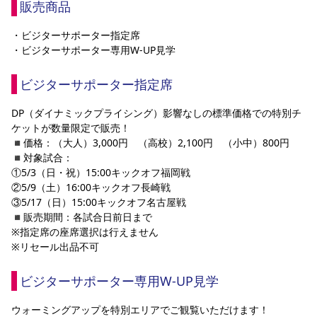
販売商品
YANMAR HANASAKA STADIUM
すべて
チーム
グッズ
チケット
イベント
ファンクラブ
サステナビリティ
ホームタウン
パートナー
スポーツクラブ
メディア
30周年
・ビジターサポーター指定席
DAZNで観戦
アカデミー
サステナビリティポリシー
SDGsのゴール
インパクトレポート
・ビジターサポーター専用W-UP見学
活動レポート
SPORT POSITIVE LEAGUES
取り組み実績
DAZNで観戦
ビジターサポーター指定席
スポーツクラブ
アウェイツアー
スポーツクラブ
DP（ダイナミックプライシング）影響なしの標準価格での特別チ
アウェイツアー
ケットが数量限定で販売！
関連団体/施設
よくある質問
◾️価格：（大人）3,000円　（高校）2,100円　（小中）800円
◾️対象試合：
長居公園
セレッソフットサルパーク
セレッソフットサルパーク長居
よくある質問
①5/3（日・祝）15:00キックオフ福岡戦 
セレッソスポーツパーク舞洲
YANMAR HANASAKA STADIUM
セレッソ大阪アカデミー
子供のサッカースクール
②5/9（土）16:00キックオフ長崎戦
大人のサッカースクール
その他スポーツクラブ
③5/17（日）15:00キックオフ名古屋戦
◾️販売期間：各試合日前日まで
※指定席の座席選択は行えません
※リセール出品不可
ビジターサポーター専用W-UP見学
ウォーミングアップを特別エリアでご観覧いただけます！