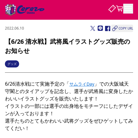
2022.06.10
COPY URL
試合・チーム
【6/26 清水戦】武将風イラストグッズ販売の
お知らせ
観戦する
試合について
試合日程 / 結果
順位表
グッズ
クラブを知る
チケット
チームについて
6/26清水戦にて実施予定の「
」での大阪城天
チケット情報
販売スケジュール
価格・席種
サムライDay
購入方法
選手・スタッフ
スケジュール
メディア情報
アクセス
レディース
シーズンシート
法人シーズンシート
福祉サービス
団体チケット
アカデミー
ハナサカプレーヤー
歴代所属選手
守閣とのタイアップを記念し、選手が武将風に変身したか
ファンクラブ
特定興行入場券
セレッソ大阪について
譲渡サービス
リセールサービス
わいいイラストグッズを販売いたします！

クラブ紹介
観戦ガイド
沿革
シーズン記録
求人情報
イラストの一部には選手の出身地をモチーフにしたデザイ
ンが入っております！

ニュース
ファンクラブ
初めて観戦ガイド
サポートする
キッズ向けサービス
グルメ
マッチデープログラム
選手たちのとてもかわいい武将グッズをぜひゲットしてみ
観戦マナー&ルール
ビジターサポーター観戦ガイド
公式アプリ
SAKURA SOCIO
SAKURA POINT Program
招待券引換方法
先行入場
パートナー企業募集中
セレッソ大阪VISAカード
サポートスタッフ
てくだい！

まいセレチケット
会員規定
婚姻届・出生届・命名書
セレッソアイデアちょうだいな
スタジアム
応援商店街
レディース
ニュース
Lise（ライセンスビジネス）