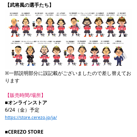
【武将風の選手たち】
YANMAR HANASAKA STADIUM
すべて
チーム
グッズ
チケット
イベント
ファンクラブ
サステナビリティ
ホームタウン
パートナー
スポーツクラブ
メディア
30周年
DAZNで観戦
アカデミー
サステナビリティポリシー
SDGsのゴール
インパクトレポート
活動レポート
SPORT POSITIVE LEAGUES
取り組み実績
DAZNで観戦
スポーツクラブ
アウェイツアー
スポーツクラブ
アウェイツアー
関連団体/施設
よくある質問
長居公園
セレッソフットサルパーク
セレッソフットサルパーク長居
よくある質問
※一部説明部分に誤記載がございましたので差し替えてお
セレッソスポーツパーク舞洲
YANMAR HANASAKA STADIUM
セレッソ大阪アカデミー
子供のサッカースクール
ります

大人のサッカースクール
その他スポーツクラブ
【販売時間/場所】
■オンラインストア
https://store.cerezo.jp/ja/
■CEREZO STORE