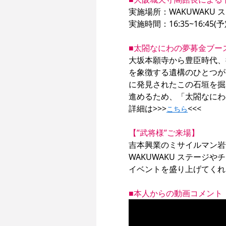
実施場所：WAKUWAKU ス
実施時間：16:35~16:45(予定
■太閤なにわの夢募金ブー
大坂本願寺から豊臣時代、
を象徴する遺構のひとつが
に発見されたこの石垣を掘
進めるため、「太閤なにわ
詳細は>>>
<<<

こちら
【”武将様”ご来場】
吉本興業のミサイルマン岩部
WAKUWAKU ステージや
イベントを盛り上げてくれ
■本人からの動画コメント