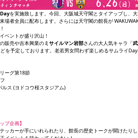
Day
を実施致します。今回、大阪城天守閣とタイアップし、大
来場者全員に配布します。さらには天守閣の館長が WAKUWA
！

イベントが盛り沢山！

の販売や吉本興業の
ミサイルマン岩部
さんの大人気キャラ「
武
施などを予定しております。老若男女問わず楽しめるサムライDay
ーグ第18節

フ

パルス (ヨドコウ桜スタジアム)

ップ企画】
テッカーが手にいれられたり、館長の歴史トークが聞けたりし