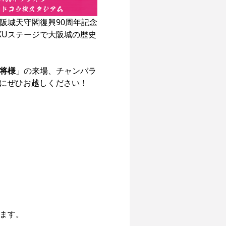
阪城天守閣復興90周年記念
KUステージで大阪城の歴史
将様
」の来場、チャンバラ
にぜひお越しください！

ます。
