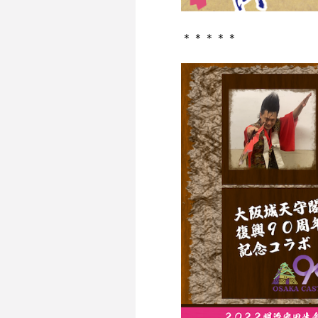
＊＊＊＊＊
