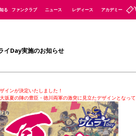
知る
ファンクラブ
ニュース
レディース
アカデミー
ーズンシート
ホームタウン
先行入場
まいセレチケット
法人シーズンシート
パートナー
スポーツクラブ
会員規定
福祉サービス
メディア
ビス
ムライDay実施のお知らせ
タッフ
ディース
セレッソアイデアちょうだいな
アカデミー
ハナサカプレーヤー
応援商店街
プログラム
観戦マナー&ルール
ート
活動レポート
SPORT POSITIVE LEAGUES
アウェイツアー
よくある質問
ザインが決定いたしました！

大坂夏の陣の豊臣・徳川両軍の激突に見立たデザインとなって
ーク長居
セレッソスポーツパーク舞洲
子供のサッカースクール
大人のサッカースクール