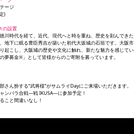
テージ

)

スの設置
徳川時代を経て、近代、現代へと時を重ね、歴史を刻んできた
、地下に眠る豊臣秀吉が築いた初代大坂城の石垣です。大阪市では
り起こし、大阪城の歴史や文化に触れ、新たな魅力を感じてい
の夢募金※」として皆様からのご寄附を募っています。

さん扮する“武将様”がサムライDayにご来場いただきます。

チャンバラ合戦―戦 IKUSA―に参加予定！

ること間違いなし！
