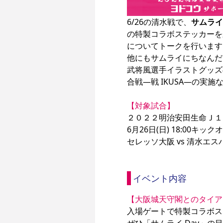
6/26の清水戦で、
サムライ
の特製コラボステッカーを
についてトークを行います
他にもサムライにちなんだ
武将風選手イラストグッズ
合戦―戦 IKUSA―の実
【対象試合】
２０２２明治安田生命Ｊ１リ
6月26日(日) 18:00キックオ
セレッソ大阪 vs 清水エス
イベント内容
【大阪城天守閣とのタイア
入場ゲートで特製コラボス