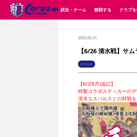
試合・チーム
観戦する
クラブを
2022.05.31
試合日程 / 結果
チケット情報
クラブ紹介
SAKURA SOCIO
すべて
チーム
沿革
販売スケジュール
順位表
グッズ
SAKURA POINT Program
シーズン記録
チケット
求人情報
価格・席種
イベント
招待券引換方法
ファンクラブ
購入方法
シ
団体チケット
婚姻届・出生届・命名書
30周年
特定興行入場券
譲渡サービス
リセールサー
【6/26 清水戦】サ
選手・スタッフ
パートナー企業募集中
スケジュール
セレッソ大阪VISAカード
メディア情報
アクセス
サポートス
レ
歴代所属選手
初めて観戦ガイド
Lise（ライセンスビジネス）
キッズ向けサービス
グルメ
マッチデー
イベント
ビジターサポーター観戦ガイド
公式アプリ
サステナビリティポリシー
SDGsのゴール
インパクトレポ
【6/20(月)追記】

YANMAR HANASAKA STADIUM
取り組み実績
DAZNで観戦
特製コラボステッカーのデ
清水エスパルスとの対戦を
スポーツクラブ
長居公園
セレッソフットサルパーク
セレッソフットサルパ
YANMAR HANASAKA STADIUM
セレッソ大阪アカデミー
その他スポーツクラブ