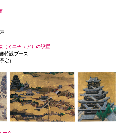
布
表！

絵（ミニチュア）の設置
側特設ブース

（予定）

トーク