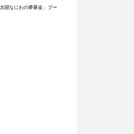
太閤なにわの夢募金」ブー