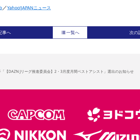
／
b
Yahoo!JAPANニュース
記事へ
一覧へ
次の
手「【DAZN Jリーグ推進委員会】2・3月度月間ベストアシスト」選出のお知らせ