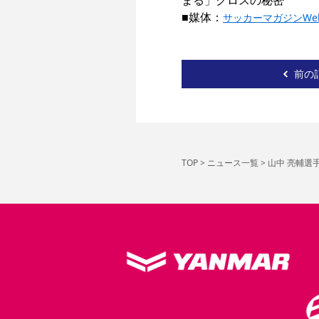
まる」クロスの秘密

■媒体：
サッカーマガジンWe
前の
TOP
>
ニュース一覧
>
山中 亮輔選