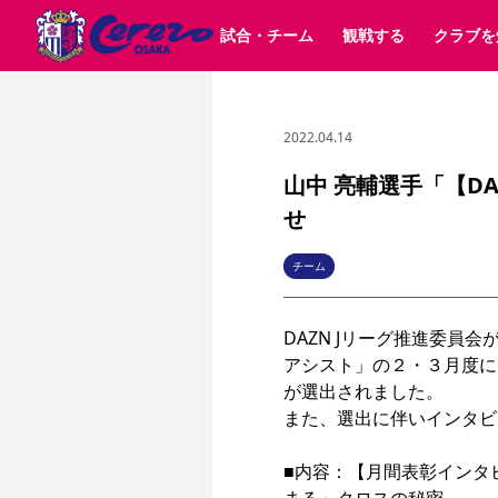
試合・チーム
観戦する
クラブを
2022.04.14
試合日程 / 結果
チケット情報
クラブ紹介
SAKURA SOCIO
すべて
チーム
沿革
販売スケジュール
順位表
グッズ
SAKURA POINT Program
シーズン記録
チケット
求人情報
価格・席種
イベント
招待券引換方法
ファンクラブ
購入方法
シ
団体チケット
婚姻届・出生届・命名書
30周年
特定興行入場券
譲渡サービス
リセールサー
山中 亮輔選手「【D
選手・スタッフ
パートナー企業募集中
スケジュール
セレッソ大阪VISAカード
せ
メディア情報
アクセス
サポートス
レ
歴代所属選手
初めて観戦ガイド
Lise（ライセンスビジネス）
キッズ向けサービス
グルメ
マッチデー
ビジターサポーター観戦ガイド
公式アプリ
チーム
サステナビリティポリシー
SDGsのゴール
インパクトレポ
YANMAR HANASAKA STADIUM
取り組み実績
DAZNで観戦
DAZN Jリーグ推進委
アシスト」の２・３月度に
スポーツクラブ
が選出されました。

また、選出に伴いインタビ
長居公園
セレッソフットサルパーク
セレッソフットサルパ
YANMAR HANASAKA STADIUM
セレッソ大阪アカデミー
■内容：【月間表彰インタ
その他スポーツクラブ