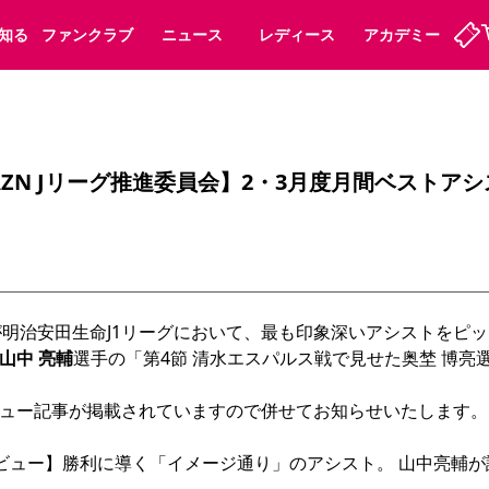
知る
ファンクラブ
ニュース
レディース
アカデミー
ーズンシート
ホームタウン
先行入場
まいセレチケット
法人シーズンシート
パートナー
スポーツクラブ
会員規定
福祉サービス
メディア
ビス
AZN Jリーグ推進委員会】2・3月度月間ベストア
タッフ
ディース
セレッソアイデアちょうだいな
アカデミー
ハナサカプレーヤー
応援商店街
プログラム
観戦マナー&ルール
ート
活動レポート
SPORT POSITIVE LEAGUES
アウェイツアー
よくある質問
員会が明治安田生命J1リーグにおいて、最も印象深いアシストを
山中 亮輔
選手の「第4節 清水エスパルス戦で見せた奥埜 博
ュー記事が掲載されていますので併せてお知らせいたします。

ーク長居
セレッソスポーツパーク舞洲
子供のサッカースクール
大人のサッカースクール
ビュー】勝利に導く「イメージ通り」のアシスト。 山中亮輔