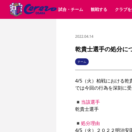
試合・チーム
観戦する
クラブを
2022.04.14
試合日程 / 結果
チケット情報
クラブ紹介
SAKURA SOCIO
すべて
チーム
沿革
販売スケジュール
順位表
グッズ
SAKURA POINT Program
シーズン記録
チケット
求人情報
価格・席種
イベント
招待券引換方法
ファンクラブ
購入方法
シ
団体チケット
婚姻届・出生届・命名書
30周年
特定興行入場券
譲渡サービス
リセールサー
乾貴士選手の処分に
選手・スタッフ
パートナー企業募集中
スケジュール
セレッソ大阪VISAカード
メディア情報
アクセス
サポートス
レ
歴代所属選手
初めて観戦ガイド
Lise（ライセンスビジネス）
キッズ向けサービス
グルメ
マッチデー
チーム
ビジターサポーター観戦ガイド
公式アプリ
サステナビリティポリシー
SDGsのゴール
インパクトレポ
4/5（火）柏戦における
YANMAR HANASAKA STADIUM
取り組み実績
DAZNで観戦
では今回の行為を深刻に受
スポーツクラブ
◾︎当該選手
乾貴士選手

長居公園
セレッソフットサルパーク
セレッソフットサルパ
YANMAR HANASAKA STADIUM
セレッソ大阪アカデミー
◾︎処分理由
その他スポーツクラブ
4/5（火）２０２２明治