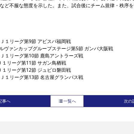
など不服な態度を示した。また、試合後にチーム規律・秩序を
命Ｊ１リーグ第9節 アビスパ福岡戦

BCルヴァンカップグループステージ第5節 ガンバ大阪戦

命Ｊ１リーグ第10節 鹿島アントラーズ戦

Ｊ１リーグ第11節 サガン鳥栖戦

Ｊ１リーグ第12節 ジュビロ磐田戦

命Ｊ１リーグ第13節 名古屋グランパス戦
記事へ
一覧へ
次の