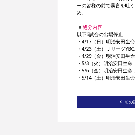
ーの皆様の前で暴言を吐く
め。

◾︎処分内容
以下6試合の出場停止

・4/17（日）明治安田生
・4/23（土）ＪリーグY
・4/29（金）明治安田生
・5/3（火）明治安田生命
・5/6（金）明治安田生命
・5/14（土）明治安田生
前の