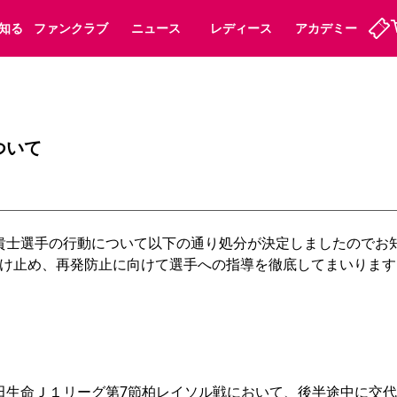
知る
ファンクラブ
ニュース
レディース
アカデミー
ーズンシート
ホームタウン
先行入場
まいセレチケット
法人シーズンシート
パートナー
スポーツクラブ
会員規定
福祉サービス
メディア
ビス
ついて
タッフ
ディース
セレッソアイデアちょうだいな
アカデミー
ハナサカプレーヤー
応援商店街
プログラム
観戦マナー&ルール
ート
活動レポート
SPORT POSITIVE LEAGUES
乾貴士選手の行動について以下の通り処分が決定しましたのでお
アウェイツアー
よくある質問
け止め、再発防止に向けて選手への指導を徹底してまいります。
ーク長居
セレッソスポーツパーク舞洲
子供のサッカースクール
大人のサッカースクール
安田生命Ｊ１リーグ第7節柏レイソル戦において、後半途中に交