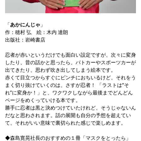
「
あかにんじゃ
」	

作：穂村 弘　絵：木内 達朗

出版社：岩崎書店

忍者が赤いというだけでも面白い設定ですが、次々に変身
したり、昔の話かと思ったら、パトカーやスポーツカーが
出てきたり、思わず吹き出してしまう絵本です。

赤くて目立つからすぐにピンチにおちいるけど、それをう
まく切り抜けていくのは、さすが忍者！ 「ラストは“そ
れ”に変身か！」と、ワクワクしながら最後までどんどん
ページをめくっていける本です。

勝手に忍者は黒と決めつけていたけれど、そうじゃないん
だなと思わされます。話の展開も自分の予想を超えてい
て、それがいい意味で裏切られた感じで楽しめます。

◆森島寛晃社長のおすすめの１冊「マスクをとったら」