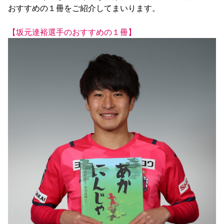
おすすめの１冊をご紹介してまいります。

YANMAR HANASAKA STADIUM
すべて
チーム
グッズ
チケット
イベント
ファンクラブ
サステナビリティ
ホームタウン
パートナー
スポーツクラブ
メディア
30周年
DAZNで観戦
アカデミー
【坂元達裕選手のおすすめの１冊】
サステナビリティポリシー
SDGsのゴール
インパクトレポート
活動レポート
SPORT POSITIVE LEAGUES
取り組み実績
DAZNで観戦
スポーツクラブ
アウェイツアー
スポーツクラブ
アウェイツアー
関連団体/施設
よくある質問
長居公園
セレッソフットサルパーク
セレッソフットサルパーク長居
よくある質問
セレッソスポーツパーク舞洲
YANMAR HANASAKA STADIUM
セレッソ大阪アカデミー
子供のサッカースクール
大人のサッカースクール
その他スポーツクラブ