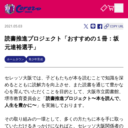
2021.05.03
COPY URL
試合・チーム
読書推進プロジェクト「おすすめの１冊：坂
元達裕選手」
観戦する
試合について
試合日程 / 結果
順位表
ホームタウン
青少年育成
クラブを知る
チケット
チームについて
セレッソ大阪では、子どもたちが本を読むことで知識を深
チケット情報
販売スケジュール
価格・席種
購入方法
選手・スタッフ
スケジュール
メディア情報
アクセス
レディース
シーズンシート
法人シーズンシート
福祉サービス
団体チケット
アカデミー
ハナサカプレーヤー
歴代所属選手
めるとともに読解力を向上させ、また読書を通じて豊かな
ファンクラブ
特定興行入場券
セレッソ大阪について
譲渡サービス
リセールサービス
心を育んでいただくことを目的として、大阪市立図書館、
クラブ紹介
観戦ガイド
沿革
シーズン記録
求人情報
堺市教育委員会と「
読書推進プロジェクト〜本を読んで、
人生を豊かに〜
」を実施しております。

ニュース
ファンクラブ
初めて観戦ガイド
サポートする
キッズ向けサービス
グルメ
マッチデープログラム
観戦マナー&ルール
ビジターサポーター観戦ガイド
公式アプリ
SAKURA SOCIO
SAKURA POINT Program
招待券引換方法
先行入場
パートナー企業募集中
セレッソ大阪VISAカード
サポートスタッフ
その取り組みの一環として、多くの方たちに本を手に取っ
まいセレチケット
会員規定
婚姻届・出生届・命名書
セレッソアイデアちょうだいな
スタジアム
応援商店街
レディース
ていただけるきっかけになればと、セレッソ大阪関係者の
ニュース
Lise（ライセンスビジネス）