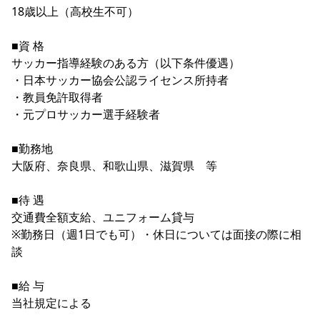
18歳以上（高校生不可）

YANMAR HANASAKA STADIUM
すべて
チーム
グッズ
チケット
イベント
ファンクラブ
サステナビリティ
ホームタウン
パートナー
スポーツクラブ
メディア
30周年
DAZNで観戦
アカデミー
■資 格

サステナビリティポリシー
SDGsのゴール
インパクトレポート
活動レポート
SPORT POSITIVE LEAGUES
取り組み実績
サッカー指導経験のある方（以下条件優遇）

DAZNで観戦
・日本サッカー協会公認ライセンス所持者

スポーツクラブ
アウェイツアー
・教員免許取得者

スポーツクラブ
・元プロサッカー選手経験者

アウェイツアー
関連団体/施設
よくある質問
■勤務地

長居公園
セレッソフットサルパーク
セレッソフットサルパーク長居
大阪府、奈良県、和歌山県、滋賀県　等

よくある質問
セレッソスポーツパーク舞洲
YANMAR HANASAKA STADIUM
セレッソ大阪アカデミー
子供のサッカースクール
大人のサッカースクール
その他スポーツクラブ
■待 遇

交通費全額支給、ユニフォーム貸与

※勤務日（週1日でも可）・休日については面接の際に相
談

■給 与

当社規定による
