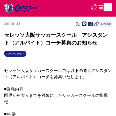
2019.01.15
COPY URL
試合・チーム
セレッソ大阪サッカースクール アシスタン
ト（アルバイト）コーチ募集のお知らせ
観戦する
試合について
試合日程 / 結果
順位表
スポーツクラブ
クラブを知る
チケット
チームについて
セレッソ大阪サッカースクールでは以下の通りアシスタン
チケット情報
販売スケジュール
価格・席種
購入方法
選手・スタッフ
スケジュール
メディア情報
アクセス
レディース
シーズンシート
法人シーズンシート
福祉サービス
団体チケット
アカデミー
ハナサカプレーヤー
歴代所属選手
ト（アルバイト）コーチを募集いたします。

ファンクラブ
特定興行入場券
セレッソ大阪について
譲渡サービス
リセールサービス
クラブ紹介
観戦ガイド
沿革
シーズン記録
求人情報
■業務内容

園児から大人までを対象にしたサッカースクールの指導　
ニュース
ファンクラブ
初めて観戦ガイド
サポートする
キッズ向けサービス
グルメ
マッチデープログラム
他

観戦マナー&ルール
ビジターサポーター観戦ガイド
公式アプリ
SAKURA SOCIO
SAKURA POINT Program
招待券引換方法
先行入場
パートナー企業募集中
セレッソ大阪VISAカード
サポートスタッフ
まいセレチケット
会員規定
婚姻届・出生届・命名書
セレッソアイデアちょうだいな
スタジアム
応援商店街
レディース
■年 齢

ニュース
Lise（ライセンスビジネス）