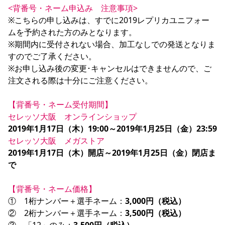
<背番号・ネーム申込み　注意事項>
YANMAR HANASAKA STADIUM
すべて
チーム
グッズ
チケット
イベント
ファンクラブ
サステナビリティ
※こちらの申し込みは、すでに2019レプリカユニフォー
ホームタウン
パートナー
スポーツクラブ
メディア
30周年
DAZNで観戦
アカデミー
ムを予約された方のみとなります。

サステナビリティポリシー
SDGsのゴール
インパクトレポート
活動レポート
SPORT POSITIVE LEAGUES
取り組み実績
※期間内に受付されない場合、加工なしでの発送となりま
DAZNで観戦
すのでご了承ください。

スポーツクラブ
アウェイツアー
※お申し込み後の変更･キャンセルはできませんので、ご
スポーツクラブ
注文される際は十分にご注意ください。

アウェイツアー
関連団体/施設
よくある質問
【背番号・ネーム受付期間】
長居公園
セレッソフットサルパーク
セレッソフットサルパーク長居
セレッソ大阪　オンラインショップ　
よくある質問
セレッソスポーツパーク舞洲
YANMAR HANASAKA STADIUM
2019年1月17日（木）19:00～2019年1月25日（金）23:59
セレッソ大阪アカデミー
子供のサッカースクール
大人のサッカースクール
その他スポーツクラブ
セレッソ大阪　メガストア
2019年1月17日（木）開店～2019年1月25日（金）閉店ま
で　
【背番号・ネーム価格】
①　1桁ナンバー＋選手ネーム：
3,000円（税込）
②　2桁ナンバー＋選手ネーム：
3,500円（税込）