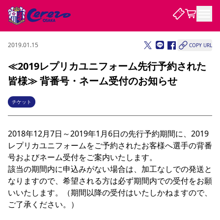
2019.01.15
COPY URL
試合・チーム
≪2019レプリカユニフォーム先行予約された
皆様≫ 背番号・ネーム受付のお知らせ
観戦する
試合について
試合日程 / 結果
順位表
チケット
クラブを知る
チケット
チームについて
2018年12月7日～2019年1月6日の先行予約期間に、2019
チケット情報
販売スケジュール
価格・席種
購入方法
選手・スタッフ
スケジュール
メディア情報
アクセス
レディース
シーズンシート
法人シーズンシート
福祉サービス
団体チケット
アカデミー
ハナサカプレーヤー
歴代所属選手
レプリカユニフォームをご予約されたお客様へ選手の背番
ファンクラブ
特定興行入場券
セレッソ大阪について
譲渡サービス
リセールサービス
号およびネーム受付をご案内いたします。

クラブ紹介
観戦ガイド
沿革
シーズン記録
求人情報
該当の期間内に申込みがない場合は、加工なしでの発送と
なりますので、希望される方は必ず期間内での受付をお願
ニュース
ファンクラブ
初めて観戦ガイド
サポートする
キッズ向けサービス
グルメ
マッチデープログラム
いいたします。（期間以降の受付はいたしかねますので、
観戦マナー&ルール
ビジターサポーター観戦ガイド
公式アプリ
SAKURA SOCIO
SAKURA POINT Program
招待券引換方法
先行入場
パートナー企業募集中
セレッソ大阪VISAカード
サポートスタッフ
ご了承ください。）

まいセレチケット
会員規定
婚姻届・出生届・命名書
セレッソアイデアちょうだいな
スタジアム
応援商店街
レディース
ニュース
Lise（ライセンスビジネス）