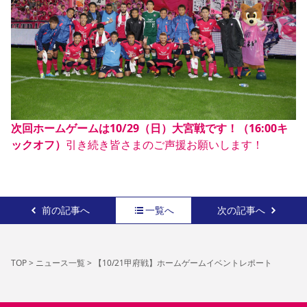
次回ホームゲームは10/29（日）大宮戦です！（16:00キ
ックオフ）
引き続き皆さまのご声援お願いします！
前の記事へ
一覧へ
次の記事へ
TOP
>
ニュース一覧
>
【10/21甲府戦】ホームゲームイベントレポート