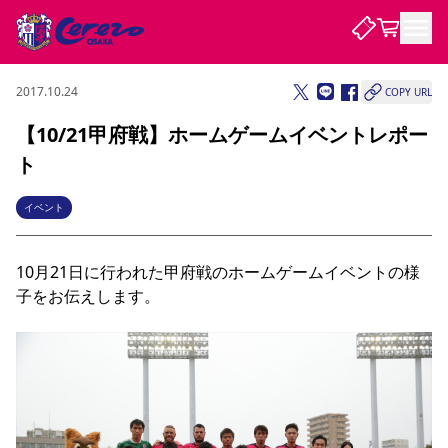
2017.10.24
COPY URL
試合・チーム
【10/21甲府戦】ホームゲームイベントレポー
ト
観戦する
試合について
試合日程 / 結果
順位表
イベント
クラブを知る
チケット
チームについて
10月21日に行われた甲府戦のホームゲームイベントの様
チケット情報
販売スケジュール
価格・席種
購入方法
選手・スタッフ
スケジュール
メディア情報
アクセス
レディース
シーズンシート
法人シーズンシート
福祉サービス
団体チケット
アカデミー
ハナサカプレーヤー
歴代所属選手
子をお伝えします。

ファンクラブ
特定興行入場券
セレッソ大阪について
譲渡サービス
リセールサービス
クラブ紹介
観戦ガイド
沿革
シーズン記録
求人情報
ニュース
ファンクラブ
初めて観戦ガイド
サポートする
キッズ向けサービス
グルメ
マッチデープログラム
観戦マナー&ルール
ビジターサポーター観戦ガイド
公式アプリ
SAKURA SOCIO
SAKURA POINT Program
招待券引換方法
パートナー企業募集中
セレッソ大阪VISAカード
サポートスタッフ
まいセレチケット
会員規定
婚姻届・出生届・命名書
セレッソアイデアちょうだいな
スタジアム
応援商店街
レディース
ニュース
Lise（ライセンスビジネス）