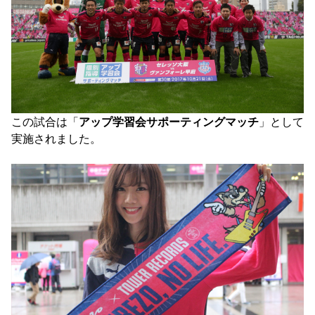
YANMAR HANASAKA STADIUM
すべて
チーム
グッズ
チケット
イベント
ファンクラブ
サステナビリティ
ホームタウン
パートナー
スポーツクラブ
メディア
30周年
DAZNで観戦
アカデミー
サステナビリティポリシー
SDGsのゴール
インパクトレポート
活動レポート
SPORT POSITIVE LEAGUES
取り組み実績
DAZNで観戦
スポーツクラブ
アウェイツアー
スポーツクラブ
アウェイツアー
この試合は「
アップ学習会サポーティングマッチ
」として
関連団体/施設
実施されました。

よくある質問
長居公園
セレッソフットサルパーク
セレッソフットサルパーク長居
よくある質問
セレッソスポーツパーク舞洲
YANMAR HANASAKA STADIUM
セレッソ大阪アカデミー
子供のサッカースクール
大人のサッカースクール
その他スポーツクラブ