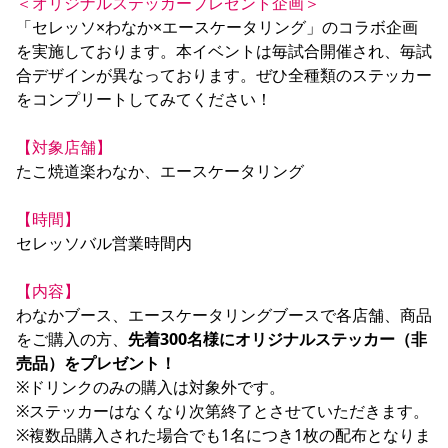
＜オリジナルステッカープレゼント企画＞
YANMAR HANASAKA STADIUM
「セレッソ×わなか×エースケータリング」のコラボ企画
すべて
チーム
グッズ
チケット
イベント
ファンクラブ
サステナビリティ
ホームタウン
パートナー
スポーツクラブ
メディア
30周年
を実施しております。本イベントは毎試合開催され、毎試
DAZNで観戦
アカデミー
サステナビリティポリシー
SDGsのゴール
インパクトレポート
合デザインが異なっております。ぜひ全種類のステッカー
活動レポート
SPORT POSITIVE LEAGUES
取り組み実績
DAZNで観戦
スポーツクラブ
アウェイツアー
【対象店舗】
スポーツクラブ
アウェイツアー
たこ焼道楽わなか、エースケータリング

関連団体/施設
よくある質問
【時間】
長居公園
セレッソフットサルパーク
セレッソフットサルパーク長居
よくある質問
セレッソバル営業時間内

セレッソスポーツパーク舞洲
YANMAR HANASAKA STADIUM
セレッソ大阪アカデミー
子供のサッカースクール
大人のサッカースクール
その他スポーツクラブ
【内容】
わなかブース、エースケータリングブースで各店舗、商品
をご購入の方、
先着300名様にオリジナルステッカー（非
売品）をプレゼント！
※ドリンクのみの購入は対象外です。

※ステッカーはなくなり次第終了とさせていただきます。

※複数品購入された場合でも1名につき1枚の配布となりま