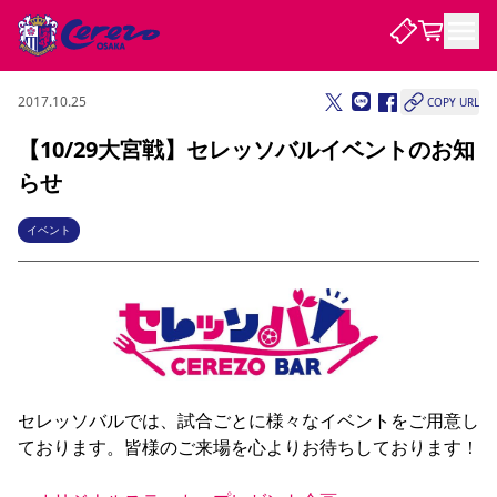
2017.10.25
COPY URL
試合・チーム
【10/29大宮戦】セレッソバルイベントのお知
らせ
観戦する
試合について
試合日程 / 結果
順位表
イベント
クラブを知る
チケット
チームについて
チケット情報
販売スケジュール
価格・席種
購入方法
選手・スタッフ
スケジュール
メディア情報
アクセス
レディース
シーズンシート
法人シーズンシート
福祉サービス
団体チケット
アカデミー
ハナサカプレーヤー
歴代所属選手
ファンクラブ
特定興行入場券
セレッソ大阪について
譲渡サービス
リセールサービス
クラブ紹介
観戦ガイド
沿革
シーズン記録
求人情報
ニュース
ファンクラブ
初めて観戦ガイド
サポートする
キッズ向けサービス
グルメ
マッチデープログラム
セレッソバルでは、試合ごとに様々なイベントをご用意し
観戦マナー&ルール
ビジターサポーター観戦ガイド
公式アプリ
ております。皆様のご来場を心よりお待ちしております！

SAKURA SOCIO
招待券引換方法
まいセレチケット
会員規定
パートナー企業募集中
セレッソ大阪VISAカード
サポートスタッフ
婚姻届・出生届・命名書
セレッソアイデアちょうだいな
スタジアム
応援商店街
レディース
ニュース
Lise（ライセンスビジネス）