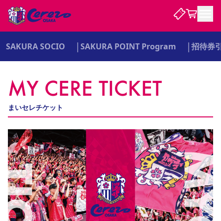
SAKURA SOCIO
SAKURA POINT Program
招待券
試合・チーム
MY CERE TICKET
観戦する
試合について
試合日程 / 結果
順位表
まいセレチケット
クラブを知る
チケット
チームについて
チケット情報
販売スケジュール
価格・席種
購入方法
選手・スタッフ
スケジュール
メディア情報
アクセス
レディース
シーズンシート
法人シーズンシート
福祉サービス
団体チケット
アカデミー
ハナサカプレーヤー
歴代所属選手
ファンクラブ
特定興行入場券
セレッソ大阪について
譲渡サービス
リセールサービス
クラブ紹介
観戦ガイド
沿革
シーズン記録
求人情報
ニュース
ファンクラブ
初めて観戦ガイド
サポートする
キッズ向けサービス
グルメ
マッチデープログラム
観戦マナー&ルール
ビジターサポーター観戦ガイド
公式アプリ
SAKURA SOCIO
SAKURA POINT Program
招待券引換方法
先行入場
パートナー企業募集中
セレッソ大阪VISAカード
サポートスタッフ
まいセレチケット
会員規定
婚姻届・出生届・命名書
セレッソアイデアちょうだいな
スタジアム
応援商店街
レディース
ニュース
Lise（ライセンスビジネス）