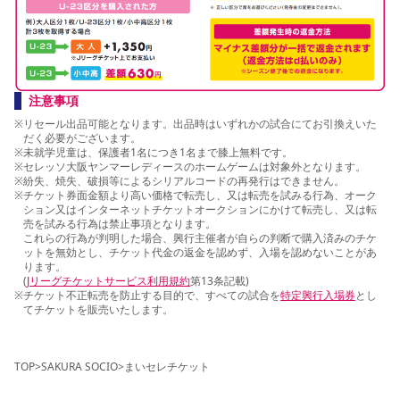
注意事項
※
リセール出品可能となります。出品時はいずれかの試合にてお引換えいた
だく必要がございます。
※
未就学児童は、保護者1名につき1名まで膝上無料です。
※
セレッソ大阪ヤンマーレディースのホームゲームは対象外となります。
※
紛失、焼失、破損等によるシリアルコードの再発行はできません。
※
チケット券面金額より高い価格で転売し、又は転売を試みる行為、オーク
ション又はインターネットチケットオークションにかけて転売し、又は転
売を試みる行為は禁止事項となります。
これらの行為が判明した場合、興行主催者が自らの判断で購入済みのチケ
ットを無効とし、チケット代金の返金を認めず、入場を認めないことがあ
ります。
(
Jリーグチケットサービス利用規約
第13条記載)
※
チケット不正転売を防止する目的で、すべての試合を
特定興行入場券
とし
てチケットを販売いたします。
TOP
>
SAKURA SOCIO
>
まいセレチケット