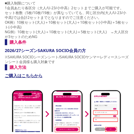
小中高
7,200円
■購入制限について
1会員あたり各区分（大人/U-23/小中高）2セットまでご購入が可能です。
U-23
25,650円
セット枚数（5枚/10枚/19枚）が異なっていても、同じ区分内(大人/U-23/小
中高)では合計2セットまでとなりますのでご注意ください。
OK例）10枚セット(大人)＋10枚セット(大人)＋10枚セット(小中高)＋5枚セッ
小中高
13,680円
ト(小中高)
NG例）10枚セット(大人)＋10枚セット(大人)＋5枚セット(大人) →大人区分
が3セットのためNG
購入条件
2026/27シーズンSAKURA SOCIO会員の方
※SAKURA SOCIOシーズンシート/SAKURA SOCIOヤンマーレディースシーズ
ンシート会員様も購入対象です
購入方法
ご購入はこちらから