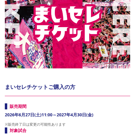
YANMAR HANASAKA STADIUM
すべて
チーム
グッズ
チケット
イベント
ファンクラブ
サステナビリティ
ホームタウン
パートナー
スポーツクラブ
メディア
30周年
DAZNで観戦
アカデミー
サステナビリティポリシー
SDGsのゴール
インパクトレポート
活動レポート
SPORT POSITIVE LEAGUES
取り組み実績
DAZNで観戦
スポーツクラブ
アウェイツアー
スポーツクラブ
アウェイツアー
関連団体/施設
よくある質問
長居公園
セレッソフットサルパーク
セレッソフットサルパーク長居
よくある質問
セレッソスポーツパーク舞洲
YANMAR HANASAKA STADIUM
セレッソ大阪アカデミー
子供のサッカースクール
大人のサッカースクール
その他スポーツクラブ
まいセレチケットご購入の方
販売期間
2026年6月27日(土)11:00～2027年4月30日(金)
※販売終了日は変更の可能性あります
対象試合