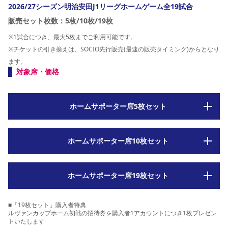
2026/27シーズン明治安田J1リーグホームゲーム全19試合
販売セット枚数：5枚/10枚/19枚
※1試合につき、最大5枚までご利用可能です。
※チケットの引き換えは、SOCIO先行販売(最速の販売タイミング)からとなり
ます。
対象席・価格
ホームサポーター席5枚セット
大人
ホームサポーター席10枚セット
13,500円
U-23
6,750円
大人
ホームサポーター席19枚セット
27,000円
小中高
3,600円
U-23
13,500円
■「19枚セット」購入者特典
ルヴァンカップホーム初戦の招待券を購入者1アカウントにつき1枚プレゼン
大人
51,300円
トいたします