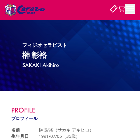
試合・チーム
フィジオセラピスト
観戦する
試合について
榊 彰裕
試合日程 / 結果
順位表
SAKAKI Akihiro
クラブを知る
チケット
チームについて
チケット情報
販売スケジュール
価格・席種
購入方法
選手・スタッフ
スケジュール
メディア情報
アクセス
レディース
シーズンシート
法人シーズンシート
福祉サービス
団体チケット
アカデミー
ハナサカプレーヤー
歴代所属選手
ファンクラブ
特定興行入場券
セレッソ大阪について
譲渡サービス
リセールサービス
クラブ紹介
観戦ガイド
沿革
シーズン記録
求人情報
PROFILE
ニュース
ファンクラブ
初めて観戦ガイド
サポートする
キッズ向けサービス
グルメ
マッチデープログラム
プロフィール
観戦マナー&ルール
ビジターサポーター観戦ガイド
公式アプリ
SAKURA SOCIO
SAKURA POINT Program
招待券引換方法
先行入場
パートナー企業募集中
セレッソ大阪VISAカード
サポートスタッフ
名前
榊 彰裕（サカキ アキヒロ）
まいセレチケット
会員規定
婚姻届・出生届・命名書
セレッソアイデアちょうだいな
スタジアム
応援商店街
生年月日
1991/07/05（35歳）
レディース
ニュース
Lise（ライセンスビジネス）