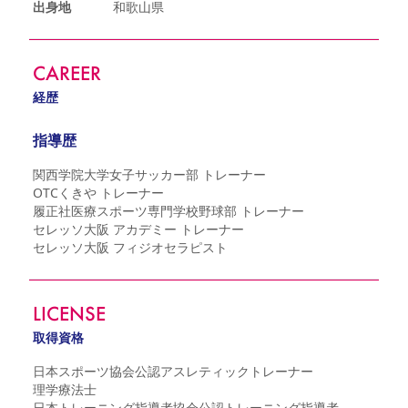
出身地
和歌山県
YANMAR HANASAKA STADIUM
すべて
チーム
グッズ
チケット
イベント
ファンクラブ
サステナビリティ
ホームタウン
パートナー
スポーツクラブ
メディア
30周年
DAZNで観戦
アカデミー
サステナビリティポリシー
SDGsのゴール
インパクトレポート
CAREER
活動レポート
SPORT POSITIVE LEAGUES
取り組み実績
DAZNで観戦
経歴
スポーツクラブ
アウェイツアー
指導歴
スポーツクラブ
アウェイツアー
関西学院大学女子サッカー部 トレーナー

関連団体/施設
よくある質問
OTCくきや トレーナー

長居公園
セレッソフットサルパーク
セレッソフットサルパーク長居
履正社医療スポーツ専門学校野球部 トレーナー

よくある質問
セレッソスポーツパーク舞洲
YANMAR HANASAKA STADIUM
セレッソ大阪 アカデミー トレーナー

セレッソ大阪アカデミー
子供のサッカースクール
セレッソ大阪 フィジオセラピスト
大人のサッカースクール
その他スポーツクラブ
LICENSE
取得資格
日本スポーツ協会公認アスレティックトレーナー

理学療法士

日本トレーニング指導者協会公認トレーニング指導者