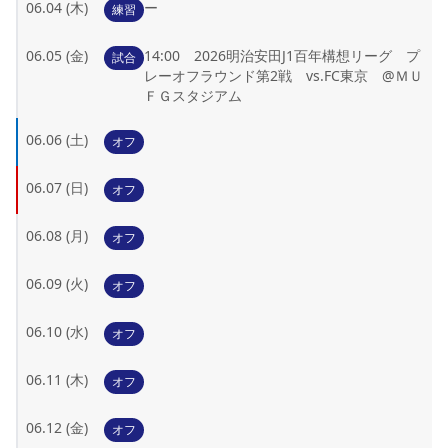
06.04 (木)
ー
練習
YANMAR HANASAKA STADIUM
すべて
チーム
グッズ
チケット
イベント
ファンクラブ
サステナビリティ
ホームタウン
パートナー
スポーツクラブ
メディア
30周年
DAZNで観戦
06.05 (金)
14:00 2026明治安田J1百年構想リーグ プ
アカデミー
試合
サステナビリティポリシー
SDGsのゴール
インパクトレポート
レーオフラウンド第2戦 vs.FC東京 @ＭＵ
活動レポート
SPORT POSITIVE LEAGUES
取り組み実績
DAZNで観戦
ＦＧスタジアム
スポーツクラブ
アウェイツアー
06.06 (土)
オフ
スポーツクラブ
アウェイツアー
06.07 (日)
オフ
関連団体/施設
よくある質問
長居公園
セレッソフットサルパーク
セレッソフットサルパーク長居
よくある質問
06.08 (月)
オフ
セレッソスポーツパーク舞洲
YANMAR HANASAKA STADIUM
セレッソ大阪アカデミー
子供のサッカースクール
大人のサッカースクール
その他スポーツクラブ
06.09 (火)
オフ
06.10 (水)
オフ
06.11 (木)
オフ
06.12 (金)
オフ