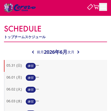
試合・チーム
SCHEDULE
トップチームスケジュール
観戦する
試合について
試合日程 / 結果
順位表
2026
年
6
月
前月
次月
クラブを知る
チケット
チームについて
05.31 (日)
ー
練習
チケット情報
販売スケジュール
価格・席種
購入方法
選手・スタッフ
スケジュール
メディア情報
アクセス
レディース
シーズンシート
法人シーズンシート
福祉サービス
団体チケット
アカデミー
ハナサカプレーヤー
歴代所属選手
ファンクラブ
特定興行入場券
セレッソ大阪について
譲渡サービス
リセールサービス
06.01 (月)
ー
練習
クラブ紹介
観戦ガイド
沿革
シーズン記録
求人情報
06.02 (火)
ー
練習
ニュース
ファンクラブ
初めて観戦ガイド
サポートする
キッズ向けサービス
グルメ
マッチデープログラム
観戦マナー&ルール
ビジターサポーター観戦ガイド
公式アプリ
06.03 (水)
ー
SAKURA SOCIO
SAKURA POINT Program
招待券引換方法
先行入場
練習
パートナー企業募集中
セレッソ大阪VISAカード
サポートスタッフ
まいセレチケット
会員規定
婚姻届・出生届・命名書
セレッソアイデアちょうだいな
スタジアム
応援商店街
レディース
ニュース
Lise（ライセンスビジネス）