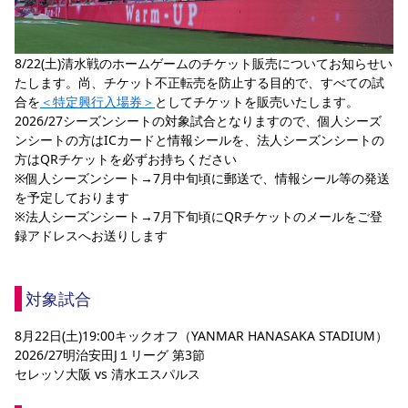
YANMAR HANASAKA STADIUM
すべて
チーム
グッズ
チケット
イベント
ファンクラブ
サステナビリティ
ホームタウン
パートナー
スポーツクラブ
メディア
30周年
DAZNで観戦
アカデミー
サステナビリティポリシー
SDGsのゴール
インパクトレポート
8/22(土)清水戦のホームゲームのチケット販売についてお知らせい
活動レポート
SPORT POSITIVE LEAGUES
取り組み実績
DAZNで観戦
たします。尚、チケット不正転売を防止する目的で、すべての試
合を
＜特定興行入場券＞
としてチケットを販売いたします。
スポーツクラブ
アウェイツアー
2026/27シーズンシートの対象試合となりますので、個人シーズ
ンシートの方はICカードと情報シールを、法人シーズンシートの
スポーツクラブ
アウェイツアー
方はQRチケットを必ずお持ちください
関連団体/施設
※個人シーズンシート→7月中旬頃に郵送で、情報シール等の発送
よくある質問
を予定しております
長居公園
セレッソフットサルパーク
セレッソフットサルパーク長居
よくある質問
※法人シーズンシート→7月下旬頃にQRチケットのメールをご登
セレッソスポーツパーク舞洲
YANMAR HANASAKA STADIUM
録アドレスへお送りします
セレッソ大阪アカデミー
子供のサッカースクール
大人のサッカースクール
その他スポーツクラブ
対象試合
8月22日(土)19:00キックオフ（YANMAR HANASAKA STADIUM）
2026/27明治安田J１リーグ 第3節
セレッソ大阪 vs 清水エスパルス