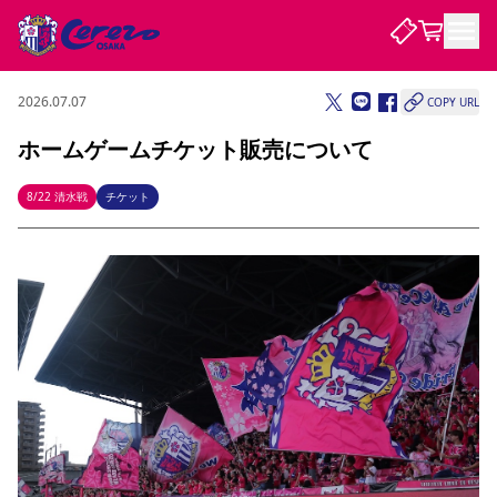
2026.07.07
COPY URL
試合・チーム
ホームゲームチケット販売について
観戦する
試合について
8/22 清水戦
チケット
試合日程 / 結果
順位表
クラブを知る
チケット
チームについて
チケット情報
販売スケジュール
価格・席種
購入方法
選手・スタッフ
スケジュール
メディア情報
アクセス
レディース
シーズンシート
法人シーズンシート
福祉サービス
団体チケット
アカデミー
ハナサカプレーヤー
歴代所属選手
ファンクラブ
特定興行入場券
セレッソ大阪について
譲渡サービス
リセールサービス
クラブ紹介
観戦ガイド
沿革
シーズン記録
求人情報
ニュース
ファンクラブ
初めて観戦ガイド
サポートする
キッズ向けサービス
グルメ
マッチデープログラム
観戦マナー&ルール
ビジターサポーター観戦ガイド
公式アプリ
SAKURA SOCIO
SAKURA POINT Program
招待券引換方法
先行入場
パートナー企業募集中
セレッソ大阪VISAカード
サポートスタッフ
まいセレチケット
会員規定
婚姻届・出生届・命名書
セレッソアイデアちょうだいな
スタジアム
応援商店街
レディース
ニュース
Lise（ライセンスビジネス）