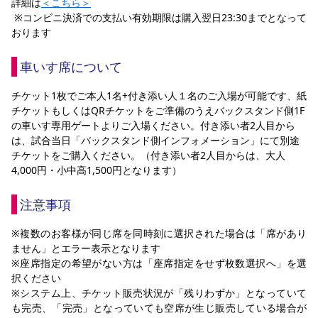
詳細は
＜こちら＞
 ※コンビニ決済での支払い有効期限は購入翌日23:30までとなって
おります
車いす席について
チケット1枚でご本人1名+付き添い人１名のご入場が可能です、紙
チケットもしくはQRチケットをご準備のうえバックスタンド側1F
の車いす専用ゲートよりご入場ください。付き添い者2人目から
は、試合当日「バックスタンド側インフォメーション」にて別途
チケットをご購入ください。（付き添い者2人目からは、大人
4,000円・小中高1,500円となります）
注意事項
※複数のお客様が同じ席を同時刻に選択された場合は「席があり
ません」とエラー表示となります
※座席指定の希望がない方は「座席指定をせず枚数選択へ」を選
択ください
※システム上、チケット販売状況が「残りわずか」となっていて
も完売、「完売」となっていても空席が生じ販売している場合が