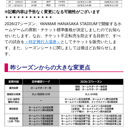
YANMAR HANASAKA STADIUM
すべて
チーム
グッズ
チケット
イベント
ファンクラブ
サステナビリティ
※記載内容は予告なく変更になる可能性がございます
ホームタウン
パートナー
スポーツクラブ
メディア
30周年
DAZNで観戦
アカデミー
＊＊＊＊＊＊＊＊＊＊＊＊
サステナビリティポリシー
SDGsのゴール
インパクトレポート
2026/27シーズン、YANMAR HANASAKA STADIUMで開催するホ
活動レポート
SPORT POSITIVE LEAGUES
取り組み実績
DAZNで観戦
ームゲームの席割・チケット標準価格が決定しましたのでお知ら
スポーツクラブ
アウェイツアー
せいたします。なお、チケット不正転売を防止する目的で、すべ
ての試合を
＜特定興行入場券＞
としてチケットを販売いたしま
スポーツクラブ
アウェイツアー
す。また、シーズンシートに関しましては後ほどお知らせしま
す。
関連団体/施設
よくある質問
長居公園
セレッソフットサルパーク
セレッソフットサルパーク長居
昨シーズンからの大きな変更点
よくある質問
セレッソスポーツパーク舞洲
YANMAR HANASAKA STADIUM
セレッソ大阪アカデミー
子供のサッカースクール
大人のサッカースクール
その他スポーツクラブ