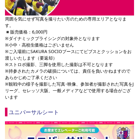
周囲を気にせず写真を撮りたい方のための専用エリアとなりま
す。
◾️販売価格：6,000円
※ダイナミックプライシングの対象外となります
※小中・高校生価格はございません
※ご入場前にSAKURA SOCIOブースにてビブスとクッションをお
渡しいたします（要返却）
※ストロボ撮影、三脚を使用した撮影は不可となります
※持参されたカメラの破損については、責任を負いかねますので
あらかじめご了承ください
※観戦中の様子を撮影した写真･映像、参加者が撮影された写真をJ
リーグ、セレッソ大阪、一般メディアなどで使用する場合がござ
います
ユニバーサルシート