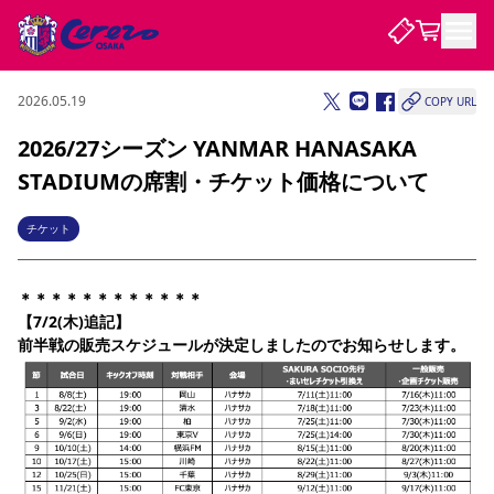
2026.05.19
COPY URL
試合・チーム
2026/27シーズン YANMAR HANASAKA
STADIUMの席割・チケット価格について
観戦する
試合について
試合日程 / 結果
順位表
チケット
クラブを知る
チケット
チームについて
＊＊＊＊＊＊＊＊＊＊＊＊
チケット情報
販売スケジュール
価格・席種
購入方法
選手・スタッフ
スケジュール
メディア情報
アクセス
レディース
シーズンシート
法人シーズンシート
福祉サービス
団体チケット
【7/2(木)追記】
アカデミー
ハナサカプレーヤー
歴代所属選手
ファンクラブ
特定興行入場券
セレッソ大阪について
譲渡サービス
リセールサービス
前半戦の販売スケジュールが決定しましたのでお知らせします。
クラブ紹介
観戦ガイド
沿革
シーズン記録
求人情報
ニュース
ファンクラブ
初めて観戦ガイド
サポートする
キッズ向けサービス
グルメ
マッチデープログラム
観戦マナー&ルール
ビジターサポーター観戦ガイド
公式アプリ
SAKURA SOCIO
SAKURA POINT Program
招待券引換方法
パートナー企業募集中
セレッソ大阪VISAカード
サポートスタッフ
まいセレチケット
会員規定
婚姻届・出生届・命名書
セレッソアイデアちょうだいな
スタジアム
応援商店街
レディース
ニュース
Lise（ライセンスビジネス）