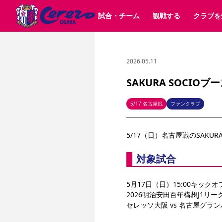
試合・チーム
観戦する
クラブを
2026.05.11
試合日程 / 結果
チケット情報
クラブ紹介
SAKURA SOCIO
すべて
チーム
沿革
販売スケジュール
順位表
グッズ
SAKURA POINT Program
シーズン記録
チケット
求人情報
価格・席種
イベント
招待券引換方法
ファンクラブ
購入方法
シ
団体チケット
婚姻届・出生届・命名書
30周年
特定興行入場券
譲渡サービス
リセールサー
SAKURA SOCIO
選手・スタッフ
パートナー企業募集中
スケジュール
セレッソ大阪VISAカード
メディア情報
アクセス
サポートス
レ
歴代所属選手
初めて観戦ガイド
Lise（ライセンスビジネス）
キッズ向けサービス
グルメ
マッチデー
5/17 名古屋戦
ファンクラブ
ビジターサポーター観戦ガイド
公式アプリ
サステナビリティポリシー
SDGsのゴール
インパクトレポ
5/17（日）名古屋戦のSAKU
YANMAR HANASAKA STADIUM
取り組み実績
DAZNで観戦
対象試合
スポーツクラブ
5月17日（日）15:00キックオフ（
長居公園
セレッソフットサルパーク
2026明治安田百年構想J1リーグ
セレッソフットサルパ
YANMAR HANASAKA STADIUM
セレッソ大阪アカデミー
セレッソ大阪 vs 名古屋グラ
その他スポーツクラブ