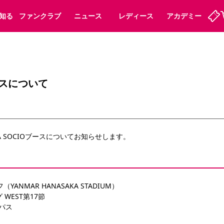
知る
ファンクラブ
ニュース
レディース
アカデミー
ーズンシート
ホームタウン
先行入場
まいセレチケット
法人シーズンシート
パートナー
スポーツクラブ
会員規定
福祉サービス
メディア
ビス
ブースについて
タッフ
ディース
セレッソアイデアちょうだいな
アカデミー
ハナサカプレーヤー
応援商店街
プログラム
観戦マナー&ルール
ート
活動レポート
SPORT POSITIVE LEAGUES
RA SOCIOブースについてお知らせします。
アウェイツアー
よくある質問
YANMAR HANASAKA STADIUM）
 WEST第17節
ーク長居
セレッソスポーツパーク舞洲
子供のサッカースクール
大人のサッカースクール
ンパス