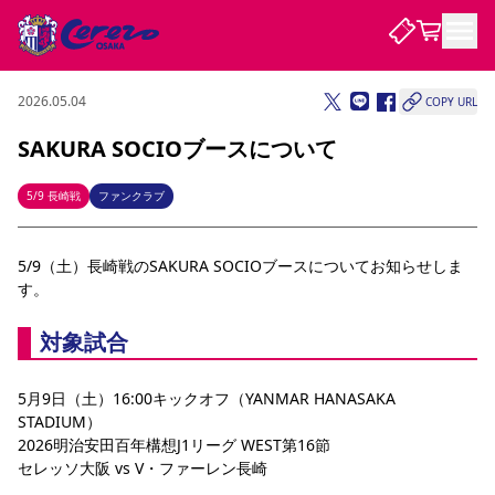
2026.05.04
COPY URL
試合・チーム
SAKURA SOCIOブースについて
観戦する
試合について
5/9 長崎戦
ファンクラブ
試合日程 / 結果
順位表
クラブを知る
チケット
5/9（土）長崎戦のSAKURA SOCIOブースについてお知らせしま
チームについて
す。
チケット情報
販売スケジュール
価格・席種
購入方法
選手・スタッフ
スケジュール
メディア情報
アクセス
レディース
シーズンシート
法人シーズンシート
福祉サービス
団体チケット
アカデミー
ハナサカプレーヤー
歴代所属選手
ファンクラブ
特定興行入場券
セレッソ大阪について
譲渡サービス
リセールサービス
対象試合
クラブ紹介
観戦ガイド
沿革
シーズン記録
求人情報
5月9日（土）16:00キックオフ（YANMAR HANASAKA 
ニュース
ファンクラブ
初めて観戦ガイド
サポートする
キッズ向けサービス
グルメ
マッチデープログラム
STADIUM）
観戦マナー&ルール
ビジターサポーター観戦ガイド
公式アプリ
2026明治安田百年構想J1リーグ WEST第16節
SAKURA SOCIO
SAKURA POINT Program
招待券引換方法
先行入場
パートナー企業募集中
セレッソ大阪VISAカード
サポートスタッフ
セレッソ大阪 vs V・ファーレン長崎
まいセレチケット
会員規定
婚姻届・出生届・命名書
セレッソアイデアちょうだいな
スタジアム
応援商店街
レディース
ニュース
Lise（ライセンスビジネス）