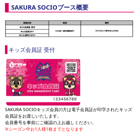
YANMAR HANASAKA STADIUM
SAKURA SOCIOブース概要
すべて
チーム
グッズ
チケット
イベント
ファンクラブ
サステナビリティ
ホームタウン
パートナー
スポーツクラブ
メディア
30周年
DAZNで観戦
アカデミー
サステナビリティポリシー
SDGsのゴール
インパクトレポート
活動レポート
SPORT POSITIVE LEAGUES
取り組み実績
DAZNで観戦
スポーツクラブ
アウェイツアー
スポーツクラブ
キッズ会員証 受付
アウェイツアー
関連団体/施設
よくある質問
長居公園
セレッソフットサルパーク
セレッソフットサルパーク長居
よくある質問
セレッソスポーツパーク舞洲
YANMAR HANASAKA STADIUM
セレッソ大阪アカデミー
子供のサッカースクール
大人のサッカースクール
その他スポーツクラブ
SAKURA SOCIOキッズ会員の方は電子会員証が印字されたキッズ
会員証をお渡しいたします。
会員番号を事前にご確認の上お越しください。
※シーズン中お1人様1枚までとなります