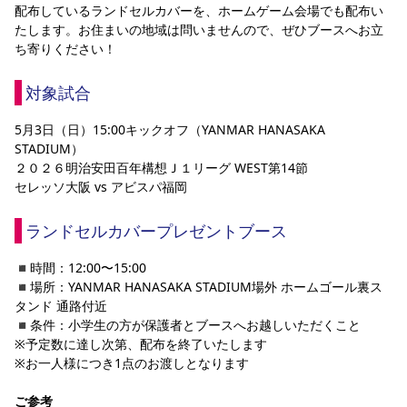
配布しているランドセルカバーを、ホームゲーム会場でも配布い
YANMAR HANASAKA STADIUM
すべて
チーム
グッズ
チケット
イベント
ファンクラブ
たします。お住まいの地域は問いませんので、ぜひブースへお立
サステナビリティ
ホームタウン
パートナー
スポーツクラブ
メディア
30周年
DAZNで観戦
ち寄りください！
アカデミー
サステナビリティポリシー
SDGsのゴール
インパクトレポート
活動レポート
SPORT POSITIVE LEAGUES
取り組み実績
DAZNで観戦
対象試合
スポーツクラブ
アウェイツアー
5月3日（日）15:00キックオフ（YANMAR HANASAKA 
スポーツクラブ
アウェイツアー
STADIUM）
２０２６明治安田百年構想Ｊ１リーグ WEST第14節
関連団体/施設
よくある質問
セレッソ大阪 vs アビスパ福岡
長居公園
セレッソフットサルパーク
セレッソフットサルパーク長居
よくある質問
セレッソスポーツパーク舞洲
YANMAR HANASAKA STADIUM
ランドセルカバープレゼントブース
セレッソ大阪アカデミー
子供のサッカースクール
大人のサッカースクール
その他スポーツクラブ
◾️時間：12:00〜15:00
◾️場所：YANMAR HANASAKA STADIUM場外 ホームゴール裏ス
タンド 通路付近
◾️条件：小学生の方が保護者とブースへお越しいただくこと
※予定数に達し次第、配布を終了いたします
※お一人様につき1点のお渡しとなります
ご参考