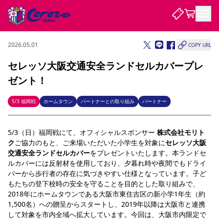
2026.05.01
COPY URL
試合・チーム
セレッソ大阪交通安全ランドセルカバープレ
ゼント！
観戦する
試合について
試合日程 / 結果
順位表
5/3 福岡戦
ホームタウン
パートナーとの取り組み
パートナー
クラブを知る
チケット
チームについて
5/3（日）福岡戦にて、オフィシャルスポンサー 
株式会社モリト
チケット情報
販売スケジュール
価格・席種
購入方法
選手・スタッフ
スケジュール
メディア情報
アクセス
レディース
シーズンシート
法人シーズンシート
福祉サービス
団体チケット
ク
ご協力のもと、ご来場いただいた小学生を対象に
セレッソ大阪 
アカデミー
ハナサカプレーヤー
歴代所属選手
ファンクラブ
特定興行入場券
セレッソ大阪について
譲渡サービス
リセールサービス
交通安全ランドセルカバー
をプレゼントいたします。本ランドセ
ルカバーには反射材を使用しており、夕暮れ時や夜間でもドライ
クラブ紹介
観戦ガイド
沿革
シーズン記録
求人情報
バーから歩行者の存在に気づきやすい仕様となっています。子ど
ニュース
ファンクラブ
もたちの登下校時の安全を守ることを目的とした取り組みで、
初めて観戦ガイド
サポートする
キッズ向けサービス
グルメ
マッチデープログラム
観戦マナー&ルール
ビジターサポーター観戦ガイド
公式アプリ
2018年にホームタウンである大阪市東住吉区の新小学1年生（約
SAKURA SOCIO
SAKURA POINT Program
招待券引換方法
先行入場
パートナー企業募集中
セレッソ大阪VISAカード
サポートスタッフ
1,500名）への贈呈からスタートし、2019年以降は大阪市と連携
まいセレチケット
会員規定
婚姻届・出生届・命名書
セレッソアイデアちょうだいな
スタジアム
応援商店街
レディース
して対象を市内全域へ拡大しています。今回は、大阪市内限定で
ニュース
Lise（ライセンスビジネス）