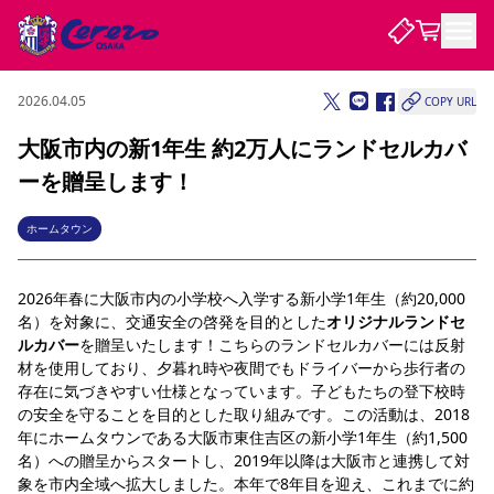
2026.04.05
COPY URL
試合・チーム
大阪市内の新1年生 約2万人にランドセルカバ
ーを贈呈します！
観戦する
試合について
試合日程 / 結果
順位表
ホームタウン
クラブを知る
チケット
チームについて
2026年春に大阪市内の小学校へ入学する新小学1年生（約20,000
チケット情報
販売スケジュール
価格・席種
購入方法
選手・スタッフ
スケジュール
メディア情報
アクセス
レディース
シーズンシート
法人シーズンシート
福祉サービス
団体チケット
名）を対象に、交通安全の啓発を目的とした
オリジナルランドセ
アカデミー
ハナサカプレーヤー
歴代所属選手
ファンクラブ
特定興行入場券
セレッソ大阪について
譲渡サービス
リセールサービス
ルカバー
を贈呈いたします！こちらのランドセルカバーには反射
材を使用しており、夕暮れ時や夜間でもドライバーから歩行者の
クラブ紹介
観戦ガイド
沿革
シーズン記録
求人情報
存在に気づきやすい仕様となっています。子どもたちの登下校時
ニュース
ファンクラブ
の安全を守ることを目的とした取り組みです。この活動は、2018
初めて観戦ガイド
サポートする
キッズ向けサービス
グルメ
マッチデープログラム
観戦マナー&ルール
ビジターサポーター観戦ガイド
公式アプリ
年にホームタウンである大阪市東住吉区の新小学1年生（約1,500
SAKURA SOCIO
招待券引換方法
まいセレチケット
会員規定
パートナー企業募集中
セレッソ大阪VISAカード
サポートスタッフ
名）への贈呈からスタートし、2019年以降は大阪市と連携して対
婚姻届・出生届・命名書
セレッソアイデアちょうだいな
スタジアム
応援商店街
レディース
象を市内全域へ拡大しました。本年で8年目を迎え、これまでに約
ニュース
Lise（ライセンスビジネス）