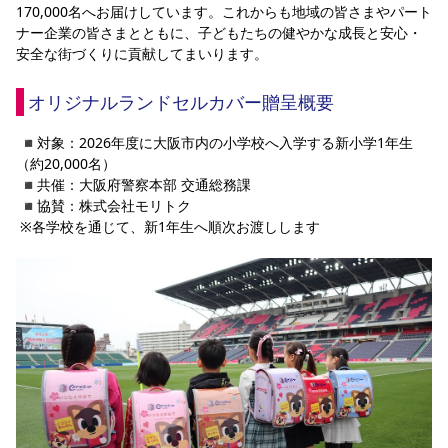
170,000名へお届けしています。これからも地域の皆さまやパート
YANMAR HANASAKA STADIUM
すべて
チーム
グッズ
チケット
イベント
ファンクラブ
ナー企業の皆さまとともに、子どもたちの健やかな成長と安心・
サステナビリティ
ホームタウン
パートナー
スポーツクラブ
メディア
30周年
DAZNで観戦
安全な街づくりに貢献してまいります。
アカデミー
サステナビリティポリシー
SDGsのゴール
インパクトレポート
活動レポート
SPORT POSITIVE LEAGUES
取り組み実績
DAZNで観戦
オリジナルランドセルカバー贈呈概要
スポーツクラブ
アウェイツアー
 ◾️対象：2026年度に大阪市内の小学校へ入学する新小学1年生
スポーツクラブ
アウェイツアー
（約20,000名）
 ◾️共催：大阪府警察本部 交通総務課
関連団体/施設
よくある質問
 ◾️協賛：株式会社モリトク
 ※各学校を通じて、新1年生へ順次お渡しします
長居公園
セレッソフットサルパーク
セレッソフットサルパーク長居
よくある質問
セレッソスポーツパーク舞洲
YANMAR HANASAKA STADIUM
セレッソ大阪アカデミー
子供のサッカースクール
大人のサッカースクール
その他スポーツクラブ