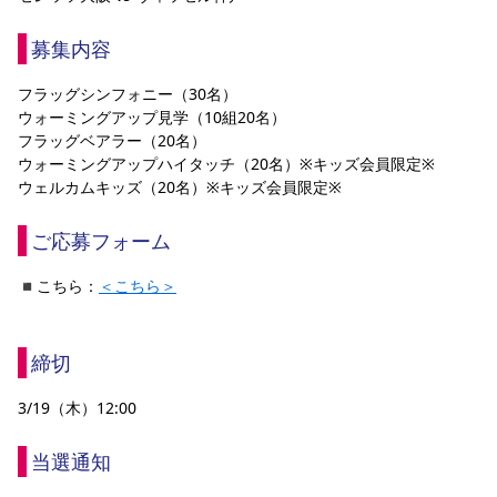
YANMAR HANASAKA STADIUM
すべて
チーム
グッズ
チケット
イベント
ファンクラブ
サステナビリティ
募集内容
ホームタウン
パートナー
スポーツクラブ
メディア
30周年
DAZNで観戦
アカデミー
サステナビリティポリシー
SDGsのゴール
インパクトレポート
フラッグシンフォニー（30名）
活動レポート
SPORT POSITIVE LEAGUES
取り組み実績
DAZNで観戦
ウォーミングアップ見学（10組20名）
スポーツクラブ
アウェイツアー
フラッグベアラー（20名）
ウォーミングアップハイタッチ（20名）※キッズ会員限定※
スポーツクラブ
アウェイツアー
ウェルカムキッズ（20名）※キッズ会員限定※
関連団体/施設
よくある質問
ご応募フォーム
長居公園
セレッソフットサルパーク
セレッソフットサルパーク長居
よくある質問
セレッソスポーツパーク舞洲
YANMAR HANASAKA STADIUM
◾️こちら：
＜こちら＞
セレッソ大阪アカデミー
子供のサッカースクール
大人のサッカースクール
その他スポーツクラブ
締切         
3/19（木）12:00
当選通知