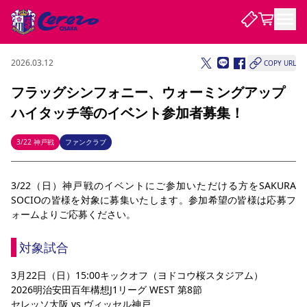
2026.03.12
COPY URL
試合・チーム
フラッグシンフォニー、ウォーミングアップ
ハイタッチ等のイベント参加者募集！
観戦する
試合について
試合日程 / 結果
順位表
3/22 神戸戦
ファンクラブ
クラブを知る
チケット
チームについて
3/22（日）神戸戦のイベントにご参加いただける方をSAKURA 
チケット情報
販売スケジュール
価格・席種
購入方法
選手・スタッフ
スケジュール
メディア情報
アクセス
レディース
シーズンシート
法人シーズンシート
福祉サービス
団体チケット
SOCIOの皆様を対象に募集いたします。参加希望の皆様は応募フ
アカデミー
ハナサカプレーヤー
歴代所属選手
ファンクラブ
特定興行入場券
セレッソ大阪について
譲渡サービス
リセールサービス
ォームよりご応募ください。
クラブ紹介
観戦ガイド
沿革
シーズン記録
求人情報
対象試合
ニュース
ファンクラブ
初めて観戦ガイド
サポートする
キッズ向けサービス
グルメ
マッチデープログラム
観戦マナー&ルール
ビジターサポーター観戦ガイド
公式アプリ
3月22日（日）15:00キックオフ（ヨドコウ桜スタジアム）
SAKURA SOCIO
SAKURA POINT Program
招待券引換方法
パートナー企業募集中
セレッソ大阪VISAカード
サポートスタッフ
2026明治安田百年構想J1リーグ WEST 第8節
まいセレチケット
会員規定
婚姻届・出生届・命名書
セレッソアイデアちょうだいな
スタジアム
応援商店街
レディース
ニュース
セレッソ大阪 vs ヴィッセル神戸
Lise（ライセンスビジネス）