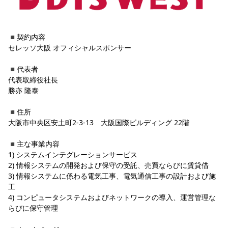
YANMAR HANASAKA STADIUM
すべて
チーム
グッズ
チケット
イベント
ファンクラブ
サステナビリティ
ホームタウン
パートナー
スポーツクラブ
メディア
30周年
DAZNで観戦
アカデミー
サステナビリティポリシー
SDGsのゴール
インパクトレポート
◾️契約内容
活動レポート
SPORT POSITIVE LEAGUES
取り組み実績
DAZNで観戦
セレッソ大阪 オフィシャルスポンサー
スポーツクラブ
アウェイツアー
◾️
代表者
代表取締役社長
スポーツクラブ
アウェイツアー
勝亦 隆泰 
関連団体/施設
よくある質問
◾️住所
長居公園
セレッソフットサルパーク
セレッソフットサルパーク長居
よくある質問
大阪市中央区安土町2-3-13　大阪国際ビルディング 22階
セレッソスポーツパーク舞洲
YANMAR HANASAKA STADIUM
セレッソ大阪アカデミー
子供のサッカースクール
大人のサッカースクール
その他スポーツクラブ
◾️主な事業内容
1) システムインテグレーションサービス
2) 情報システムの開発および保守の受託、売買ならびに賃貸借
3) 情報システムに係わる電気工事、電気通信工事の設計および施
工
4) コンピュータシステムおよびネットワークの導入、運営管理な
らびに保守管理