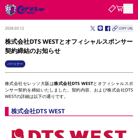
2026.03.12
COPY URL
試合・チーム
株式会社DTS WESTとオフィシャルスポンサー
契約締結のお知らせ
観戦する
試合について
試合日程 / 結果
順位表
パートナー
クラブを知る
チケット
チームについて
株式会社セレッソ大阪は
株式会社DTS WEST
とオフィシャルスポ
チケット情報
販売スケジュール
価格・席種
購入方法
選手・スタッフ
スケジュール
メディア情報
アクセス
レディース
シーズンシート
法人シーズンシート
福祉サービス
団体チケット
ンサー契約を締結いたしました。契約内容、および株式会社DTS 
アカデミー
ハナサカプレーヤー
歴代所属選手
ファンクラブ
特定興行入場券
セレッソ大阪について
譲渡サービス
リセールサービス
WESTの詳細は以下の通りです。
クラブ紹介
観戦ガイド
沿革
シーズン記録
求人情報
株式会社DTS WEST
ニュース
ファンクラブ
初めて観戦ガイド
サポートする
キッズ向けサービス
グルメ
マッチデープログラム
観戦マナー&ルール
ビジターサポーター観戦ガイド
公式アプリ
SAKURA SOCIO
招待券引換方法
まいセレチケット
会員規定
パートナー企業募集中
セレッソ大阪VISAカード
サポートスタッフ
婚姻届・出生届・命名書
セレッソアイデアちょうだいな
スタジアム
応援商店街
レディース
ニュース
Lise（ライセンスビジネス）