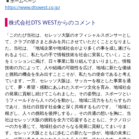
◾️ホームページ
https://www.dtswest.co.jp/
株式会社DTS WESTからのコメント
「
このたび当社は、セレッソ大阪のオフィシャルスポンサーとし
て、クラブの皆さまと歩みを共にさせていただくこととなりまし
た。当社は、『地域企業や地域社会がより多くの事を成し遂げら
れるように、私たちの手で情報技術を社会に実装していく』こと
をミッションに掲げ、日々事業に取り組んでまいりました。情報
技術の力によって、人や組織の可能性を広げ、地域に新たな価値
と挑戦の機会を生み出すことこそが、私たちの使命であると考え
ています。一方、セレッソ大阪は、サッカーを核とした事業を通
じて、夢・希望・感動にあふれたスポーツ文化を育み、地域社会
の発展に貢献し続けてこられました。その姿勢は、スポーツとい
うフィールドから人々の心を動かし、地域に活力をもたらすもの
であり、当社の目指す社会像と深く共鳴するものです。『地域に
根ざし、人々の挑戦を後押しする』。その共通の想いを胸に、当
社はセレッソ大阪の挑戦を全力で応援するとともに、テクノロジ
ーの力を通じて、地域社会のさらなる発展に貢献してまいりま
す。セレッソ大阪とともに歩むこの新たな一歩が、地域の未来に