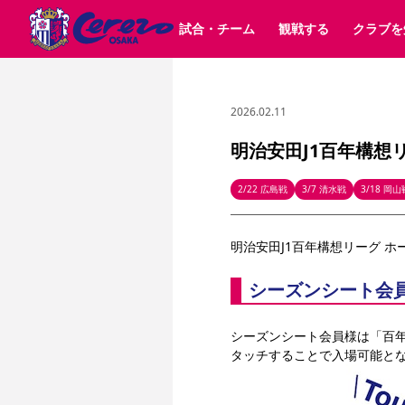
試合・チーム
観戦する
クラブを
2026.02.11
試合日程 / 結果
チケット情報
クラブ紹介
SAKURA SOCIO
すべて
チーム
沿革
販売スケジュール
順位表
グッズ
SAKURA POINT Program
シーズン記録
チケット
求人情報
価格・席種
イベント
招待券引換方法
ファンクラブ
購入方法
シ
団体チケット
婚姻届・出生届・命名書
30周年
特定興行入場券
譲渡サービス
リセールサー
明治安田J1百年構想
選手・スタッフ
パートナー企業募集中
スケジュール
セレッソ大阪VISAカード
メディア情報
アクセス
サポートス
レ
歴代所属選手
初めて観戦ガイド
Lise（ライセンスビジネス）
キッズ向けサービス
グルメ
マッチデー
2/22 広島戦
3/7 清水戦
3/18 岡山
ビジターサポーター観戦ガイド
公式アプリ
サステナビリティポリシー
SDGsのゴール
インパクトレポ
明治安田J1百年構想リーグ ホー
YANMAR HANASAKA STADIUM
取り組み実績
DAZNで観戦
シーズンシート会
スポーツクラブ
シーズンシート会員様は「百
長居公園
セレッソフットサルパーク
タッチすることで入場可能と
セレッソフットサルパ
YANMAR HANASAKA STADIUM
セレッソ大阪アカデミー
その他スポーツクラブ