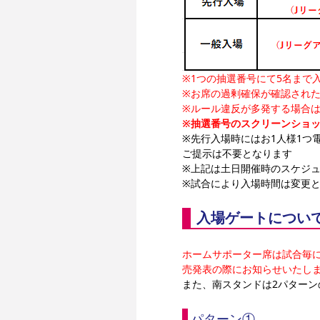
※1つの抽選番号にて5名まで
※お席の過剰確保が確認され
※ルール違反が多発する場合
※抽選番号のスクリーンショ
※先行入場時にはお1人様1つ
ご提示は不要となります
※上記は土日開催時のスケジ
※試合により入場時間は変更
入場ゲートについ
ホームサポーター席は試合毎
売発表の際にお知らせいたし
また、南スタンドは2パター
パターン①