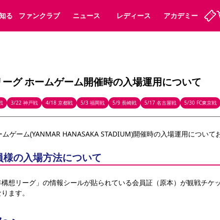
知る
ファンクラブ
ニュース
レディース
アカデミー
ーズンシート
ホームタウン
先行入場
まいセレチケット
法人シーズンシート
パートナー
スポーツクラブ
会員規定
福祉サービス
メディア
ビス
リーグ ホームゲーム開催時の入場運用について
タッフ
ディース
セレッソアイデアちょうだいな
アカデミー
ハナサカプレーヤー
応援商店街
プログラム
観戦マナー&ルール
戦
3/22 神戸戦
4/18 京都戦
5/3 福岡戦
5/9 長崎戦
5/17 名古屋戦
5/30 FC東京戦
ート
活動レポート
SPORT POSITIVE LEAGUES
ムゲーム(YANMAR HANASAKA STADIUM)開催時の入場運用につい
アウェイツアー
よくある質問
員様の入場方法について
年構想リーグ」の情報シールが貼られている会員証（原本）が観戦チケ
なります。
ーク長居
セレッソスポーツパーク舞洲
子供のサッカースクール
大人のサッカースクール