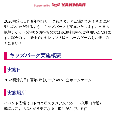
YANMAR HANASAKA STADIUM
すべて
チーム
グッズ
チケット
イベント
ファンクラブ
サステナビリティ
ホームタウン
パートナー
スポーツクラブ
メディア
30周年
DAZNで観戦
アカデミー
サステナビリティポリシー
SDGsのゴール
インパクトレポート
2026明治安田J1百年構想リーグもスタジアム場外でお子さまにお
活動レポート
SPORT POSITIVE LEAGUES
取り組み実績
DAZNで観戦
楽しみいただけるようにキッズパークを実施いたします。当日の
スポーツクラブ
観戦チケット(小中)をお持ちの方は参加料無料でご利用いただけま
アウェイツアー
す。試合前は、場外でもセレッソ大阪のホームゲームをお楽しみ
スポーツクラブ
アウェイツアー
ください！
関連団体/施設
よくある質問
キッズパーク実施概要
長居公園
セレッソフットサルパーク
セレッソフットサルパーク長居
よくある質問
セレッソスポーツパーク舞洲
YANMAR HANASAKA STADIUM
セレッソ大阪アカデミー
子供のサッカースクール
実施日
大人のサッカースクール
その他スポーツクラブ
2026明治安田J1百年構想リーグWEST 全ホームゲーム
実施場所
イベント広場（ヨドコウ桜スタジアム 北ゲート入場口付近）
※試合により場所が変更になる可能性がございます