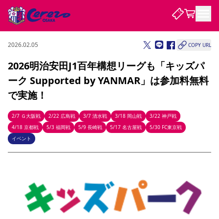
2026.02.05
COPY URL
試合・チーム
2026明治安田J1百年構想リーグも「キッズパ
ーク Supported by YANMAR」は参加料無料
観戦する
試合について
で実施！
試合日程 / 結果
順位表
クラブを知る
チケット
2/7 Ｇ大阪戦
2/22 広島戦
3/7 清水戦
3/18 岡山戦
3/22 神戸戦
チームについて
4/18 京都戦
5/3 福岡戦
5/9 長崎戦
5/17 名古屋戦
5/30 FC東京戦
チケット情報
販売スケジュール
価格・席種
購入方法
選手・スタッフ
スケジュール
メディア情報
アクセス
レディース
イベント
シーズンシート
法人シーズンシート
福祉サービス
団体チケット
アカデミー
ハナサカプレーヤー
歴代所属選手
ファンクラブ
特定興行入場券
セレッソ大阪について
譲渡サービス
リセールサービス
クラブ紹介
観戦ガイド
沿革
シーズン記録
求人情報
ニュース
ファンクラブ
初めて観戦ガイド
サポートする
キッズ向けサービス
グルメ
マッチデープログラム
観戦マナー&ルール
ビジターサポーター観戦ガイド
公式アプリ
SAKURA SOCIO
SAKURA POINT Program
招待券引換方法
先行入場
パートナー企業募集中
セレッソ大阪VISAカード
サポートスタッフ
まいセレチケット
会員規定
婚姻届・出生届・命名書
セレッソアイデアちょうだいな
スタジアム
応援商店街
レディース
ニュース
Lise（ライセンスビジネス）