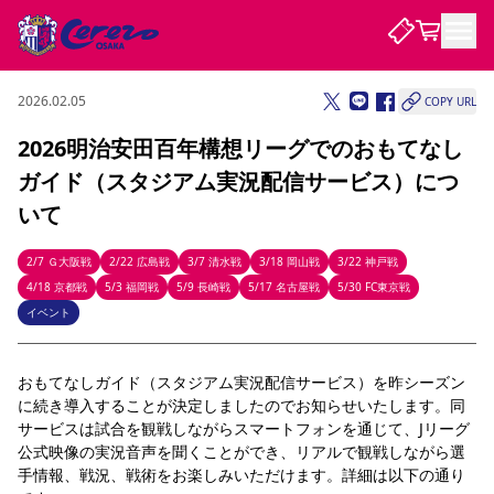
2026.02.05
COPY URL
試合・チーム
2026明治安田百年構想リーグでのおもてなし
ガイド（スタジアム実況配信サービス）につ
観戦する
試合について
いて
試合日程 / 結果
順位表
クラブを知る
チケット
2/7 Ｇ大阪戦
2/22 広島戦
3/7 清水戦
3/18 岡山戦
3/22 神戸戦
チームについて
4/18 京都戦
5/3 福岡戦
5/9 長崎戦
5/17 名古屋戦
5/30 FC東京戦
チケット情報
販売スケジュール
価格・席種
購入方法
選手・スタッフ
スケジュール
メディア情報
アクセス
レディース
イベント
シーズンシート
法人シーズンシート
福祉サービス
団体チケット
アカデミー
ハナサカプレーヤー
歴代所属選手
ファンクラブ
特定興行入場券
セレッソ大阪について
譲渡サービス
リセールサービス
クラブ紹介
観戦ガイド
沿革
シーズン記録
求人情報
おもてなしガイド（スタジアム実況配信サービス）を昨シーズン
に続き導入することが決定しましたのでお知らせいたします。同
ニュース
ファンクラブ
初めて観戦ガイド
サポートする
キッズ向けサービス
グルメ
マッチデープログラム
サービスは試合を観戦しながらスマートフォンを通じて、Jリーグ
観戦マナー&ルール
ビジターサポーター観戦ガイド
公式アプリ
SAKURA SOCIO
SAKURA POINT Program
招待券引換方法
先行入場
公式映像の実況音声を聞くことができ、リアルで観戦しながら選
パートナー企業募集中
セレッソ大阪VISAカード
サポートスタッフ
まいセレチケット
会員規定
婚姻届・出生届・命名書
セレッソアイデアちょうだいな
スタジアム
応援商店街
手情報、戦況、戦術をお楽しみいただけます。詳細は以下の通り
レディース
ニュース
Lise（ライセンスビジネス）