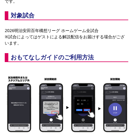
です。	 
YANMAR HANASAKA STADIUM
すべて
チーム
グッズ
チケット
イベント
ファンクラブ
サステナビリティ
ホームタウン
パートナー
スポーツクラブ
メディア
30周年
対象試合
DAZNで観戦
アカデミー
サステナビリティポリシー
SDGsのゴール
インパクトレポート
活動レポート
SPORT POSITIVE LEAGUES
取り組み実績
DAZNで観戦
2026明治安田百年構想リーグ ホームゲーム全試合
スポーツクラブ
※試合によってはゲストによる解説配信をお届けする場合がござ
アウェイツアー
います。
スポーツクラブ
アウェイツアー
おもてなしガイドのご利用方法
関連団体/施設
よくある質問
長居公園
セレッソフットサルパーク
セレッソフットサルパーク長居
よくある質問
セレッソスポーツパーク舞洲
YANMAR HANASAKA STADIUM
セレッソ大阪アカデミー
子供のサッカースクール
大人のサッカースクール
その他スポーツクラブ