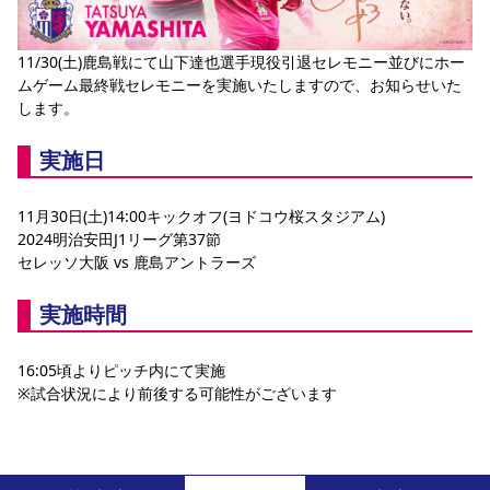
YANMAR HANASAKA STADIUM
すべて
チーム
グッズ
チケット
イベント
ファンクラブ
サステナビリティ
ホームタウン
パートナー
スポーツクラブ
メディア
30周年
DAZNで観戦
11/30(土)鹿島戦にて山下達也選手現役引退セレモニー並びにホー
アカデミー
サステナビリティポリシー
SDGsのゴール
インパクトレポート
ムゲーム最終戦セレモニーを実施いたしますので、お知らせいた
活動レポート
SPORT POSITIVE LEAGUES
取り組み実績
DAZNで観戦
します。
スポーツクラブ
アウェイツアー
実施日
スポーツクラブ
アウェイツアー
関連団体/施設
よくある質問
11月30日(土)14:00キックオフ(ヨドコウ桜スタジアム)
2024明治安田J1リーグ第37節
長居公園
セレッソフットサルパーク
セレッソフットサルパーク長居
よくある質問
セレッソ大阪 vs 鹿島アントラーズ
セレッソスポーツパーク舞洲
YANMAR HANASAKA STADIUM
セレッソ大阪アカデミー
子供のサッカースクール
大人のサッカースクール
その他スポーツクラブ
実施時間
16:05頃よりピッチ内にて実施
※試合状況により前後する可能性がございます