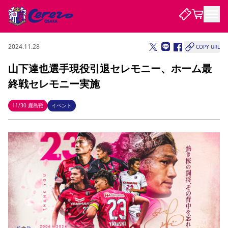
2024.11.28
COPY URL
試合・チーム
山下達也選手現役引退セレモニー、ホーム最
終戦セレモニー実施
観戦する
試合について
試合日程 / 結果
順位表
11/30 鹿島戦
イベント
クラブを知る
チケット
チームについて
チケット情報
販売スケジュール
価格・席種
購入方法
選手・スタッフ
スケジュール
メディア情報
アクセス
レディース
シーズンシート
法人シーズンシート
福祉サービス
団体チケット
アカデミー
ハナサカプレーヤー
歴代所属選手
ファンクラブ
特定興行入場券
セレッソ大阪について
譲渡サービス
リセールサービス
クラブ紹介
観戦ガイド
沿革
シーズン記録
求人情報
ニュース
ファンクラブ
初めて観戦ガイド
サポートする
キッズ向けサービス
グルメ
マッチデープログラム
観戦マナー&ルール
ビジターサポーター観戦ガイド
公式アプリ
SAKURA SOCIO
SAKURA POINT Program
招待券引換方法
先行入場
パートナー企業募集中
セレッソ大阪VISAカード
サポートスタッフ
まいセレチケット
会員規定
婚姻届・出生届・命名書
セレッソアイデアちょうだいな
スタジアム
応援商店街
レディース
ニュース
Lise（ライセンスビジネス）