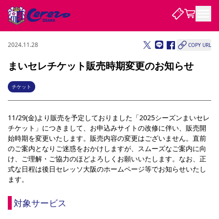
2024.11.28
COPY URL
試合・チーム
まいセレチケット販売時期変更のお知らせ
観戦する
試合について
チケット
試合日程 / 結果
順位表
クラブを知る
チケット
11/29(金)より販売を予定しておりました「2025シーズンまいセレ
チームについて
チケット」につきまして、お申込みサイトの改修に伴い、販売開
チケット情報
販売スケジュール
価格・席種
購入方法
選手・スタッフ
スケジュール
メディア情報
アクセス
レディース
始時期を変更いたします。販売内容の変更はございません。直前
シーズンシート
法人シーズンシート
福祉サービス
団体チケット
アカデミー
ハナサカプレーヤー
歴代所属選手
ファンクラブ
のご案内となりご迷惑をおかけしますが、スムーズなご案内に向
特定興行入場券
セレッソ大阪について
譲渡サービス
リセールサービス
け、ご理解・ご協力のほどよろしくお願いいたします。なお、正
クラブ紹介
観戦ガイド
沿革
シーズン記録
求人情報
式な日程は後日セレッソ大阪のホームページ等でお知らせいたし
ます。
ニュース
ファンクラブ
初めて観戦ガイド
サポートする
キッズ向けサービス
グルメ
マッチデープログラム
観戦マナー&ルール
ビジターサポーター観戦ガイド
公式アプリ
SAKURA SOCIO
SAKURA POINT Program
招待券引換方法
先行入場
対象サービス
パートナー企業募集中
セレッソ大阪VISAカード
サポートスタッフ
まいセレチケット
会員規定
婚姻届・出生届・命名書
セレッソアイデアちょうだいな
スタジアム
応援商店街
レディース
ニュース
Lise（ライセンスビジネス）