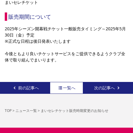
まいセレチケット
YANMAR HANASAKA STADIUM
すべて
チーム
グッズ
チケット
イベント
ファンクラブ
サステナビリティ
ホームタウン
パートナー
スポーツクラブ
メディア
30周年
DAZNで観戦
販売期間について
アカデミー
サステナビリティポリシー
SDGsのゴール
インパクトレポート
活動レポート
SPORT POSITIVE LEAGUES
取り組み実績
DAZNで観戦
2025年シーズン開幕戦チケット一般販売タイミング～2025年5月
30日（金）予定
スポーツクラブ
アウェイツアー
※正式な日程は後日発表いたします
スポーツクラブ
アウェイツアー
今後ともより良いチケットサービスをご提供できるようクラブ全
関連団体/施設
よくある質問
体で取り組んでまいります。
長居公園
セレッソフットサルパーク
セレッソフットサルパーク長居
よくある質問
セレッソスポーツパーク舞洲
YANMAR HANASAKA STADIUM
セレッソ大阪アカデミー
子供のサッカースクール
大人のサッカースクール
その他スポーツクラブ
前の記事へ
一覧へ
次の記事へ
TOP
>
ニュース一覧
>
まいセレチケット販売時期変更のお知らせ