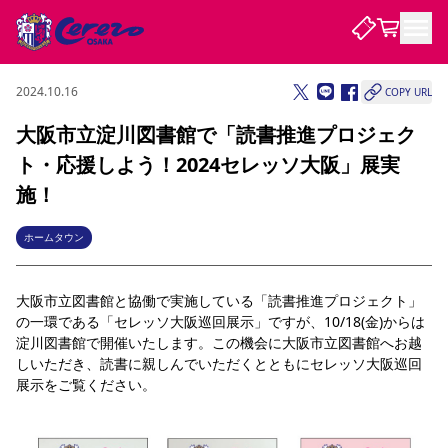
2024.10.16
COPY URL
試合・チーム
大阪市立淀川図書館で「読書推進プロジェク
ト・応援しよう！2024セレッソ大阪」展実
観戦する
試合について
施！
試合日程 / 結果
順位表
クラブを知る
チケット
ホームタウン
チームについて
チケット情報
販売スケジュール
価格・席種
購入方法
選手・スタッフ
スケジュール
メディア情報
アクセス
レディース
シーズンシート
法人シーズンシート
福祉サービス
団体チケット
アカデミー
ハナサカプレーヤー
歴代所属選手
大阪市立図書館と協働で実施している「読書推進プロジェクト」
ファンクラブ
特定興行入場券
セレッソ大阪について
譲渡サービス
リセールサービス
の一環である「セレッソ大阪巡回展示」ですが、10/18(金)からは
クラブ紹介
観戦ガイド
沿革
シーズン記録
求人情報
淀川図書館で開催いたします。この機会に大阪市立図書館へお越
しいただき、読書に親しんでいただくとともにセレッソ大阪巡回
ニュース
ファンクラブ
初めて観戦ガイド
サポートする
キッズ向けサービス
グルメ
マッチデープログラム
展示をご覧ください。
観戦マナー&ルール
ビジターサポーター観戦ガイド
公式アプリ
SAKURA SOCIO
SAKURA POINT Program
招待券引換方法
先行入場
パートナー企業募集中
セレッソ大阪VISAカード
サポートスタッフ
まいセレチケット
会員規定
婚姻届・出生届・命名書
セレッソアイデアちょうだいな
スタジアム
応援商店街
レディース
ニュース
Lise（ライセンスビジネス）