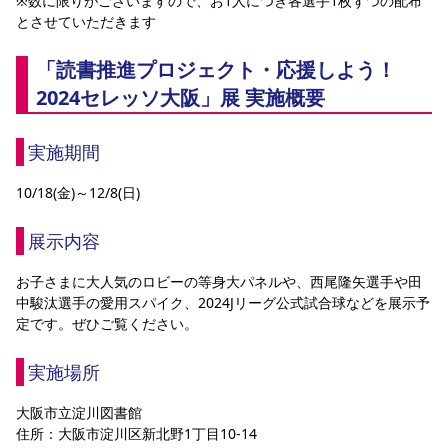
※数に限りがございますので、お1人につき各選手1枚ずつの配布
とさせていただきます
「読書推進プロジェクト・応援しよう！
2024セレッソ大阪」展 実施概要
実施期間
10/18(金)～12/8(日)
展示内容
お子さまに大人気のロビーの等身大パネルや、西尾隆矢選手や田
中駿汰選手の愛用スパイク、2024Jリーグ公式試合球などを展示予
定です。ぜひご覧ください。
実施場所
大阪市立淀川図書館
住所：大阪市淀川区新北野1丁目10-14