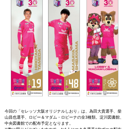
YANMAR HANASAKA STADIUM
すべて
チーム
グッズ
チケット
イベント
ファンクラブ
サステナビリティ
ホームタウン
パートナー
スポーツクラブ
メディア
30周年
DAZNで観戦
アカデミー
サステナビリティポリシー
SDGsのゴール
インパクトレポート
活動レポート
SPORT POSITIVE LEAGUES
取り組み実績
DAZNで観戦
スポーツクラブ
アウェイツアー
スポーツクラブ
アウェイツアー
関連団体/施設
よくある質問
長居公園
セレッソフットサルパーク
セレッソフットサルパーク長居
よくある質問
セレッソスポーツパーク舞洲
YANMAR HANASAKA STADIUM
セレッソ大阪アカデミー
子供のサッカースクール
大人のサッカースクール
その他スポーツクラブ
今回の「セレッソ大阪オリジナルしおり」は、為田大貴選手、柴
山昌也選手、ロビー＆マダム・ロビーナの全3種類。淀川図書館、
中央図書館での配布予定となります。