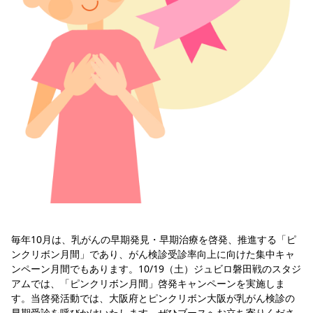
YANMAR HANASAKA STADIUM
すべて
チーム
グッズ
チケット
イベント
ファンクラブ
サステナビリティ
ホームタウン
パートナー
スポーツクラブ
メディア
30周年
DAZNで観戦
アカデミー
サステナビリティポリシー
SDGsのゴール
インパクトレポート
活動レポート
SPORT POSITIVE LEAGUES
取り組み実績
DAZNで観戦
スポーツクラブ
アウェイツアー
スポーツクラブ
アウェイツアー
関連団体/施設
よくある質問
長居公園
セレッソフットサルパーク
セレッソフットサルパーク長居
よくある質問
セレッソスポーツパーク舞洲
YANMAR HANASAKA STADIUM
セレッソ大阪アカデミー
子供のサッカースクール
大人のサッカースクール
その他スポーツクラブ
毎年10月は、乳がんの早期発見・早期治療を啓発、推進する「ピ
ンクリボン月間」であり、がん検診受診率向上に向けた集中キャ
ンペーン月間でもあります。10/19（土）ジュビロ磐田戦のスタジ
アムでは、「ピンクリボン月間」啓発キャンペーンを実施しま
す。当啓発活動では、大阪府とピンクリボン大阪が乳がん検診の
早期受診を呼びかけいたします。ぜひブースへお立ち寄りくださ