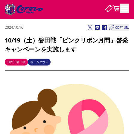
2024.10.16
COPY URL
試合・チーム
10/19（土）磐田戦「ピンクリボン月間」啓発
キャンペーンを実施します
観戦する
試合について
試合日程 / 結果
順位表
10/19 磐田戦
ホームタウン
クラブを知る
チケット
チームについて
チケット情報
販売スケジュール
価格・席種
購入方法
選手・スタッフ
スケジュール
メディア情報
アクセス
レディース
シーズンシート
法人シーズンシート
福祉サービス
団体チケット
アカデミー
ハナサカプレーヤー
歴代所属選手
ファンクラブ
特定興行入場券
セレッソ大阪について
譲渡サービス
リセールサービス
クラブ紹介
観戦ガイド
沿革
シーズン記録
求人情報
ニュース
ファンクラブ
初めて観戦ガイド
サポートする
キッズ向けサービス
グルメ
マッチデープログラム
観戦マナー&ルール
ビジターサポーター観戦ガイド
公式アプリ
SAKURA SOCIO
SAKURA POINT Program
招待券引換方法
先行入場
パートナー企業募集中
セレッソ大阪VISAカード
サポートスタッフ
まいセレチケット
会員規定
婚姻届・出生届・命名書
セレッソアイデアちょうだいな
スタジアム
応援商店街
レディース
ニュース
Lise（ライセンスビジネス）