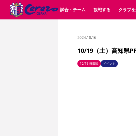
試合・チーム
観戦する
クラブを
2024.10.16
試合日程 / 結果
チケット情報
クラブ紹介
SAKURA SOCIO
すべて
チーム
沿革
販売スケジュール
順位表
グッズ
SAKURA POINT Program
シーズン記録
チケット
求人情報
価格・席種
イベント
招待券引換方法
ファンクラブ
購入方法
シ
団体チケット
婚姻届・出生届・命名書
30周年
特定興行入場券
譲渡サービス
リセールサー
10/19（土）高知県
選手・スタッフ
パートナー企業募集中
スケジュール
セレッソ大阪VISAカード
メディア情報
アクセス
サポートス
レ
歴代所属選手
初めて観戦ガイド
Lise（ライセンスビジネス）
キッズ向けサービス
グルメ
マッチデー
10/19 磐田戦
イベント
ビジターサポーター観戦ガイド
公式アプリ
サステナビリティポリシー
SDGsのゴール
インパクトレポ
YANMAR HANASAKA STADIUM
取り組み実績
DAZNで観戦
スポーツクラブ
長居公園
セレッソフットサルパーク
セレッソフットサルパ
YANMAR HANASAKA STADIUM
セレッソ大阪アカデミー
その他スポーツクラブ