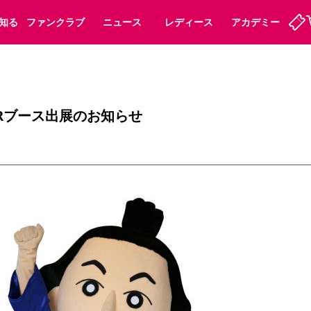
知る
ファンクラブ
ニュース
レディース
アカデミー
ーズンシート
ホームタウン
先行入場
まいセレチケット
法人シーズンシート
パートナー
スポーツクラブ
会員規定
福祉サービス
メディア
ビス
PRブース出展のお知らせ
タッフ
ディース
セレッソアイデアちょうだいな
アカデミー
ハナサカプレーヤー
応援商店街
プログラム
観戦マナー&ルール
ート
活動レポート
SPORT POSITIVE LEAGUES
アウェイツアー
よくある質問
ーク長居
セレッソスポーツパーク舞洲
子供のサッカースクール
大人のサッカースクール