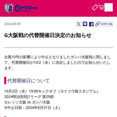
2024.09.09
COPY URL
試合・チーム
G大阪戦の代替開催日決定のお知らせ
観戦する
試合について
試合日程 / 結果
順位表
台風10号の影響により中止となりましたガンバ大阪戦に関しまし
クラブを知る
チケット
て、代替開催日が10/2（水）に決定しましたのでお知らせいたし
チームについて
ます。
チケット情報
販売スケジュール
価格・席種
購入方法
選手・スタッフ
スケジュール
メディア情報
アクセス
レディース
シーズンシート
法人シーズンシート
福祉サービス
団体チケット
アカデミー
ハナサカプレーヤー
歴代所属選手
ファンクラブ
特定興行入場券
セレッソ大阪について
譲渡サービス
リセールサービス
代替開催日について
クラブ紹介
観戦ガイド
沿革
シーズン記録
求人情報
10月2日（水）19:00キックオフ（ヨドコウ桜スタジアム）
2024明治安田J1リーグ 第29節
ニュース
ファンクラブ
初めて観戦ガイド
サポートする
キッズ向けサービス
グルメ
マッチデープログラム
セレッソ大阪 vs ガンバ大阪
観戦マナー&ルール
ビジターサポーター観戦ガイド
公式アプリ
SAKURA SOCIO
SAKURA POINT Program
招待券引換方法
先行入場
※中止日程：2024年8月31日（土）
パートナー企業募集中
セレッソ大阪VISAカード
サポートスタッフ
まいセレチケット
会員規定
婚姻届・出生届・命名書
セレッソアイデアちょうだいな
スタジアム
応援商店街
レディース
ニュース
Lise（ライセンスビジネス）