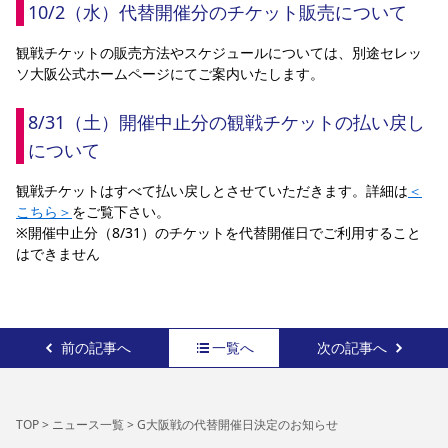
10/2（水）代替開催分のチケット販売について
YANMAR HANASAKA STADIUM
すべて
チーム
グッズ
チケット
イベント
ファンクラブ
サステナビリティ
ホームタウン
パートナー
スポーツクラブ
メディア
30周年
観戦チケットの販売方法やスケジュールについては、別途セレッ
DAZNで観戦
アカデミー
サステナビリティポリシー
SDGsのゴール
インパクトレポート
ソ大阪公式ホームページにてご案内いたします。
活動レポート
SPORT POSITIVE LEAGUES
取り組み実績
DAZNで観戦
8/31（土）開催中止分の観戦チケットの払い戻し
スポーツクラブ
アウェイツアー
について
スポーツクラブ
アウェイツアー
観戦チケットはすべて払い戻しとさせていただきます。詳細は
＜
関連団体/施設
よくある質問
こちら＞
をご覧下さい。
長居公園
セレッソフットサルパーク
セレッソフットサルパーク長居
※開催中止分（8/31）のチケットを代替開催日でご利用すること
よくある質問
セレッソスポーツパーク舞洲
YANMAR HANASAKA STADIUM
はできません
セレッソ大阪アカデミー
子供のサッカースクール
大人のサッカースクール
その他スポーツクラブ
前の記事へ
一覧へ
次の記事へ
TOP
>
ニュース一覧
>
G大阪戦の代替開催日決定のお知らせ