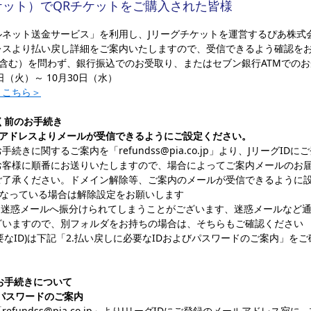
ケット）でQRチケットをご購入された皆様
ルネット送金サービス」を利用し、Jリーグチケットを運営するぴあ株式
」のアドレスより払い戻し詳細をご案内いたしますので、受信できるよう確認
含む）を問わず、銀行振込でのお受取り、またはセブン銀行ATMでの
日（火）～ 10月30日（水）
＜こちら＞
く前のお手続き
co.jp」のアドレスよりメールが受信できるようにご設定ください。
きに関するご案内を「refundss@pia.co.jp」より、JリーグI
お客様に順番にお送りいたしますので、場合によってご案内メールのお
ご了承ください。ドメイン解除等、ご案内のメールが受信できるように
になっている場合は解除設定をお願いします
に迷惑メールへ振分けられてしまうことがございます、迷惑メールなど
ざいますので、別フォルダをお持ちの場合は、そちらもご確認ください
要なID)は下記「2.払い戻しに必要なIDおよびパスワードのご案内」を
お手続きについて
びパスワードのご案内
fundss@pia.co.jp」よりJリーグIDにご登録のメールアドレス宛