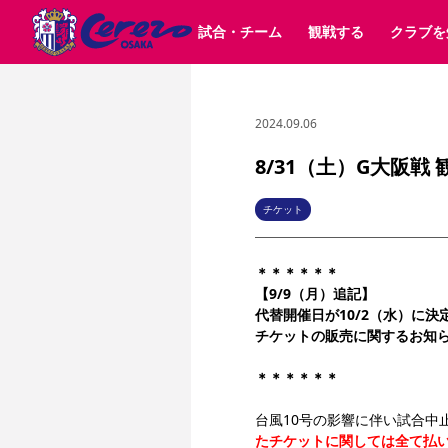
試合・チーム
観戦する
クラブを
2024.09.06
試合日程 / 結果
チケット情報
クラブ紹介
SAKURA SOCIO
すべて
チーム
沿革
販売スケジュール
順位表
グッズ
SAKURA POINT Program
シーズン記録
チケット
求人情報
価格・席種
イベント
招待券引換方法
ファンクラブ
購入方法
シ
団体チケット
婚姻届・出生届・命名書
30周年
特定興行入場券
譲渡サービス
リセールサー
8/31（土）G大阪
選手・スタッフ
パートナー企業募集中
スケジュール
セレッソ大阪VISAカード
メディア情報
アクセス
サポートス
レ
歴代所属選手
初めて観戦ガイド
Lise（ライセンスビジネス）
キッズ向けサービス
グルメ
マッチデー
チケット
ビジターサポーター観戦ガイド
公式アプリ
サステナビリティポリシー
SDGsのゴール
インパクトレポ
＊＊＊＊＊＊
YANMAR HANASAKA STADIUM
取り組み実績
DAZNで観戦
【9/9（月）追記】
代替開催日が10/2（水）に決
チケットの販売に関するお知
スポーツクラブ
＊＊＊＊＊＊
長居公園
セレッソフットサルパーク
セレッソフットサルパ
YANMAR HANASAKA STADIUM
セレッソ大阪アカデミー
台風10号の影響に伴い試合中
その他スポーツクラブ
たチケットに関しては全て払