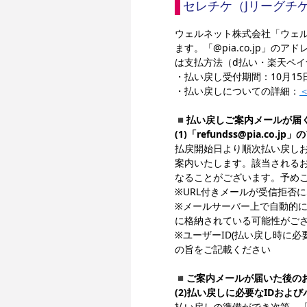
セレチケ（Jリーグチ
ウェルネット株式会社「ウェ
ます。「@pia.co.jp
は支払方法（d払い・楽天ペイ
・払い戻し受付期間：10月15
・払い戻しについての詳細：
◾️払い戻しご案内メールが届
(1)「refundss@pia.
払戻開始日より順次払い戻しお手続
案内いたします。該当される
なることがございます。予め
※URL付きメールが受信拒否
※メールサーバー上で自動的
に格納されている可能性がご
※ユーザーID(払い戻し時に必
の旨をご記載ください
◾️
ご案内メールが届いた後の
(2)払い戻しに必要なIDおよ
払い戻しの準備ができ次第、「re