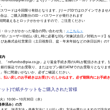
す。
パスワードは今回限り有効となります、JリーグIDではログインできませ
合は、ご購入回数分のID・パスワードが発行されます
3回間違えるとロックがかかりますので、ご注意ください
着・ロックがかかった場合の問い合わせ先：
＜こちら＞
ID／ユーザーID(払い戻し時に必要なID)／対象試合日／対戦カード】
ぴあ株式会社営業日（土日祝祭日、盆・年末年始などの休日以外）の11:0
案内
「refundss@pia.co.jp」より返金手続き用のURLが配信されま
銀行振込でのお受取り、またはセブン銀行ATMでのお受取りとなりま
座」等に間違いがないか、必ずご確認ください。
合、払い戻しのお手続きはお受けいたしかねます。必ず期限内にお手続
ケット)で紙チケットをご購入された皆様
）10:00～10月30日（水）
発券済み）の方
します。決済方法・発券方法により払い戻し方法が異なりますので該当