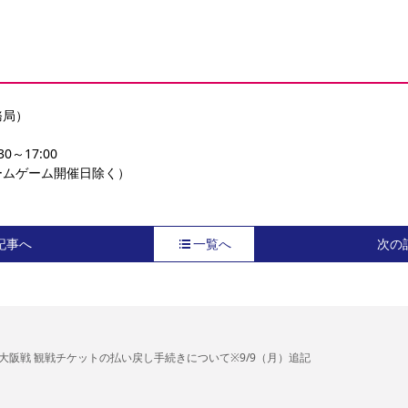
務局）
0～17:00
ームゲーム開催日除く）
記事へ
一覧へ
次の
）G大阪戦 観戦チケットの払い戻し手続きについて※9/9（月）追記