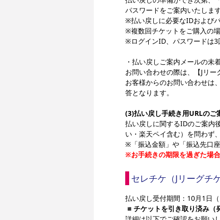
パスワードをご案内いたしま
※払い戻しに必要なIDおよび
※複数回チケットをご購⼊の場
※ログインID、パスワードは
・払い戻しご案内メールの未
お問い合わせの際は、【Jリーグ
お客様からのお問い合わせは、
答となります。
(3)払い戻し手続き用URLのご
払い戻しに関するIDのご案内後、
い・楽天ペイ含む）を問わず、
※「振込金額」や「振込先口
※お手続きの期限を過ぎた場
セレチケ（Jリーグチ
払い戻し受付期間：10月1日（火
◾️
チケットを引き取り済み（
詳細は以下でご確認をお願い