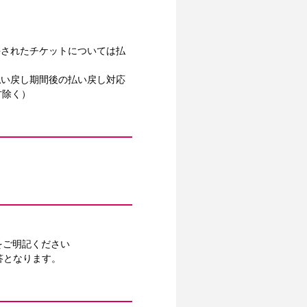
手されたチケットについては払
払い戻し期間後の払い戻し対応
方除く）
をご明記ください
答となります。