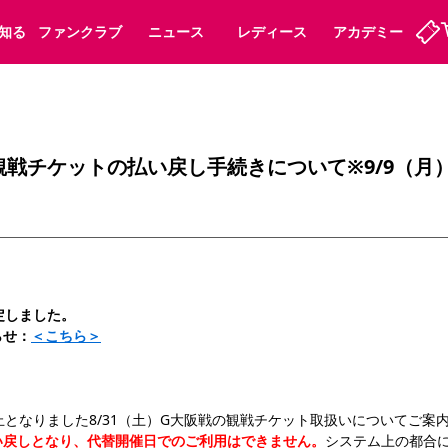
知る
ファンクラブ
ニュース
レディース
アカデミー
ーズンシート
ホームタウン
先行入場
まいセレチケット
法人シーズンシート
パートナー
スポーツクラブ
会員規定
福祉サービス
メディア
ビス
戦 観戦チケットの払い戻し手続きについて※9/9（月
タッフ
ディース
セレッソアイデアちょうだいな
アカデミー
ハナサカプレーヤー
応援商店街
プログラム
観戦マナー&ルール
ート
活動レポート
SPORT POSITIVE LEAGUES
アウェイツアー
よくある質問
定しました。
らせ：
＜こちら＞
ーク長居
セレッソスポーツパーク舞洲
子供のサッカースクール
大人のサッカースクール
止となりました8/31（土）G大阪戦の観戦チケット取扱いについてご案
い戻しとなり、代替開催日でのご利用はできません。
システム上の都合