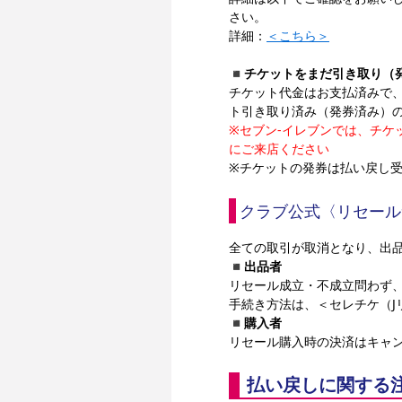
さい。
詳細：
＜こちら＞
◾️
チケットをまだ引き取り（
チケット代金はお支払済みで
ト引き取り済み（発券済み）
※セブン-イレブンでは、チケ
にご来店ください
※チケットの発券は払い戻し
クラブ公式〈リセール
全ての取引が取消となり、出
◾️
出品者
リセール成立・不成立問わず
手続き方法は、＜セレチケ（J
◾️
購入者
リセール購入時の決済はキャ
払い戻しに関する