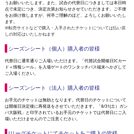
うお願いいたします。また、試合の代替日につきましては本日時
YANMAR HANASAKA STADIUM
すべて
チーム
グッズ
チケット
イベント
ファンクラブ
点で未定につき、決定次第お知らせさせていただきます。ご不便
サステナビリティ
ホームタウン
パートナー
スポーツクラブ
メディア
30周年
をお掛け致しますが、何卒ご理解のほど、よろしくお願いいたし
DAZNで観戦
アカデミー
サステナビリティポリシー
SDGsのゴール
インパクトレポート
ます。
活動レポート
SPORT POSITIVE LEAGUES
取り組み実績
DAZNで観戦
※転売サイトなどで購入・入手されたチケットについては払い戻
しの対応はいたしかねます
スポーツクラブ
アウェイツアー
スポーツクラブ
シーズンシート（個人）購入者の皆様
アウェイツアー
関連団体/施設
よくある質問
代替日に通常通りご入場いただけます。「代替試合開催日ICカー
ド＋情報シール」を入場ゲートのワンタッチパス端末へかざして
長居公園
セレッソフットサルパーク
セレッソフットサルパーク長居
よくある質問
ご入場ください。
セレッソスポーツパーク舞洲
YANMAR HANASAKA STADIUM
セレッソ大阪アカデミー
子供のサッカースクール
大人のサッカースクール
その他スポーツクラブ
シーズンシート（法人）購入者の皆様
お手元のチケットは無効となります。代替日のチケットについて
は開催日決定後に再発送をさせていただきます。「8/31(土）ガン
バ大阪戦」と印字されているお手元のチケットでは代替日にご入
場いただけませんのでご注意ください。
Jリーグチケットにてチケットをご購入の皆様