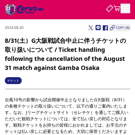
2024.08.30
COPY URL
試合・チーム
8/31(土）G大阪戦試合中止に伴うチケットの
取り扱いについて / Ticket handling
観戦する
試合について
following the cancellation of the August
試合日程 / 結果
順位表
31 match against Gamba Osaka
クラブを知る
チケット
チームについて
チケット
チケット情報
販売スケジュール
価格・席種
購入方法
選手・スタッフ
スケジュール
メディア情報
アクセス
レディース
シーズンシート
法人シーズンシート
福祉サービス
団体チケット
アカデミー
ハナサカプレーヤー
歴代所属選手
ファンクラブ
特定興行入場券
セレッソ大阪について
譲渡サービス
リセールサービス
台風10号の影響から試合開催中止となりましたG大阪戦（8/31）
クラブ紹介
観戦ガイド
沿革
シーズン記録
求人情報
の各種チケットの取り扱いについて、以下の通りご案内いたしま
ニュース
す。なお、Jリーグチケットサイト（セレチケ）を通してご購入い
ファンクラブ
初めて観戦ガイド
サポートする
キッズ向けサービス
グルメ
マッチデープログラム
観戦マナー&ルール
ビジターサポーター観戦ガイド
公式アプリ
ただいた観戦チケットについては、全て払い戻しの対応となりま
SAKURA SOCIO
招待券引換方法
まいセレチケット
会員規定
パートナー企業募集中
セレッソ大阪VISAカード
サポートスタッフ
す。観戦チケットをお持ちの皆様におかれましては、お手元のチ
婚姻届・出生届・命名書
セレッソアイデアちょうだいな
スタジアム
応援商店街
ケットは払い戻しに必要となるため、大切に保管くださいますよ
レディース
ニュース
Lise（ライセンスビジネス）