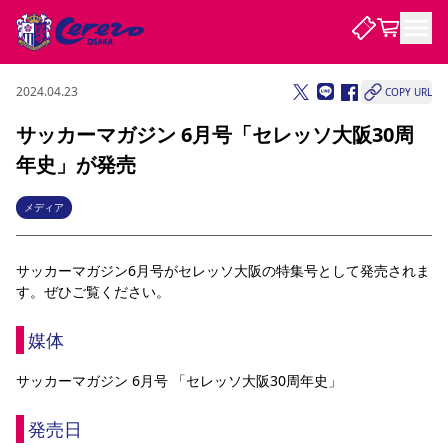
2024.04.23
COPY URL
試合・チーム
サッカーマガジン 6月号「セレッソ大阪30周
年史」が発売
観戦する
試合について
試合日程 / 結果
順位表
メディア
クラブを知る
チケット
チームについて
サッカーマガジン6月号がセレッソ大阪の特集号として発売されま
チケット情報
販売スケジュール
価格・席種
購入方法
選手・スタッフ
スケジュール
メディア情報
アクセス
レディース
シーズンシート
法人シーズンシート
福祉サービス
団体チケット
す。ぜひご覧ください。
アカデミー
ハナサカプレーヤー
歴代所属選手
ファンクラブ
特定興行入場券
セレッソ大阪について
譲渡サービス
リセールサービス
媒体
クラブ紹介
観戦ガイド
沿革
シーズン記録
求人情報
ニュース
ファンクラブ
初めて観戦ガイド
サポートする
キッズ向けサービス
グルメ
マッチデープログラム
サッカーマガジン 6月号 「セレッソ大阪30周年史」
観戦マナー&ルール
ビジターサポーター観戦ガイド
公式アプリ
SAKURA SOCIO
招待券引換方法
まいセレチケット
会員規定
パートナー企業募集中
セレッソ大阪VISAカード
サポートスタッフ
婚姻届・出生届・命名書
発売日
セレッソアイデアちょうだいな
スタジアム
応援商店街
レディース
ニュース
Lise（ライセンスビジネス）