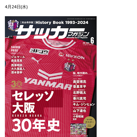
YANMAR HANASAKA STADIUM
4月24日(水)
すべて
チーム
グッズ
チケット
イベント
ファンクラブ
サステナビリティ
ホームタウン
パートナー
スポーツクラブ
メディア
30周年
DAZNで観戦
アカデミー
サステナビリティポリシー
SDGsのゴール
インパクトレポート
活動レポート
SPORT POSITIVE LEAGUES
取り組み実績
DAZNで観戦
スポーツクラブ
アウェイツアー
スポーツクラブ
アウェイツアー
関連団体/施設
よくある質問
長居公園
セレッソフットサルパーク
セレッソフットサルパーク長居
よくある質問
セレッソスポーツパーク舞洲
YANMAR HANASAKA STADIUM
セレッソ大阪アカデミー
子供のサッカースクール
大人のサッカースクール
その他スポーツクラブ