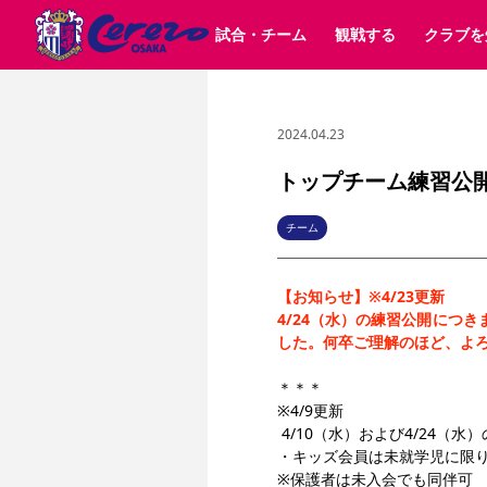
試合・チーム
観戦する
クラブを
2024.04.23
試合日程 / 結果
チケット情報
クラブ紹介
SAKURA SOCIO
すべて
チーム
沿革
販売スケジュール
順位表
グッズ
招待券引換方法
シーズン記録
チケット
求人情報
価格・席種
まいセレチケット
イベント
ファンクラブ
購入方法
会員規
シ
団体チケット
30周年
特定興行入場券
譲渡サービス
リセールサー
トップチーム練習公開日
選手・スタッフ
パートナー企業募集中
スケジュール
セレッソ大阪VISAカード
メディア情報
アクセス
サポートス
レ
歴代所属選手
初めて観戦ガイド
Lise（ライセンスビジネス）
キッズ向けサービス
グルメ
マッチデー
チーム
ビジターサポーター観戦ガイド
公式アプリ
サステナビリティポリシー
SDGsのゴール
インパクトレポ
【お知らせ】※4/23更新
YANMAR HANASAKA STADIUM
取り組み実績
DAZNで観戦
4/24（水）の練習公開につき
した。何卒ご理解のほど、よ
スポーツクラブ
＊＊＊
※4/9更新
長居公園
セレッソフットサルパーク
セレッソフットサルパ
 4/10（水）および4/24
YANMAR HANASAKA STADIUM
セレッソ大阪アカデミー
・キッズ会員は未就学児に限り
その他スポーツクラブ
※保護者は未入会でも同伴可