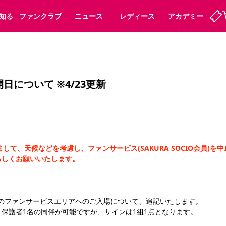
知る
ファンクラブ
ニュース
レディース
アカデミー
定
ーズンシート
ホームタウン
婚姻届・出生届・命名書
法人シーズンシート
パートナー
スポーツクラブ
福祉サービス
メディア
ビス
について ※4/23更新
タッフ
ディース
セレッソアイデアちょうだいな
アカデミー
ハナサカプレーヤー
応援商店街
プログラム
観戦マナー&ルール
ート
活動レポート
SPORT POSITIVE LEAGUES
アウェイツアー
よくある質問
まして、天候などを考慮し、ファンサービス(SAKURA SOCIO会員)
ろしくお願いいたします。
ーク長居
セレッソスポーツパーク舞洲
（水）のファンサービスエリアへのご入場について、追記いたします。
子供のサッカースクール
大人のサッカースクール
保護者1名の同伴が可能ですが、サインは1組1点となります。