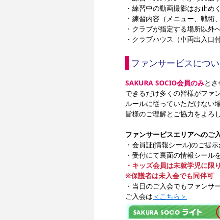
・練習中の動画撮影はお止め
・練習内容（メニュー、戦術、
・クラブが指定する場所以外
・クラブハウス（車両出入口
ファンサービスについ
SAKURA SOCIO会員のみ
とさ
できるだけ多くの皆様がファ
ルールに従っていただけない
皆様のご理解とご協力をよろ
ファンサービスエリアへのご
・
会員証(情報シール)のご提
・受付にて裏面の情報シール
・キッズ会員は未就学児に限り
※保護者は未入会でも同伴可
・当日のご入会でもファンサ
ご入会は
＜こちら＞