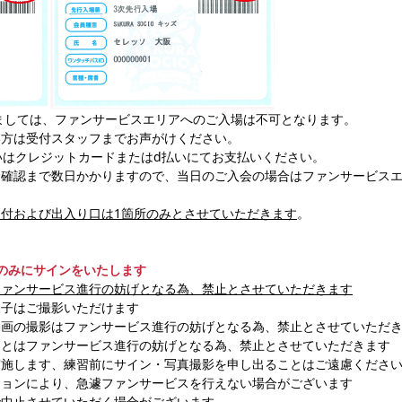
きましては、ファンサービスエリアへのご入場は不可となります。
い方は受付スタッフまでお声がけください。
いはクレジットカードまたはd払いにてお支払いください。
金確認まで数日かかりますので、当日のご入会の場合はファンサービス
付および出入り口は1箇所のみとさせていただきます
。
点のみにサインをいたします
ファンサービス進行の妨げとなる為、禁止とさせていただきます
様子はご撮影いただけます
動画の撮影はファンサービス進行の妨げとなる為、禁止とさせていただ
ことはファンサービス進行の妨げとなる為、禁止とさせていただきます
実施します、練習前にサイン・写真撮影を申し出ることはご遠慮くださ
ションにより、急遽ファンサービスを行えない場合がございます
で中止させていただく場合がございます