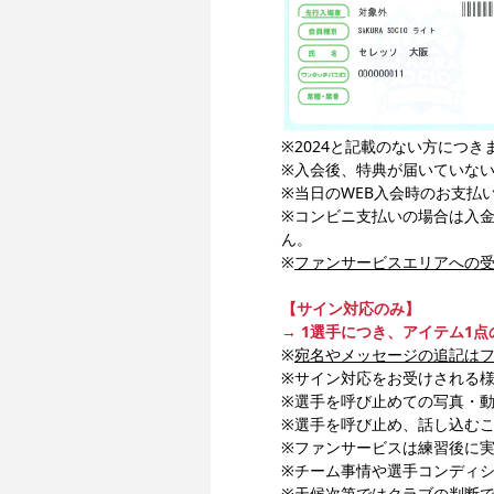
※2024と記載のない方につ
※入会後、特典が届いていな
※当日のWEB入会時のお支払
※コンビニ支払いの場合は入
ん。
※
ファンサービスエリアへの受
【サイン対応のみ】
→ 1選手につき、アイテム1
※
宛名やメッセージの追記は
※サイン対応をお受けされる
※選手を呼び止めての写真・
※選手を呼び止め、話し込む
※ファンサービスは練習後に
※チーム事情や選手コンディ
※天候次第ではクラブの判断